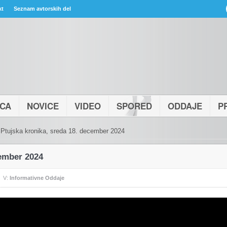
kt
Seznam avtorskih del
ICA
NOVICE
VIDEO
SPORED
ODDAJE
P
Ptujska kronika, sreda 18. december 2024
cember 2024
V:
Informativne Oddaje