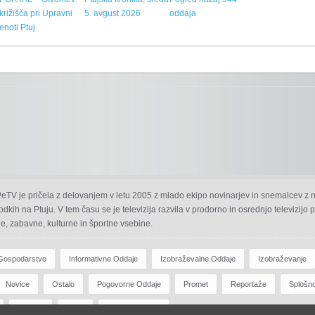
križišča pri Upravni
5. avgust 2026
oddaja
enoti Ptuj
 PeTV je pričela z delovanjem v letu 2005 z mlado ekipo novinarjev in snemalcev z 
odkih na Ptuju. V tem času se je televizija razvila v prodorno in osrednjo televizijo
e, zabavne, kulturne in športne vsebine.
Gospodarstvo
Informativne Oddaje
Izobraževalne Oddaje
Izobraževanje
Novice
Ostalo
Pogovorne Oddaje
Promet
Reportaže
Splošn
Zdravje
Šport
Športne Oddaje