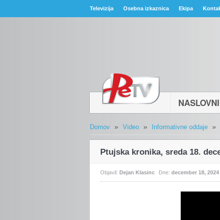
Televizija
Osebna izkaznica
Ekipa
Konta
NASLOVN
»
»
»
Domov
Video
Informativne oddaje
Ptujska kronika, sreda 18. de
Objavil:
Dejan Klasinc
Dne:
december 18, 2024