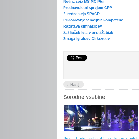
Redna seja MS MO Ptuj
Prednovoletni sprejem CPP
3. redna seja SPVCP
Pridobivanje temeljnih kompetenc
Razstava gimnazijcev
Zaključek leta v enoti Žabjak
Zmaga igralcev Cirkovcev
‹
Nazaj
Sorodne vsebine
Pregled tedna, sobota
Ptujska kronika, petek