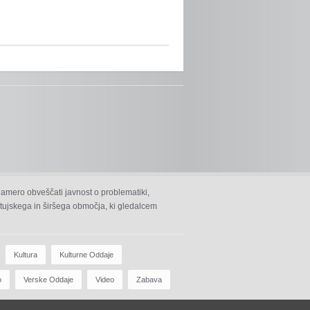
namero obveščati javnost o problematiki,
 ptujskega in širšega območja, ki gledalcem
Kultura
Kulturne Oddaje
o
Verske Oddaje
Video
Zabava