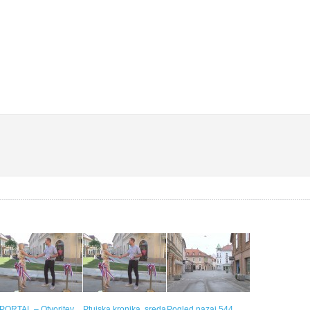
PORTAL – Otvoritev
Ptujska kronika, sreda
Pogled nazaj 544.