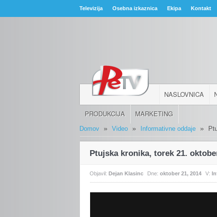
Televizija
Osebna izkaznica
Ekipa
Kontakt
NASLOVNICA
PRODUKCIJA
MARKETING
»
»
»
Domov
Video
Informativne oddaje
Pt
Ptujska kronika, torek 21. oktobe
Objavil:
Dejan Klasinc
Dne:
oktober 21, 2014
V:
I