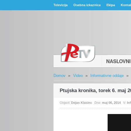
Televizija
Osebna izkaznica
Ekipa
Konta
NASLOVN
»
»
»
Domov
Video
Informativne oddaje
Ptujska kronika, torek 6. maj 
Objavil:
Dejan Klasinc
Dne:
maj 06, 2014
V:
In