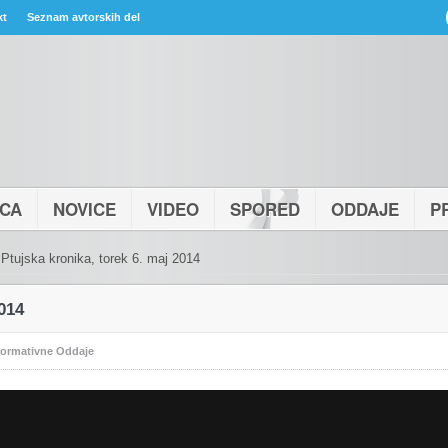
kt
Seznam avtorskih del
ICA
NOVICE
VIDEO
SPORED
ODDAJE
P
Ptujska kronika, torek 6. maj 2014
2014
formativne Oddaje