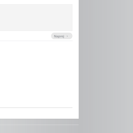
›
Naprej