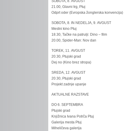
SOBOTA, 8. AVGUST
21.00, Glavni trg, Ptuj
Odprt oder (Evropska žonglerska konvencija)
SOBOTA, 8. IN NEDELJA, 9. AVGUST
Mestni kino Ptuj
18.30, Tačke na patrulji: Dino – film
20.00, Spider-Man: Nov dan
TOREK, 11. AVGUST
20.30, Ptujski grad
Dej no (Kino brez stropa)
SREDA, 12. AVGUST
20.30, Ptujski grad
Projekt zadnje upanje
AKTUALNE RAZSTAVE
DO 6. SEPTEMBRA
Ptujski grad
Knjižnica Ivana Potrča Ptuj
Galerija mesta Ptuj
Miheličeva galerija