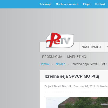
Televizija
Osebna izkaznica
Ekipa
Kontakt
NASLOVNICA
PRODUKCIJA
MARKETING
»
»
Domov
Novice
Izredna seja SPVCP MO 
Izredna seja SPVCP MO Ptuj
Objavil:
David Breznik
Dne:
maj 06, 2014
V:
Novic