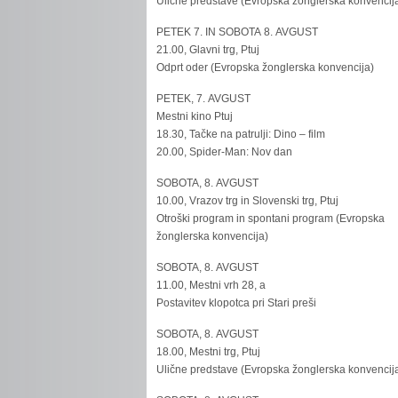
Ulične predstave (Evropska žonglerska konvencij
PETEK 7. IN SOBOTA 8. AVGUST
21.00, Glavni trg, Ptuj
Odprt oder (Evropska žonglerska konvencija)
PETEK, 7. AVGUST
Mestni kino Ptuj
18.30, Tačke na patrulji: Dino – film
20.00, Spider-Man: Nov dan
SOBOTA, 8. AVGUST
10.00, Vrazov trg in Slovenski trg, Ptuj
Otroški program in spontani program (Evropska
žonglerska konvencija)
SOBOTA, 8. AVGUST
11.00, Mestni vrh 28, a
Postavitev klopotca pri Stari preši
SOBOTA, 8. AVGUST
18.00, Mestni trg, Ptuj
Ulične predstave (Evropska žonglerska konvencij