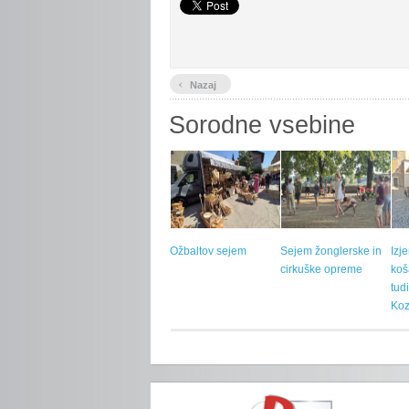
‹
Nazaj
Sorodne vsebine
Ožbaltov sejem
Sejem žonglerske in
Izj
cirkuške opreme
koš
tud
Koz