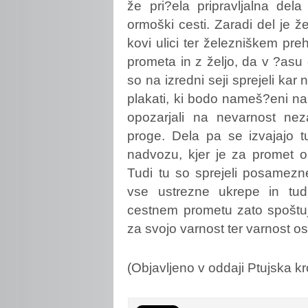
že pri?ela pripravljalna de
ormoški cesti. Zaradi del je ž
kovi ulici ter železniškem p
prometa in z željo, da v ?asu
so na izredni seji sprejeli kar
plakati, ki bodo nameš?eni n
opozarjali na nevarnost nez
proge. Dela pa se izvajajo t
nadvozu, kjer je za promet o
Tudi tu so sprejeli posamezn
vse ustrezne ukrepe in tud
cestnem prometu zato spoštujt
za svojo varnost ter varnost o
(Objavljeno v oddaji Ptujska k