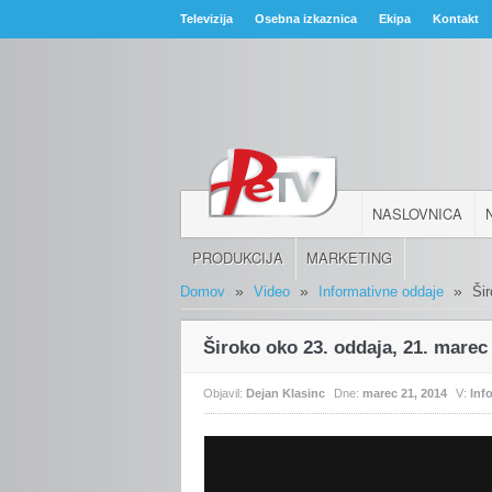
Televizija
Osebna izkaznica
Ekipa
Kontakt
NASLOVNICA
PRODUKCIJA
MARKETING
»
»
»
Domov
Video
Informativne oddaje
Ši
Široko oko 23. oddaja, 21. marec
Objavil:
Dejan Klasinc
Dne:
marec 21, 2014
V:
Inf