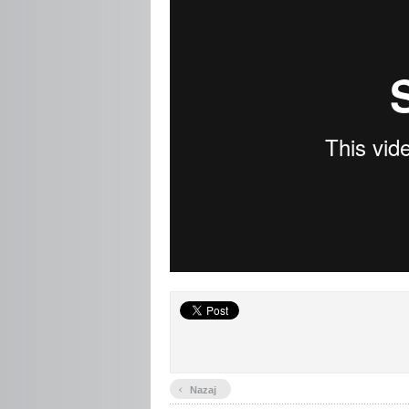
‹
Nazaj