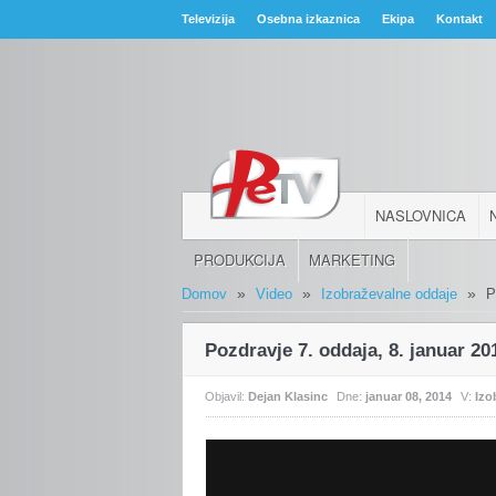
Televizija
Osebna izkaznica
Ekipa
Kontakt
NASLOVNICA
PRODUKCIJA
MARKETING
»
»
»
Domov
Video
Izobraževalne oddaje
P
Pozdravje 7. oddaja, 8. januar 20
Objavil:
Dejan Klasinc
Dne:
januar 08, 2014
V:
Izo