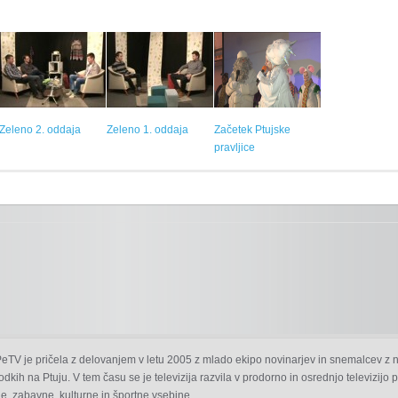
Zeleno 2. oddaja
Zeleno 1. oddaja
Začetek Ptujske
pravljice
 PeTV je pričela z delovanjem v letu 2005 z mlado ekipo novinarjev in snemalcev z 
odkih na Ptuju. V tem času se je televizija razvila v prodorno in osrednjo televizijo
e, zabavne, kulturne in športne vsebine.