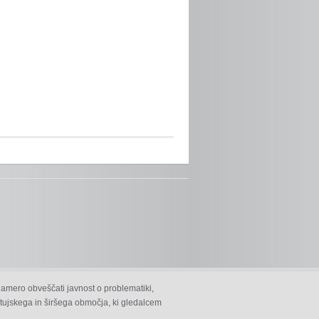
namero obveščati javnost o problematiki,
 ptujskega in širšega območja, ki gledalcem