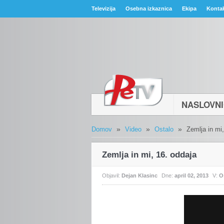
Televizija
Osebna izkaznica
Ekipa
Konta
NASLOVN
»
»
»
Domov
Video
Ostalo
Zemlja in mi
Zemlja in mi, 16. oddaja
Objavil:
Dejan Klasinc
Dne:
april 02, 2013
V:
O