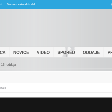
kt
Seznam avtorskih del
ICA
NOVICE
VIDEO
SPORED
ODDAJE
P
, 16. oddaja
stalo