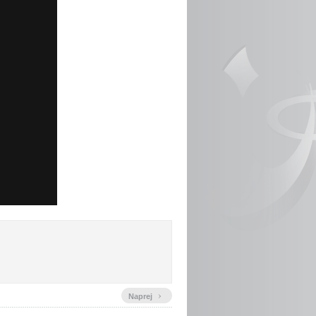
›
Naprej