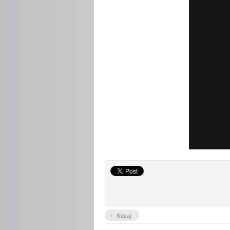
‹
Nazaj