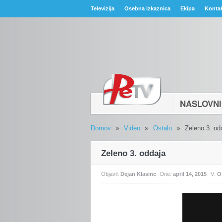
Televizija
Osebna izkaznica
Ekipa
Konta
NASLOVN
»
»
»
Domov
Video
Ostalo
Zeleno 3. od
Zeleno 3. oddaja
Objavil:
Dejan Klasinc
Dne:
april 14, 2015
V:
O