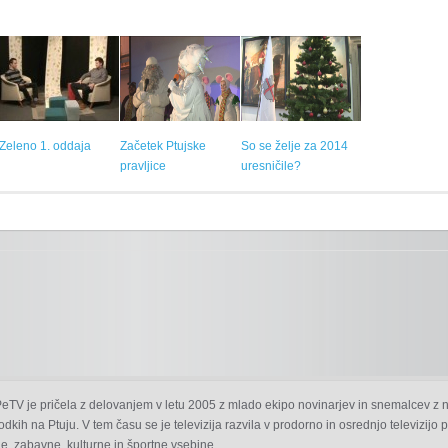
Zeleno 1. oddaja
Začetek Ptujske
So se želje za 2014
pravljice
uresničile?
 PeTV je pričela z delovanjem v letu 2005 z mlado ekipo novinarjev in snemalcev z 
odkih na Ptuju. V tem času se je televizija razvila v prodorno in osrednjo televizijo
e, zabavne, kulturne in športne vsebine.