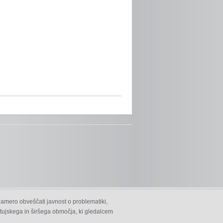
namero obveščati javnost o problematiki,
 ptujskega in širšega območja, ki gledalcem