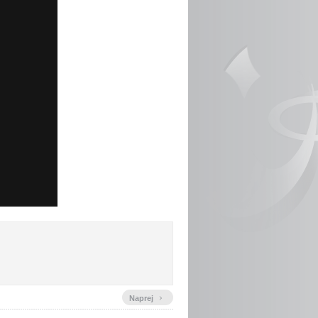
›
Naprej