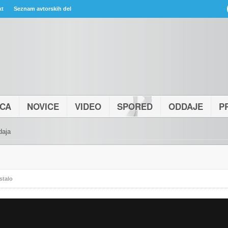
kt
Seznam avtorskih del
ICA
NOVICE
VIDEO
SPORED
ODDAJE
P
daja
stalo