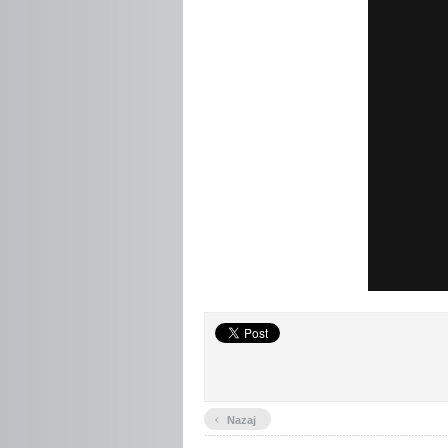
‹
Nazaj