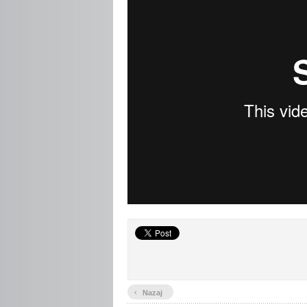
‹
Nazaj