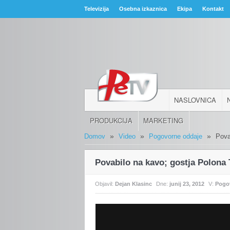
Televizija
Osebna izkaznica
Ekipa
Kontakt
NASLOVNICA
PRODUKCIJA
MARKETING
»
»
»
Domov
Video
Pogovorne oddaje
Pova
Povabilo na kavo; gostja Polona
Objavil:
Dejan Klasinc
Dne:
junij 23, 2012
V:
Pogo