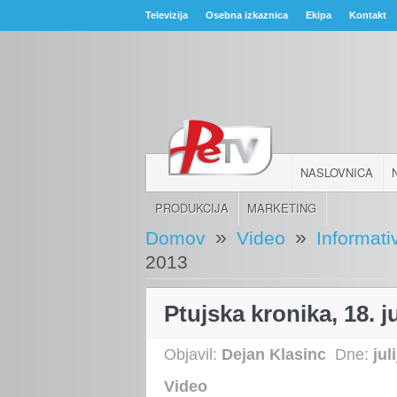
Televizija
Osebna izkaznica
Ekipa
Kontakt
NASLOVNICA
PRODUKCIJA
MARKETING
»
»
Domov
Video
Informati
2013
Ptujska kronika, 18. ju
Objavil:
Dejan Klasinc
Dne:
jul
Video