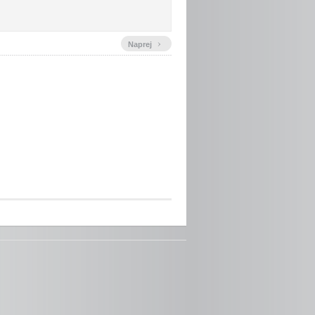
›
Naprej