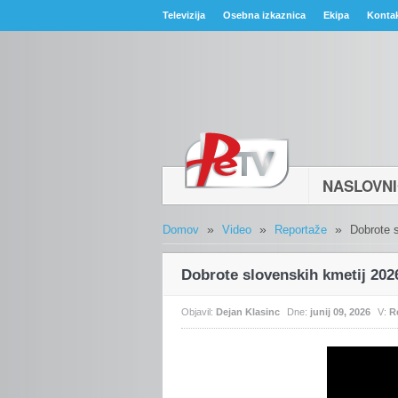
Televizija
Osebna izkaznica
Ekipa
Konta
NASLOVN
»
»
»
Domov
Video
Reportaže
Dobrote 
Dobrote slovenskih kmetij 202
Objavil:
Dejan Klasinc
Dne:
junij 09, 2026
V:
R