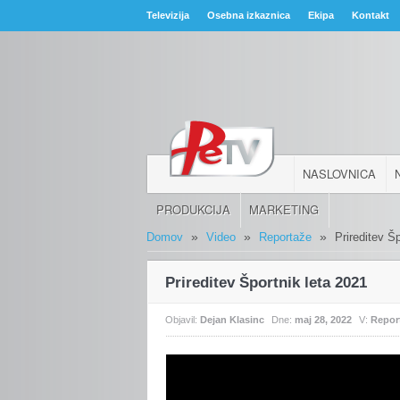
Televizija
Osebna izkaznica
Ekipa
Kontakt
NASLOVNICA
PRODUKCIJA
MARKETING
»
»
»
Domov
Video
Reportaže
Prireditev Š
Prireditev Športnik leta 2021
Objavil:
Dejan Klasinc
Dne:
maj 28, 2022
V:
Repor