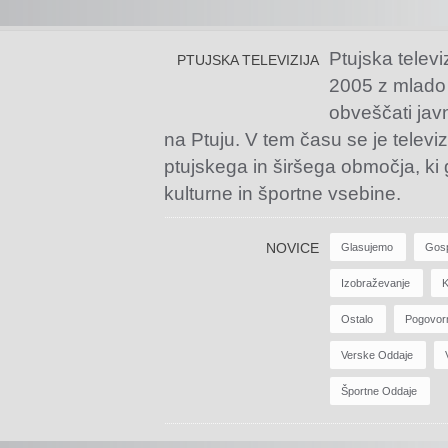
Ptujska televi
PTUJSKA TELEVIZIJA
2005 z mlado
obveščati jav
na Ptuju. V tem času se je televiz
ptujskega in širšega območja, ki
kulturne in športne vsebine.
NOVICE
Glasujemo
Gos
Izobraževanje
K
Ostalo
Pogovor
Verske Oddaje
Športne Oddaje