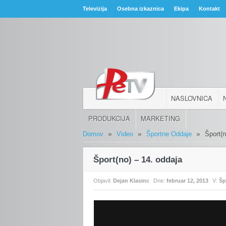
Televizija
Osebna izkaznica
Ekipa
Kontakt
NASLOVNICA
PRODUKCIJA
MARKETING
»
»
»
Domov
Video
Športne Oddaje
Šport(n
Šport(no) – 14. oddaja
Objavil:
Dejan Klasinc
Dne:
februar 12, 2013
V:
Šp