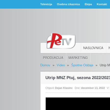
Televizija
Osebna izkaznica
Ekipa
Kontakt
NASLOVNICA
PRODUKCIJA
MARKETING
»
»
»
Domov
Video
Športne Oddaje
Utrip 
Utrip MNZ Ptuj, sezona 2022/2023
Objavil:
Dejan Klasinc
Dne:
december 13, 2022
V