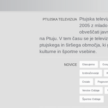
Ptujska televi
PTUJSKA TELEVIZIJA
2005 z mlado
obveščati jav
na Ptuju. V tem času se je televiz
ptujskega in širšega območja, ki
kulturne in športne vsebine.
NOVICE
Glasujemo
Gos
Izobraževanje
K
Ostalo
Pogovor
Verske Oddaje
Športne Oddaje