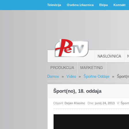
Televizija
Osebna izkaznica
Ekipa
Kontakt
NASLOVNICA
PRODUKCIJA
MARKETING
»
»
»
Domov
Video
Športne Oddaje
Šport(n
Šport(no), 18. oddaja
Objavil:
Dejan Klasinc
Dne:
junij 24, 2013
V:
Špor