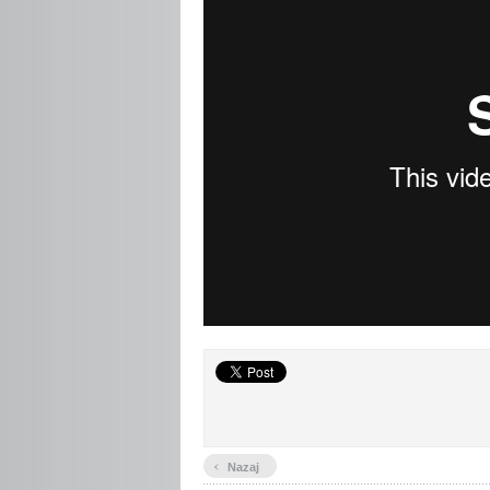
‹
Nazaj