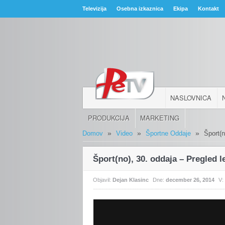
Televizija
Osebna izkaznica
Ekipa
Kontakt
NASLOVNICA
PRODUKCIJA
MARKETING
»
»
»
Domov
Video
Športne Oddaje
Šport(n
Šport(no), 30. oddaja – Pregled l
Objavil:
Dejan Klasinc
Dne:
december 26, 2014
V