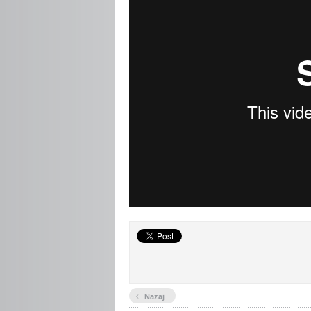
‹
Nazaj