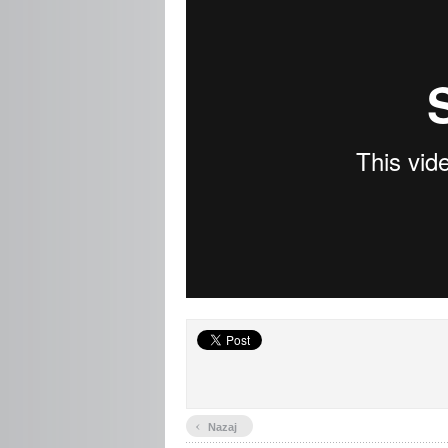
‹
Nazaj