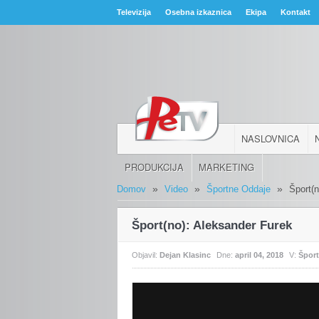
Televizija
Osebna izkaznica
Ekipa
Kontakt
NASLOVNICA
PRODUKCIJA
MARKETING
»
»
»
Domov
Video
Športne Oddaje
Šport(
Šport(no): Aleksander Furek
Objavil:
Dejan Klasinc
Dne:
april 04, 2018
V:
Špor