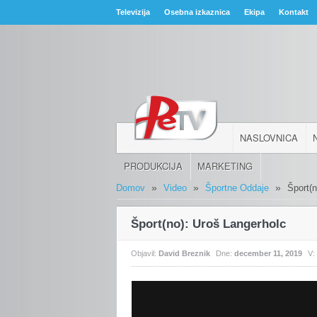
Televizija
Osebna izkaznica
Ekipa
Kontakt
NASLOVNICA
PRODUKCIJA
MARKETING
»
»
»
Domov
Video
Športne Oddaje
Šport(
Šport(no): Uroš Langerholc
Objavil:
David Breznik
Dne:
december 11, 2019
V