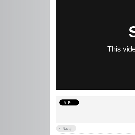
‹
Nazaj