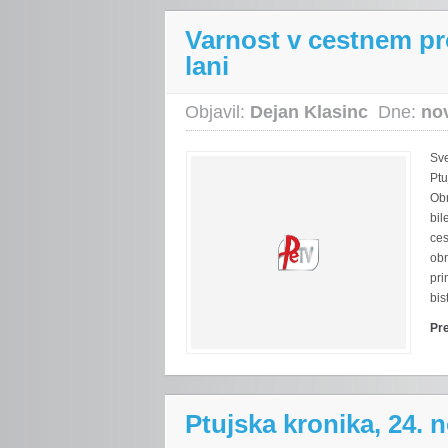
Varnost v cestnem pr
lani
Objavil:
Dejan Klasinc
Dne:
no
Sve
Ptu
Obr
bil
ce
obm
pri
bis
Pr
Ptujska kronika, 24.