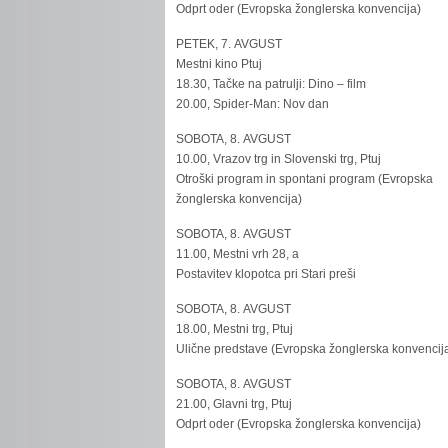
Odprt oder (Evropska žonglerska konvencija)
PETEK, 7. AVGUST
Mestni kino Ptuj
18.30, Tačke na patrulji: Dino – film
20.00, Spider-Man: Nov dan
SOBOTA, 8. AVGUST
10.00, Vrazov trg in Slovenski trg, Ptuj
Otroški program in spontani program (Evropska
žonglerska konvencija)
SOBOTA, 8. AVGUST
11.00, Mestni vrh 28, a
Postavitev klopotca pri Stari preši
SOBOTA, 8. AVGUST
18.00, Mestni trg, Ptuj
Ulične predstave (Evropska žonglerska konvencij
SOBOTA, 8. AVGUST
21.00, Glavni trg, Ptuj
Odprt oder (Evropska žonglerska konvencija)