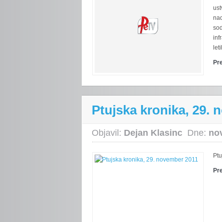
ust
nad
sod
inf
let
Pr
Ptujska kronika, 29.
Objavil:
Dejan Klasinc
Dne:
no
Ptu
Pr