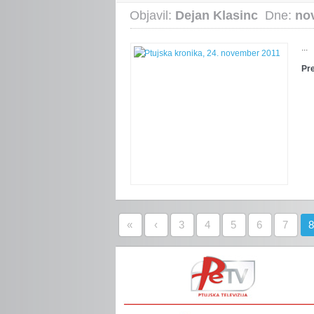
Objavil:
Dejan Klasinc
Dne:
no
...
Pr
«
‹
3
4
5
6
7