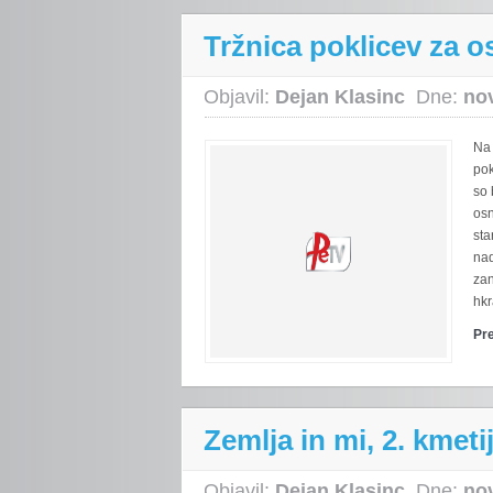
Tržnica poklicev za 
Objavil:
Dejan Klasinc
Dne:
no
Na 
pok
so 
osn
sta
nad
zan
hkr
Pr
Zemlja in mi, 2. kmet
Objavil:
Dejan Klasinc
Dne:
no