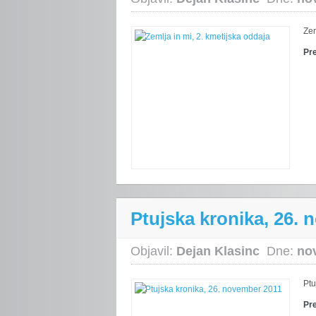
Zem
Pr
Ptujska kronika, 26.
Objavil:
Dejan Klasinc
Dne:
no
Ptu
Pr