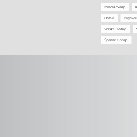
Izobraževanje
K
Ostalo
Pogovor
Verske Oddaje
Športne Oddaje