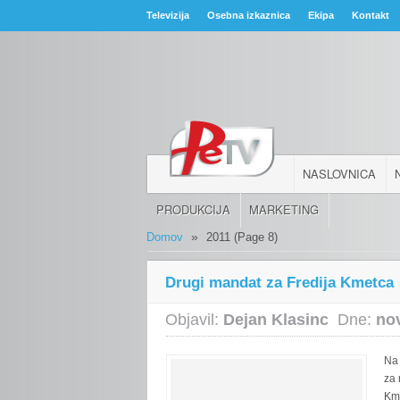
Televizija
Osebna izkaznica
Ekipa
Kontakt
NASLOVNICA
PRODUKCIJA
MARKETING
»
Domov
2011
(Page 8)
Drugi mandat za Fredija Kmetca
Objavil:
Dejan Klasinc
Dne:
no
Na 
za 
Kme