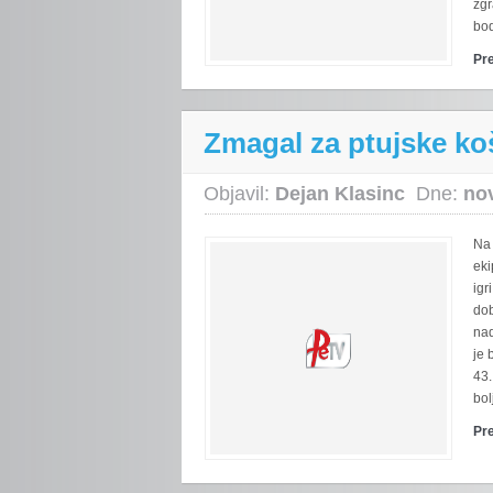
zgr
bod
Pr
Zmagal za ptujske ko
Objavil:
Dejan Klasinc
Dne:
no
Na
eki
igr
dob
nad
je 
43.
bol
Pr