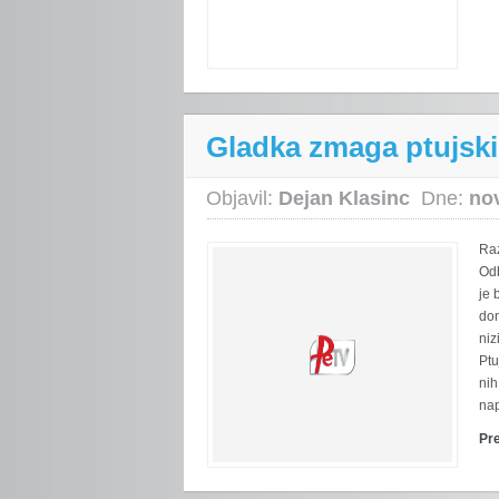
Gladka zmaga ptujski
Objavil:
Dejan Klasinc
Dne:
no
Raz
Odb
je 
dom
niz
Ptu
nih
nap
Pr