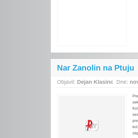
Nar Zanolin na Ptuju
Objavil:
Dejan Klasinc
Dne:
no
Pre
sek
Koš
ses
pre
kot
za