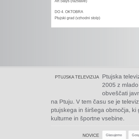
Art Stays (razstave)
DO 4. OKTOBRA
Ptujski grad (vzhodni stolp)
Ptujska televi
PTUJSKA TELEVIZIJA
2005 z mlado
obveščati jav
na Ptuju. V tem času se je televiz
ptujskega in širšega območja, ki
kulturne in športne vsebine.
NOVICE
Glasujemo
Gos