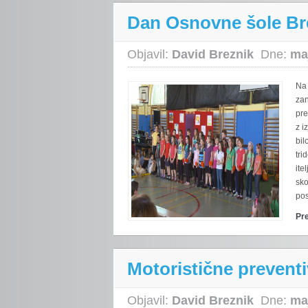
Dan Osnovne šole Br
Objavil:
David Breznik
Dne:
ma
Na 
zan
pre
z i
bil
tri
ite
sko
pos
Pr
Motoristične preventi
Objavil:
David Breznik
Dne:
ma