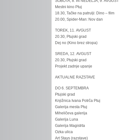
SOBOTA, 8. IN NEDELJA, 9. AVGUST
Mestni kino Ptuj
18.30, Tačke na patrulji: Dino – film
20.00, Spider-Man: Nov dan
TOREK, 11. AVGUST
20.30, Ptujski grad
Dej no (Kino brez stropa)
SREDA, 12. AVGUST
20.30, Ptujski grad
Projekt zadnje upanje
AKTUALNE RAZSTAVE
DO 6. SEPTEMBRA
Ptujski grad
Knjižnica Ivana Potrča Ptuj
Galerija mesta Ptuj
Miheličeva galerija
Galerija Luna
Galerija Magistrta
Ozka ulica
Art Stays (razstave)