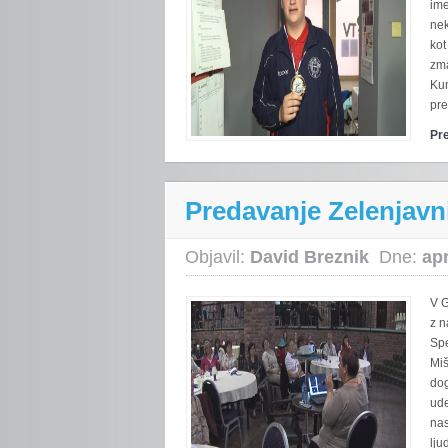
ime
nek
kot
zma
Kun
pre
Pr
Predavanje Zelenjavni
Objavil:
David Breznik
Dne:
apr
V G
z n
Spe
Miš
dog
ude
nas
lju