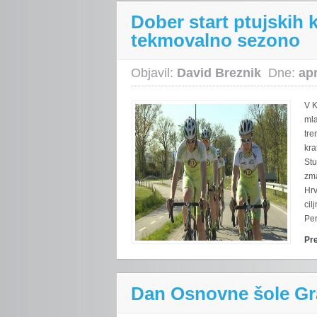
Dober start ptujskih 
tekmovalno sezono
Objavil:
David Breznik
Dne:
apr
V K
mla
tre
kra
Stu
zma
Hrv
cil
Per
Pr
Dan Osnovne šole Gr