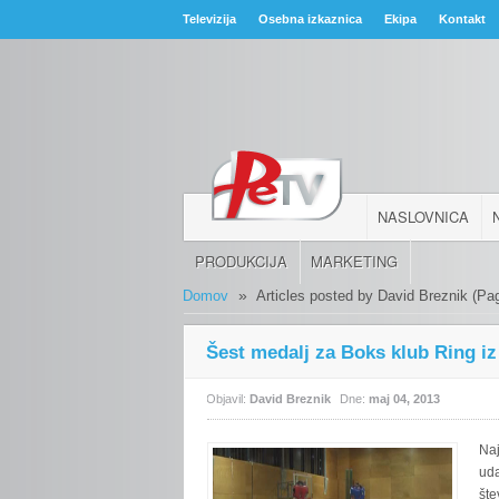
Televizija
Osebna izkaznica
Ekipa
Kontakt
NASLOVNICA
PRODUKCIJA
MARKETING
»
Domov
Articles posted by David Breznik
(Pag
Šest medalj za Boks klub Ring iz
Objavil:
David Breznik
Dne:
maj 04, 2013
Naj
uda
šte