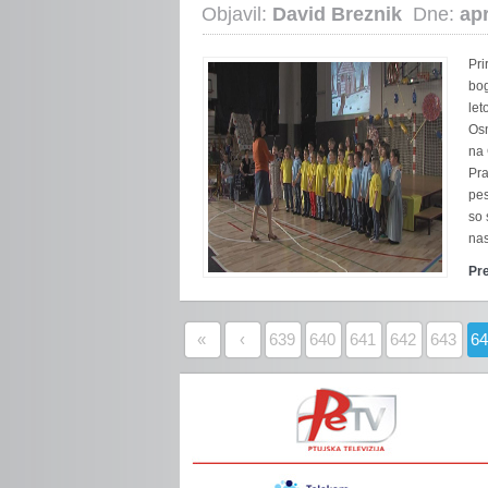
Objavil:
David Breznik
Dne:
apr
Pri
bog
let
Osn
na 
Pra
pes
so 
nas
Pr
«
‹
639
640
641
642
643
6