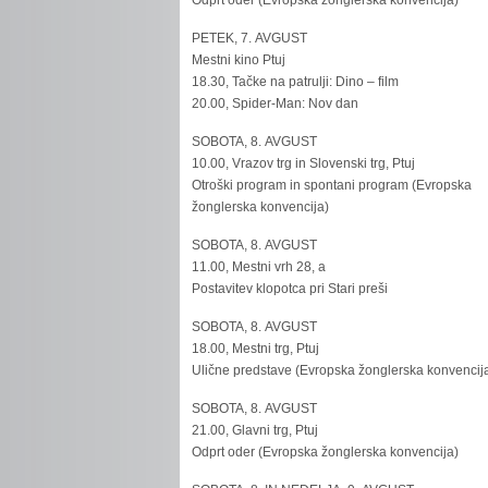
Odprt oder (Evropska žonglerska konvencija)
PETEK, 7. AVGUST
Mestni kino Ptuj
18.30, Tačke na patrulji: Dino – film
20.00, Spider-Man: Nov dan
SOBOTA, 8. AVGUST
10.00, Vrazov trg in Slovenski trg, Ptuj
Otroški program in spontani program (Evropska
žonglerska konvencija)
SOBOTA, 8. AVGUST
11.00, Mestni vrh 28, a
Postavitev klopotca pri Stari preši
SOBOTA, 8. AVGUST
18.00, Mestni trg, Ptuj
Ulične predstave (Evropska žonglerska konvencij
SOBOTA, 8. AVGUST
21.00, Glavni trg, Ptuj
Odprt oder (Evropska žonglerska konvencija)