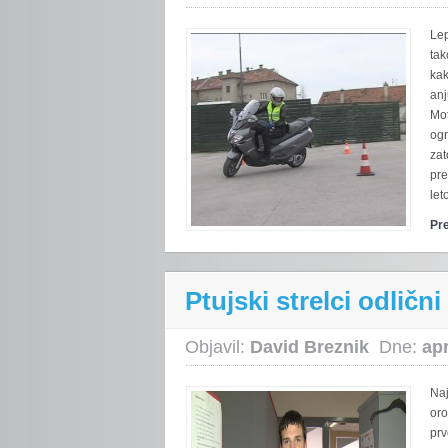
Lep
tak
kak
anj
Mot
og
zat
pre
let
Pr
Ptujski strelci odlič
Objavil:
David Breznik
Dne:
apr
Naj
oro
prv