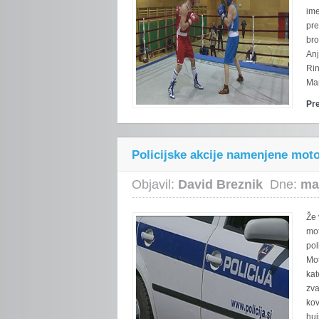
ime
pre
bro
Anj
Rin
Mar
Pr
Policijske akcije namenjene mot
Objavil:
David Breznik
Dne:
ma
Že 
mot
pol
Mot
kat
zva
kov
huj