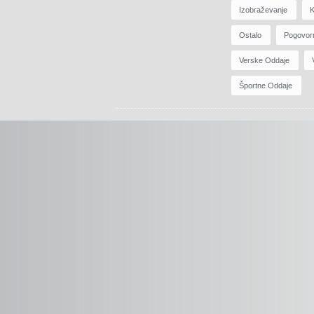
Izobraževanje
K
Ostalo
Pogovor
Verske Oddaje
Športne Oddaje