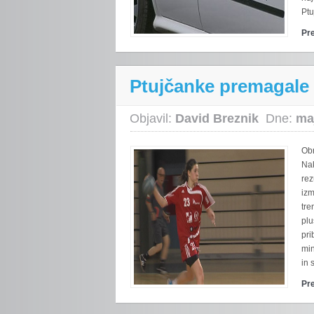
Ptu
Pr
Ptujčanke premagale 
Objavil:
David Breznik
Dne:
ma
Ob
Nak
rez
izm
tre
plu
pri
min
in 
Pr