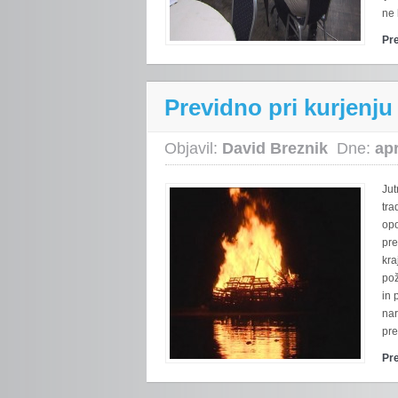
ne 
Pr
Previdno pri kurjenju
Objavil:
David Breznik
Dne:
apr
Jut
tra
opo
pre
kra
pož
in 
nar
pre
Pr