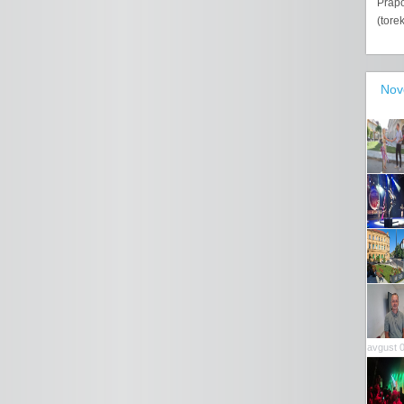
Prapo
(tore
Nov
avgust 