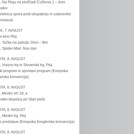
, Na Ptuju na ploščadi Čučkova 1 – dom
katov
bletnica upora proti okupatorju in ustanovitvi
roslava)
K, 7. AVGUST
i kino Ptuj
, Tačke na patrulji: Dino – film
, Spider-Man: Nov dan
TA, 8. AVGUST
, Vrazov trg in Slovenski trg, Ptuj
ki program in spontani program (Evropska
erska konvencija)
TA, 8. AVGUST
, Mestni vrh 28, a
vitev klopotca pri Stari preši
TA, 8. AVGUST
, Mestni trg, Ptuj
e predstave (Evropska žonglerska konvencija)
TA, 8. AVGUST