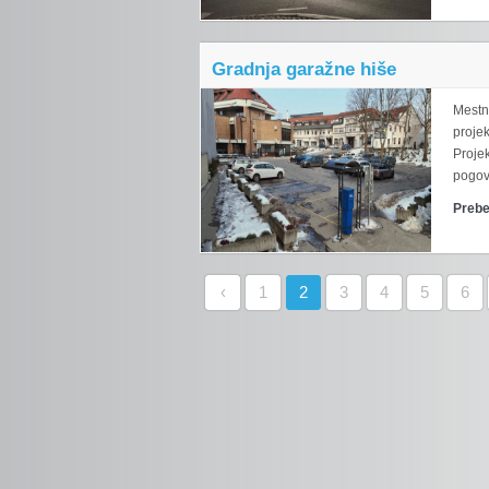
Gradnja garažne hiše
Mestn
projek
Projek
pogovo
Prebe
‹
1
2
3
4
5
6