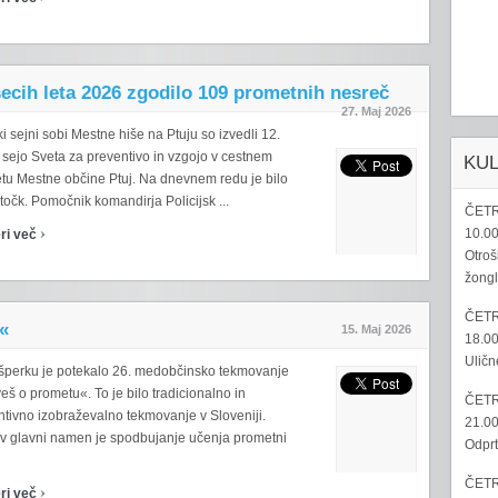
esecih leta 2026 zgodilo 109 prometnih nesreč
27. Maj 2026
ki sejni sobi Mestne hiše na Ptuju so izvedli 12.
 sejo Sveta za preventivo in vzgojo v cestnem
KU
tu Mestne občine Ptuj. Na dnevnem redu je bilo
točk. Pomočnik komandirja Policijsk ...
ČETR
›
10.00
ri več
Otroš
žongl
ČETR
«
15. Maj 2026
18.00
Uličn
šperku je potekalo 26. medobčinsko tekmovanje
eš o prometu«. To je bilo tradicionalno in
ČETR
ntivno izobraževalno tekmovanje v Sloveniji.
21.00
v glavni namen je spodbujanje učenja prometni
Odprt
ČETR
›
ri več