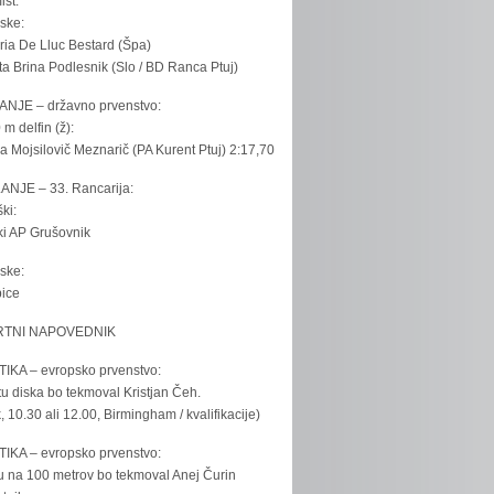
ist:
ske:
ria De Lluc Bestard (Špa)
ta Brina Podlesnik (Slo / BD Ranca Ptuj)
ANJE – državno prvenstvo:
 m delfin (ž):
la Mojsilovič Meznarič (PA Kurent Ptuj) 2:17,70
ANJE – 33. Rancarija:
ki:
iki AP Grušovnik
ske:
bice
TNI NAPOVEDNIK
IKA – evropsko prvenstvo:
u diska bo tekmoval Kristjan Čeh.
k, 10.30 ali 12.00, Birmingham / kvalifikacije)
IKA – evropsko prvenstvo:
u na 100 metrov bo tekmoval Anej Čurin