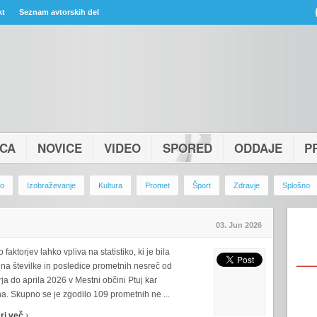
kt
Seznam avtorskih del
ICA
NOVICE
VIDEO
SPORED
ODDAJE
P
vo
Izobraževanje
Kultura
Promet
Šport
Zdravje
Splošno
03. Jun 2026
faktorjev lahko vpliva na statistiko, ki je bila
 na številke in posledice prometnih nesreč od
ja do aprila 2026 v Mestni občini Ptuj kar
a. Skupno se je zgodilo 109 prometnih ne ...
›
ri več