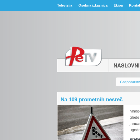
Televizija
Osebna izkaznica
Ekipa
Konta
NASLOVN
Gospodarst
Na 109 prometnih nesreč
Mnogo 
glede
januar
ugodn
Prebe