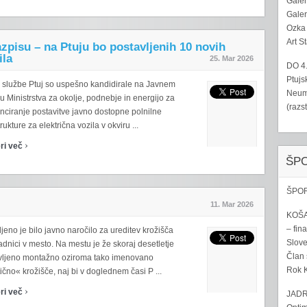
Galer
Galer
Ozka 
Art S
zpisu – na Ptuju bo postavljenih 10 novih
ila
25. Mar 2026
DO 4
Ptujs
 službe Ptuj so uspešno kandidirale na Javnem
Neumo
u Ministrstva za okolje, podnebje in energijo za
(razs
nciranje postavitve javno dostopne polnilne
trukture za električna vozila v okviru ...
›
ri več
ŠP
ŠPOR
11. Mar 2026
KOŠA
– fina
jeno je bilo javno naročilo za ureditev krožišča
Sloven
dnici v mesto. Na mestu je že skoraj desetletje
Član 
vljeno montažno oziroma tako imenovano
Rok K
ično« krožišče, naj bi v doglednem časi P ...
›
ri več
JADR