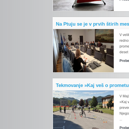
Na Ptuju se je v prvih štirih m
V veli
redno
prome
deset 
Prebe
Tekmovanje »Kaj veš o prometu
V Maj
»Kaj v
preve
Njego
...
Prebe