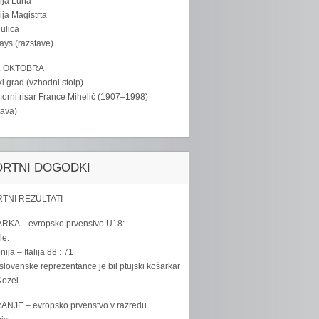
ija Luna
ija Magistrta
ulica
tays (razstave)
. OKTOBRA
ki grad (vzhodni stolp)
rni risar France Mihelič (1907–1998)
tava)
ORTNI DOGODKI
TNI REZULTATI
RKA – evropsko prvenstvo U18:
le:
ija – Italija 88 : 71
slovenske reprezentance je bil ptujski košarkar
ozel.
ANJE – evropsko prvenstvo v razredu