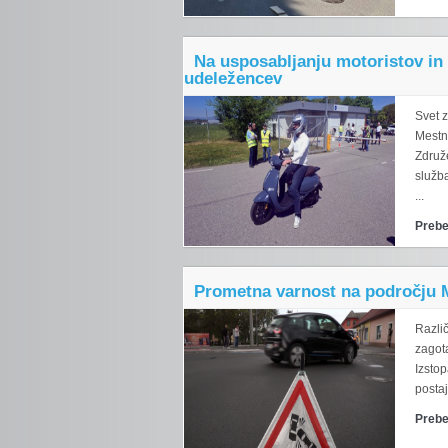
Na usposabljanju motoristov in
udeležencev
Svet 
Mestne
Združ
služba
...
Prebe
Prometna varnost na področju M
Različ
zagota
Izstop
postaj
Prebe