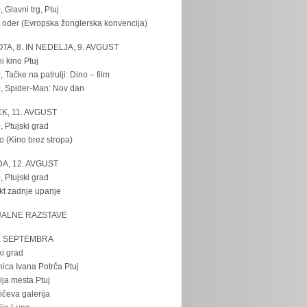
, Glavni trg, Ptuj
 oder (Evropska žonglerska konvencija)
TA, 8. IN NEDELJA, 9. AVGUST
i kino Ptuj
, Tačke na patrulji: Dino – film
, Spider-Man: Nov dan
K, 11. AVGUST
, Ptujski grad
o (Kino brez stropa)
A, 12. AVGUST
, Ptujski grad
kt zadnje upanje
UALNE RAZSTAVE
. SEPTEMBRA
ki grad
nica Ivana Potrča Ptuj
ija mesta Ptuj
ičeva galerija