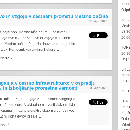
21.00
Odprt
tivo in vzgojo v cestnem prometu Mestne občine
SOBO
03. Apr 2026
Mestn
18.30
ki sejni sobi Mestne hiše na Ptuju so izvedli 11.
20.00
 sejo Sveta za preventivo in vzgojo v cestnem
tu Mestne občine Ptuj. Na dnevnem redu je bilo
TORE
 točk. Pomočnik komandirja Policijs ...
20.30
›
ri več
Dej n
SRED
20.30
Proje
aganja v cestno infrastrukturo: v ospredju
v in izboljšanje prometne varnosti
01. Apr 2026
AKT
 občina Ptuj nadaljuje z intenzivnimi vlaganji v
DO 6
 infrastrukturo. V aktualnem investicijskem ciklu
Ptujs
zvajanju in načrtu projekti v skupni vrednosti več
Knjiž
,2 milijona evrov, ki zaje ...
Galer
›
Mihel
ri več