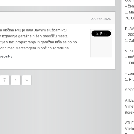
Optim
– žen
1. Ma
76. O
27. Feb 2026
PLAV
a občina Ptuj je dala Javnim službam Ptuj
– 200
t izgradnje garažne hiše v središču mesta.
1. Za
t je v fazi projektiranja in garažna hiša se bo po
rih med Mercatorjem in občino zgradil na ...
VESL
›
– moš
ri več
1. Fr
– žen
1. Ri
7
›
»
ŠPOR
ATLET
V met
(tore
ATLET
V tek