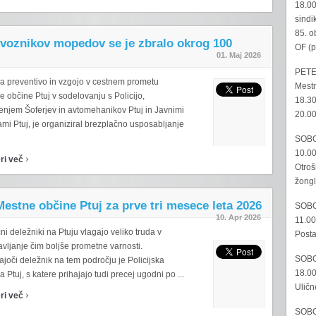
18.00
sindi
85. o
 voznikov mopedov se je zbralo okrog 100
OF (p
01. Maj 2026
PETE
za preventivo in vzgojo v cestnem prometu
Mestn
 občine Ptuj v sodelovanju s Policijo,
18.30
enjem Šoferjev in avtomehanikov Ptuj in Javnimi
20.00
mi Ptuj, je organiziral brezplačno usposabljanje
SOBO
10.00
›
ri več
Otroš
žongl
estne občine Ptuj za prve tri mesece leta 2026
SOBO
10. Apr 2026
11.00
ni deležniki na Ptuju vlagajo veliko truda v
Posta
vljanje čim boljše prometne varnosti.
SOBO
ajoči deležnik na tem področju je Policijska
18.00
a Ptuj, s katere prihajajo tudi precej ugodni po ...
Uličn
›
ri več
SOBO