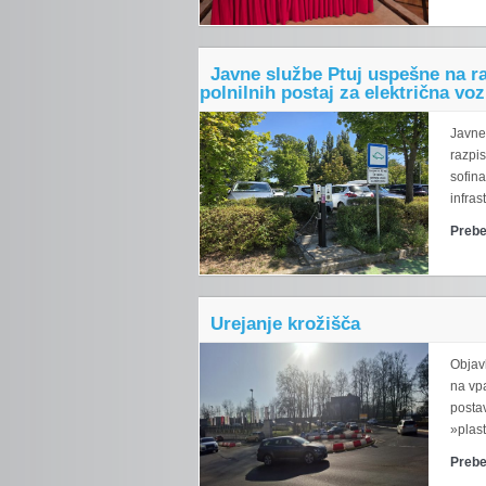
Javne službe Ptuj uspešne na ra
polnilnih postaj za električna voz
Javne
razpis
sofina
infras
Prebe
Urejanje krožišča
Objavl
na vpa
posta
»plast
Prebe