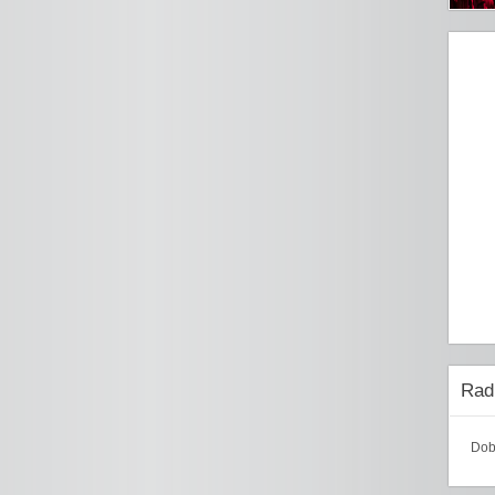
Radi
Dob