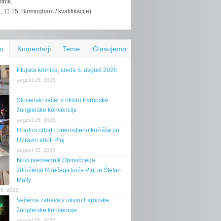
tnik.
k, 11.15, Birmingham / kvalifikacije)
o
Komentarji
Teme
Glasujemo
Ptujska kronika, sreda 5. avgust 2026
avgust 05, 2026
Slovenski večer v okviru Evropske
žonglerske konvencije
avgust 05, 2026
Uradno odprto prenovljeno križišče pri
Upravni enoti Ptuj
avgust 05, 2026
Novi predsednik Območnega
združenja Rdečega križa Ptuj je Štefan
Mally
05, 2026
Večerna zabava v okviru Evropske
žonglerske konvencije
avgust 05, 2026