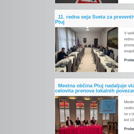
11. redna seja Sveta za preven
Ptuj
V veli
redno
prome
enajst
Prebe
Mestna občina Ptuj nadaljuje vl
celovita prenova lokalnih poveza
Mestna
cestno
so v i
kot 10
Prebe