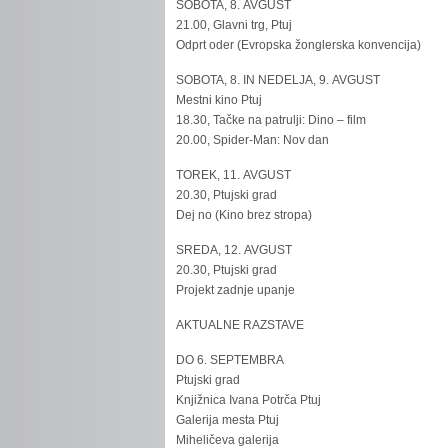
SOBOTA, 8. AVGUST
21.00, Glavni trg, Ptuj
Odprt oder (Evropska žonglerska konvencija)
SOBOTA, 8. IN NEDELJA, 9. AVGUST
Mestni kino Ptuj
18.30, Tačke na patrulji: Dino – film
20.00, Spider-Man: Nov dan
TOREK, 11. AVGUST
20.30, Ptujski grad
Dej no (Kino brez stropa)
SREDA, 12. AVGUST
20.30, Ptujski grad
Projekt zadnje upanje
AKTUALNE RAZSTAVE
DO 6. SEPTEMBRA
Ptujski grad
Knjižnica Ivana Potrča Ptuj
Galerija mesta Ptuj
Miheličeva galerija