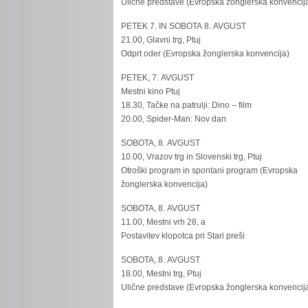
Ulične predstave (Evropska žonglerska konvencij
PETEK 7. IN SOBOTA 8. AVGUST
21.00, Glavni trg, Ptuj
Odprt oder (Evropska žonglerska konvencija)
PETEK, 7. AVGUST
Mestni kino Ptuj
18.30, Tačke na patrulji: Dino – film
20.00, Spider-Man: Nov dan
SOBOTA, 8. AVGUST
10.00, Vrazov trg in Slovenski trg, Ptuj
Otroški program in spontani program (Evropska
žonglerska konvencija)
SOBOTA, 8. AVGUST
11.00, Mestni vrh 28, a
Postavitev klopotca pri Stari preši
SOBOTA, 8. AVGUST
18.00, Mestni trg, Ptuj
Ulične predstave (Evropska žonglerska konvencij