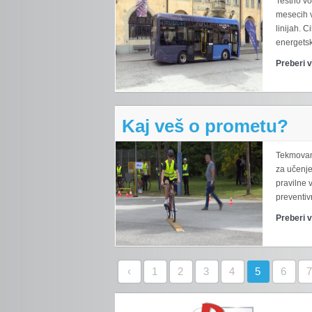
Testno vo
mesecih v
linijah. C
energetsk
Preberi 
Kaj veš o prometu?
Tekmovan
za učenje
pravilne 
preventivn
Preberi 
‹
1
2
3
4
5
6