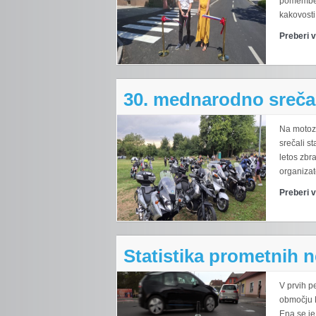
pomemben 
kakovosti 
Preberi 
30. mednarodno sreča
Na motoz
srečali st
letos zbr
organizato
Preberi 
Statistika prometnih 
V prvih p
območju 
Ena se je