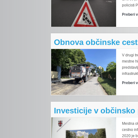
policisti 
Preberi 
Obnova občinske cestn
V drugi tr
mestne hi
predstavl
infrastruk
Preberi 
Investicije v občinsko
Mestna ob
cestno in
2020 je b