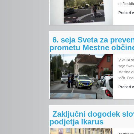
občinskih 
Preberi 
6. seja Sveta za preve
prometu Mestne občine
V veliki s
sejo Svet
Mestne ob
točk. Oce
Preberi 
Zaključni dogodek slo
podjetja Ikarus