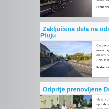
Preberi 
Zaključena dela na od
Ptuju
Cestno po
enem najb
državni c
Dela so iz
Preberi 
Odprtje prenovljene D
Mestna ob
uporabo o