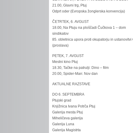
21.00, Glavni trg, Ptuj
Odprt oder (Evropska žonglerska konvencija)
ČETRTEK, 6. AVGUST
18.00, Na Ptuju na ploščadi Čučkova 1 – dom
sindikatov
85. obletnica upora proti okupatorju in ustanovitvi
(proslava)
PETEK, 7. AVGUST
Mestni kino Ptuj
18.30, Tačke na patrulji: Dino – film
20.00, Spider-Man: Nov dan
AKTUALNE RAZSTAVE
DO 6. SEPTEMBRA
Ptujski grad
Knjižnica Ivana Potrča Ptuj
Galerija mesta Ptuj
Miheličeva galerija
Galerija Luna
Galerija Magistrta