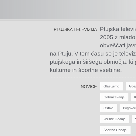
Ptujska televi
PTUJSKA TELEVIZIJA
2005 z mlado
obveščati jav
na Ptuju. V tem času se je televiz
ptujskega in širšega območja, ki
kulturne in športne vsebine.
NOVICE
Glasujemo
Gos
Izobraževanje
K
Ostalo
Pogovor
Verske Oddaje
Športne Oddaje