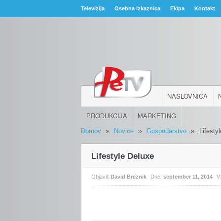
Televizija
Osebna izkaznica
Ekipa
Kontakt
NASLOVNICA
PRODUKCIJA
MARKETING
»
»
»
Domov
Novice
Gospodarstvo
Lifesty
Lifestyle Deluxe
Objavil:
David Breznik
Dne:
september 11, 2014
V