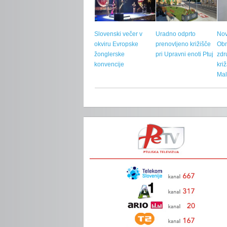
Slovenski večer v
Uradno odprto
Nov
okviru Evropske
prenovljeno križišče
Ob
žonglerske
pri Upravni enoti Ptuj
zdr
konvencije
kri
Mal