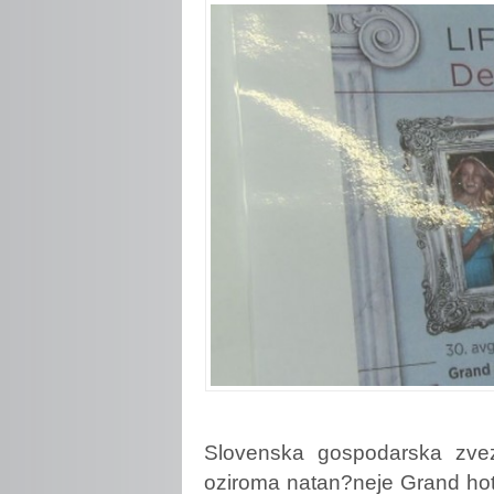
Slovenska
gospodarska zvez
oziroma natan?neje Grand hote