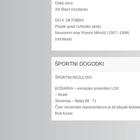
Ozka ulica
Art Stays (razstave)
DO 4. OKTOBRA
Ptujski grad (vzhodni stolp)
Neumorni risar France Mihelič (1907–1998)
(razstava)
ŠPORTNI DOGODKI
ŠPORTNI REZULTATI
KOŠARKA – evropsko prvenstvo U18:
– finale:
Slovenija – Italija 88 : 71
Član slovenske reprezentance je bil ptujski košar
Rok Kozel.