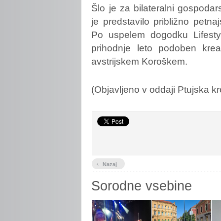
Šlo je za bilateralni gospoda
je predstavilo približno petnaj
Po uspelem dogodku Lifestyl
prihodnje leto podoben krea
avstrijskem Koroškem.
(Objavljeno v oddaji Ptujska k
‹
Nazaj
Sorodne vsebine