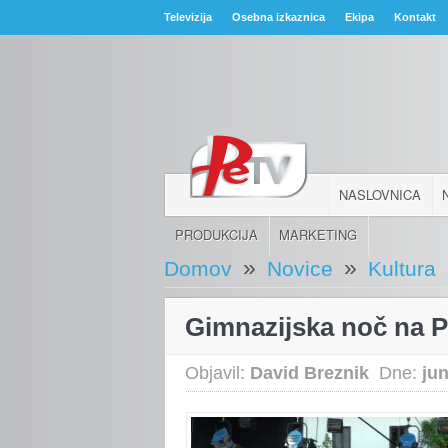
Televizija
Osebna izkaznica
Ekipa
Kontakt
NASLOVNICA
PRODUKCIJA
MARKETING
»
»
Domov
Novice
Kultura
Gimnazijska noč na 
Objavil:
David Breznik
Dne:
jun