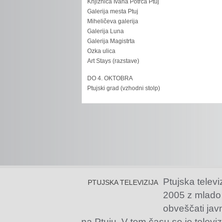
Knjižnica Ivana Potrča Ptuj
Galerija mesta Ptuj
Miheličeva galerija
Galerija Luna
Galerija Magistrta
Ozka ulica
Art Stays (razstave)
DO 4. OKTOBRA
Ptujski grad (vzhodni stolp)
Ptujska televi
PTUJSKA TELEVIZIJA
2005 z mlado
obveščati jav
na Ptuju. V tem času se je televiz