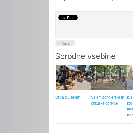
‹
Nazaj
Sorodne vsebine
Ožbaltov sejem
Sejem žonglerske in
Izj
cirkuške opreme
koš
tud
Koz