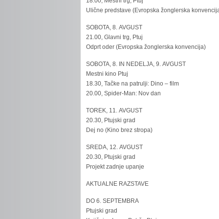
18.00, Mestni trg, Ptuj
Ulične predstave (Evropska žonglerska konvencij
SOBOTA, 8. AVGUST
21.00, Glavni trg, Ptuj
Odprt oder (Evropska žonglerska konvencija)
SOBOTA, 8. IN NEDELJA, 9. AVGUST
Mestni kino Ptuj
18.30, Tačke na patrulji: Dino – film
20.00, Spider-Man: Nov dan
TOREK, 11. AVGUST
20.30, Ptujski grad
Dej no (Kino brez stropa)
SREDA, 12. AVGUST
20.30, Ptujski grad
Projekt zadnje upanje
AKTUALNE RAZSTAVE
DO 6. SEPTEMBRA
Ptujski grad