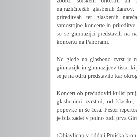
zboru, šolskem orkestru ali 
najrazličnejših glasbenih žanrov,
prireditvah ter glasbenih nateč
samostojne koncerte in prireditve 
so se gimnazijci predstavili na 
koncertu na Panorami.
Ne glede na glasbeno zvrst je ml
gimnazijk in gimnazijcev tista, k
se je na odru predstavilo kar okr
Koncert ob prečudoviti kulisi ptu
glasbenimi zvrstmi, od klasike,
popevke in še česa. Pester reperto
je bila zadet v polno tudi prva G
(Objavljeno v oddaji Ptujska kron