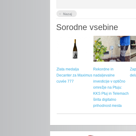
‹
Nazaj
Sorodne vsebine
Zlata medalja
Rekordne in
Zap
Decanter za Maximus
nadaljevalne
del
cuvée 777
investicije v optično
omrežje na Ptuju:
KKS Ptuj in Telemach
širita digitalno
prihodnost mesta