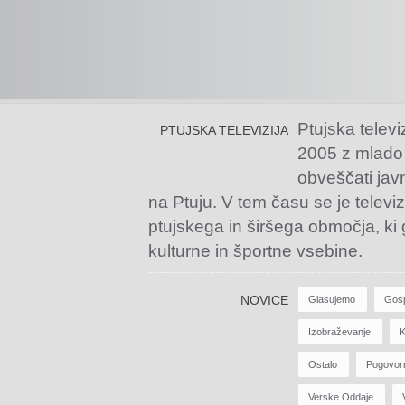
Ptujska televi
PTUJSKA TELEVIZIJA
2005 z mlado
obveščati jav
na Ptuju. V tem času se je televiz
ptujskega in širšega območja, ki
kulturne in športne vsebine.
NOVICE
Glasujemo
Gos
Izobraževanje
K
Ostalo
Pogovor
Verske Oddaje