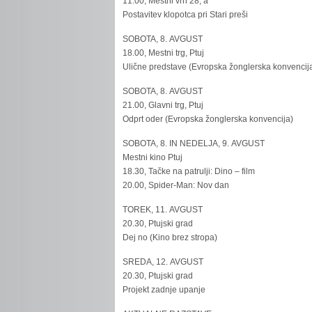
11.00, Mestni vrh 28, a
Postavitev klopotca pri Stari preši
SOBOTA, 8. AVGUST
18.00, Mestni trg, Ptuj
Ulične predstave (Evropska žonglerska konvencij
SOBOTA, 8. AVGUST
21.00, Glavni trg, Ptuj
Odprt oder (Evropska žonglerska konvencija)
SOBOTA, 8. IN NEDELJA, 9. AVGUST
Mestni kino Ptuj
18.30, Tačke na patrulji: Dino – film
20.00, Spider-Man: Nov dan
TOREK, 11. AVGUST
20.30, Ptujski grad
Dej no (Kino brez stropa)
SREDA, 12. AVGUST
20.30, Ptujski grad
Projekt zadnje upanje