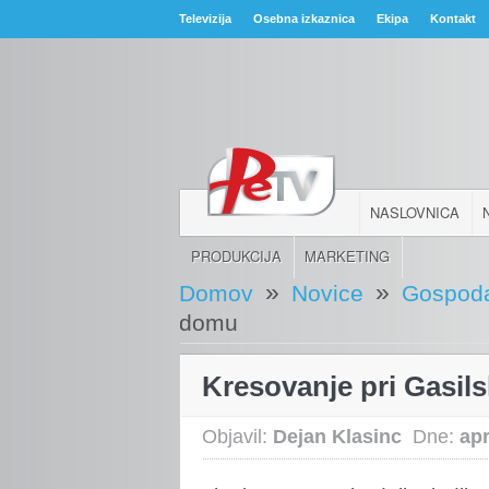
Televizija
Osebna izkaznica
Ekipa
Kontakt
NASLOVNICA
PRODUKCIJA
MARKETING
»
»
Domov
Novice
Gospoda
domu
Kresovanje pri Gasi
Objavil:
Dejan Klasinc
Dne:
apr