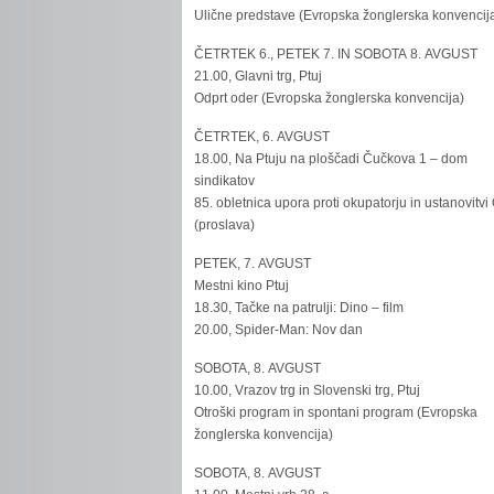
Ulične predstave (Evropska žonglerska konvencij
ČETRTEK 6., PETEK 7. IN SOBOTA 8. AVGUST
21.00, Glavni trg, Ptuj
Odprt oder (Evropska žonglerska konvencija)
ČETRTEK, 6. AVGUST
18.00, Na Ptuju na ploščadi Čučkova 1 – dom
sindikatov
85. obletnica upora proti okupatorju in ustanovitvi
(proslava)
PETEK, 7. AVGUST
Mestni kino Ptuj
18.30, Tačke na patrulji: Dino – film
20.00, Spider-Man: Nov dan
SOBOTA, 8. AVGUST
10.00, Vrazov trg in Slovenski trg, Ptuj
Otroški program in spontani program (Evropska
žonglerska konvencija)
SOBOTA, 8. AVGUST