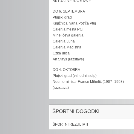
AKTUALNE RAZSTAVE
DO 6. SEPTEMBRA
Ptujski grad
Knjižnica Ivana Potrča Ptuj
Galerija mesta Ptuj
Miheličeva galerija
Galerija Luna
Galerija Magistrta
Ozka ulica
Art Stays (razstave)
DO 4. OKTOBRA
Ptujski grad (vzhodni stolp)
Neumorni risar France Mihelič (1907–1998)
(razstava)
ŠPORTNI DOGODKI
ŠPORTNI REZULTATI