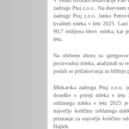
V veliki dvorani restavracije Pan
zadruge Ptuj z.o.o.. Na dnevnem re
zadruge Ptuj z.o.o. Janko Petrov
kvaliteti mleka v letu 2025. Lani
90,7 milijona litrov mleka, kar 
letu.
Na občnem zboru so spregovoril
proizvodnji mleka, analizirali so 
podali so pričakovanja za bližnjo 
Mlekarska zadruga Ptuj z.o.o. j
dosežke v prireji mleka v letu 
oddanega mleka v letu 2025 je 
največjo količino oddanega mlek
priznanje za največjo količino o
Hajšek.