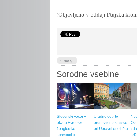
(Objavljeno v oddaji Ptujska kron
‹
Nazaj
Sorodne vsebine
Slovenski večer v
Uradno odprto
Nov
okviru Evropske
prenovljeno križišče
Ob
žonglerske
pri Upravni enoti Ptuj
zdr
konvencije
kri