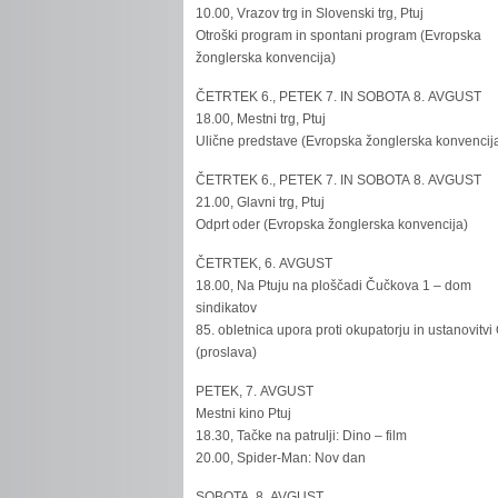
10.00, Vrazov trg in Slovenski trg, Ptuj
Otroški program in spontani program (Evropska
žonglerska konvencija)
ČETRTEK 6., PETEK 7. IN SOBOTA 8. AVGUST
18.00, Mestni trg, Ptuj
Ulične predstave (Evropska žonglerska konvencij
ČETRTEK 6., PETEK 7. IN SOBOTA 8. AVGUST
21.00, Glavni trg, Ptuj
Odprt oder (Evropska žonglerska konvencija)
ČETRTEK, 6. AVGUST
18.00, Na Ptuju na ploščadi Čučkova 1 – dom
sindikatov
85. obletnica upora proti okupatorju in ustanovitvi
(proslava)
PETEK, 7. AVGUST
Mestni kino Ptuj
18.30, Tačke na patrulji: Dino – film
20.00, Spider-Man: Nov dan
SOBOTA, 8. AVGUST