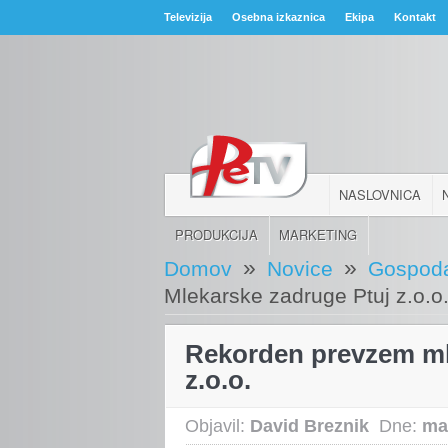
Televizija
Osebna izkaznica
Ekipa
Kontakt
NASLOVNICA
PRODUKCIJA
MARKETING
»
»
Domov
Novice
Gospoda
Mlekarske zadruge Ptuj z.o.o
Rekorden prevzem ml
z.o.o.
Objavil:
David Breznik
Dne:
ma