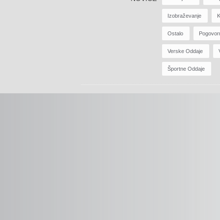
Izobraževanje
K
Ostalo
Pogovor
Verske Oddaje
Športne Oddaje