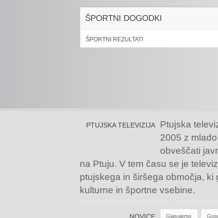
ŠPORTNI DOGODKI
ŠPORTNI REZULTATI
Ptujska televi
PTUJSKA TELEVIZIJA
2005 z mlado
obveščati jav
na Ptuju. V tem času se je televiz
ptujskega in širšega območja, ki
kulturne in športne vsebine.
NOVICE
Glasujemo
Gos