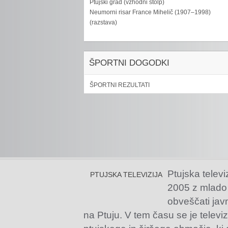
Ptujski grad (vzhodni stolp)
Neumorni risar France Mihelič (1907–1998)
(razstava)
ŠPORTNI DOGODKI
ŠPORTNI REZULTATI
Ptujska televi
PTUJSKA TELEVIZIJA
2005 z mlado
obveščati jav
na Ptuju. V tem času se je televiz