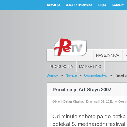
Televizija
Osebna izkaznica
Ekipa
Kontakt
NASLOVNICA
PRODUKCIJA
MARKETING
»
»
»
Domov
Novice
Gospodarstvo
Pričel 
Pričel se je Art Stays 2007
Objavil:
Dejan Klasinc
Dne:
april 09, 2011
V:
Gosp
Od
minule sobote pa do petka 
potekal 5. mednarodni festival