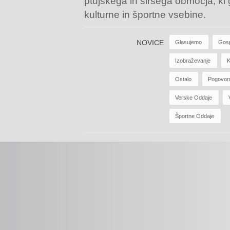
ptujskega in širšega območja, ki
kulturne in športne vsebine.
NOVICE
Glasujemo
Gos
Izobraževanje
K
Ostalo
Pogovor
Verske Oddaje
Športne Oddaje