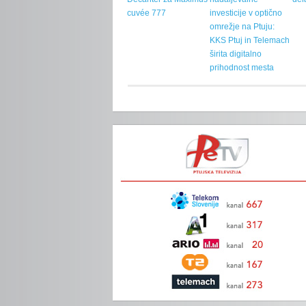
cuvée 777
investicije v optično
omrežje na Ptuju:
KKS Ptuj in Telemach
širita digitalno
prihodnost mesta