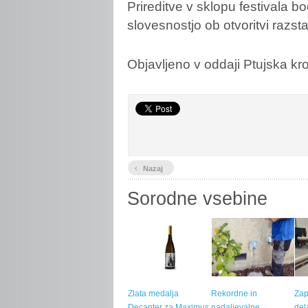
Prireditve v sklopu festivala bo
slovesnostjo ob otvoritvi razsta
Objavljeno v oddaji Ptujska kr
‹
Nazaj
Sorodne vsebine
Zlata medalja
Rekordne in
Zap
Decanter za Maximus
nadaljevalne
del