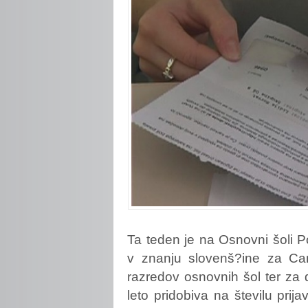
Ta
teden je na Osnovni šoli 
v znanju slovenš?ine za Can
razredov osnovnih šol ter za d
leto pridobiva na številu prija