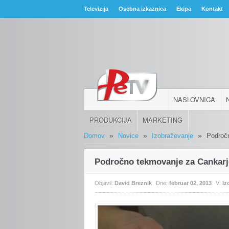
Televizija
Osebna izkaznica
Ekipa
Kontakt
NASLOVNICA
PRODUKCIJA
MARKETING
»
»
»
Domov
Novice
Izobraževanje
Področ
Področno tekmovanje za Cankarj
Objavil:
David Breznik
Dne:
februar 02, 2013
V:
Iz