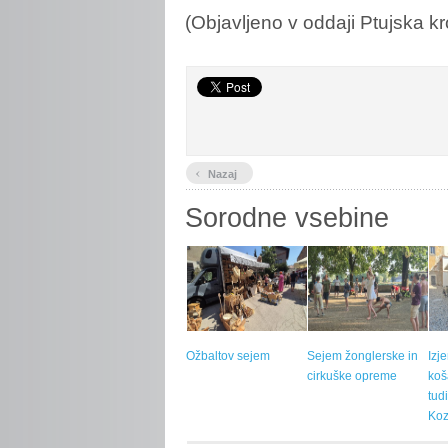
(Objavljeno v oddaji Ptujska kr
‹
Nazaj
Sorodne vsebine
Ožbaltov sejem
Sejem žonglerske in
Izj
cirkuške opreme
koš
tud
Koz