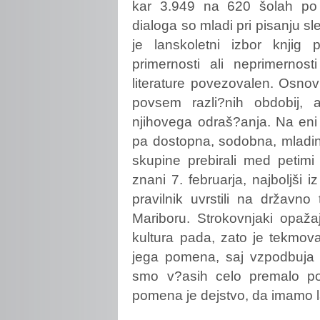
kar 3.949 na 620 šolah po 
dialoga so mladi pri pisanju sl
je lanskoletni izbor knjig p
primernosti ali neprimernost
literature povezovalen. Osnovn
povsem razli?nih obdobij,
njihovega odraš?anja. Na eni 
pa dostopna, sodobna, mladin
skupine prebirali med petimi 
znani 7. februarja, najboljši
pravilnik uvrstili na držav
Mariboru. Strokovnjaki opaža
kultura pada, zato je tekmov
jega pomena, saj vzpodbuja b
smo v?asih celo premalo p
pomena je dejstvo, da imamo l