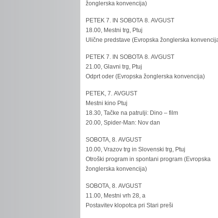
žonglerska konvencija)
PETEK 7. IN SOBOTA 8. AVGUST
18.00, Mestni trg, Ptuj
Ulične predstave (Evropska žonglerska konvencij
PETEK 7. IN SOBOTA 8. AVGUST
21.00, Glavni trg, Ptuj
Odprt oder (Evropska žonglerska konvencija)
PETEK, 7. AVGUST
Mestni kino Ptuj
18.30, Tačke na patrulji: Dino – film
20.00, Spider-Man: Nov dan
SOBOTA, 8. AVGUST
10.00, Vrazov trg in Slovenski trg, Ptuj
Otroški program in spontani program (Evropska
žonglerska konvencija)
SOBOTA, 8. AVGUST
11.00, Mestni vrh 28, a
Postavitev klopotca pri Stari preši