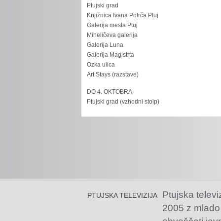
Ptujski grad
Knjižnica Ivana Potrča Ptuj
Galerija mesta Ptuj
Miheličeva galerija
Galerija Luna
Galerija Magistrta
Ozka ulica
Art Stays (razstave)
DO 4. OKTOBRA
Ptujski grad (vzhodni stolp)
Ptujska televi
PTUJSKA TELEVIZIJA
2005 z mlado