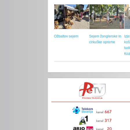
Ožbaltov sejem
Sejem žonglerske in
Izj
cirkuške opreme
koš
tud
Koz