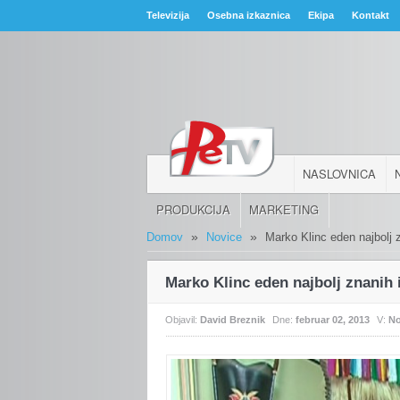
Televizija
Osebna izkaznica
Ekipa
Kontakt
NASLOVNICA
PRODUKCIJA
MARKETING
»
»
Domov
Novice
Marko Klinc eden najbolj z
Marko Klinc eden najbolj znanih 
Objavil:
David Breznik
Dne:
februar 02, 2013
V:
No