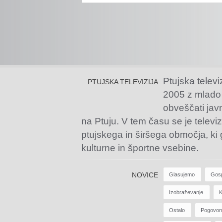
Ptujska televi
PTUJSKA TELEVIZIJA
2005 z mlado
obveščati jav
na Ptuju. V tem času se je televiz
ptujskega in širšega območja, ki
kulturne in športne vsebine.
NOVICE
Glasujemo
Gos
Izobraževanje
K
Ostalo
Pogovor