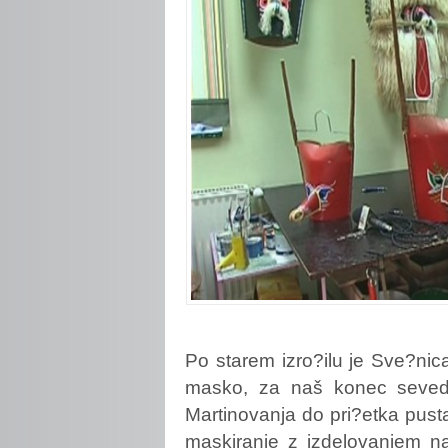
Po
starem izro?ilu je Sve?nic
masko, za naš konec seveda
Martinovanja do pri?etka pusta 
maskiranje z izdelovanjem na