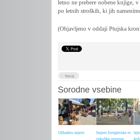
letno ne prebere nobene knjige, v
po letnih stroških, ki jih namenim
(Objavljeno v oddaji Ptujska kron
‹
Nazaj
Sorodne vsebine
Ožbaltov sejem
Sejem žonglerske in
Izj
cirkuške opreme
koš