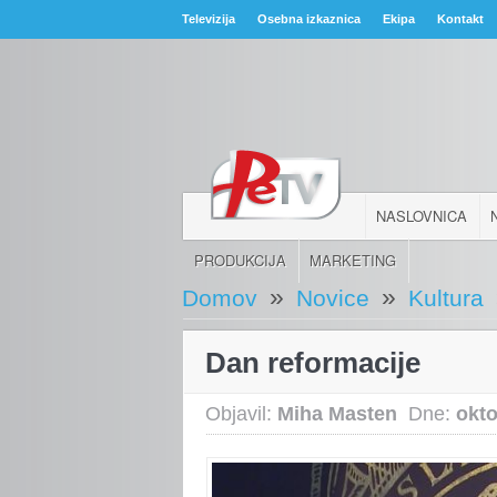
Televizija
Osebna izkaznica
Ekipa
Kontakt
NASLOVNICA
PRODUKCIJA
MARKETING
»
»
Domov
Novice
Kultura
Dan reformacije
Objavil:
Miha Masten
Dne:
okto