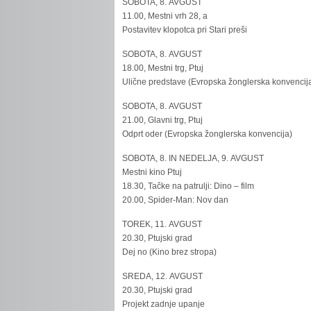
SOBOTA, 8. AVGUST
11.00, Mestni vrh 28, a
Postavitev klopotca pri Stari preši
SOBOTA, 8. AVGUST
18.00, Mestni trg, Ptuj
Ulične predstave (Evropska žonglerska konvencij
SOBOTA, 8. AVGUST
21.00, Glavni trg, Ptuj
Odprt oder (Evropska žonglerska konvencija)
SOBOTA, 8. IN NEDELJA, 9. AVGUST
Mestni kino Ptuj
18.30, Tačke na patrulji: Dino – film
20.00, Spider-Man: Nov dan
TOREK, 11. AVGUST
20.30, Ptujski grad
Dej no (Kino brez stropa)
SREDA, 12. AVGUST
20.30, Ptujski grad
Projekt zadnje upanje