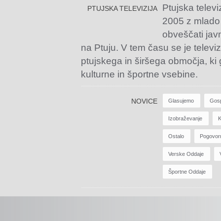
Ptujska televi
PTUJSKA TELEVIZIJA
2005 z mlado
obveščati jav
na Ptuju. V tem času se je televiz
ptujskega in širšega območja, ki
kulturne in športne vsebine.
NOVICE
Glasujemo
Gos
Izobraževanje
K
Ostalo
Pogovor
Verske Oddaje
Športne Oddaje