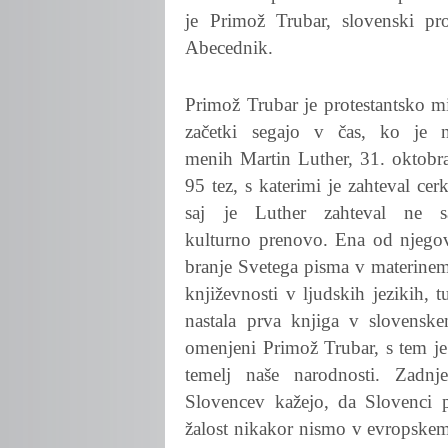
je Primož Trubar, slovenski pro
Abecednik.
Primož Trubar je protestantsko mi
začetki segajo v čas, ko je n
menih Martin Luther, 31. oktobr
95 tez, s katerimi je zahteval ce
saj je Luther zahteval ne s
kulturno prenovo. Ena od njegov
branje Svetega pisma v materine
književnosti v ljudskih jezikih, 
nastala prva knjiga v slovenske
omenjeni Primož Trubar, s tem je s
temelj naše narodnosti. Zadnje
Slovencev kažejo, da Slovenci 
žalost nikakor nismo v evropske