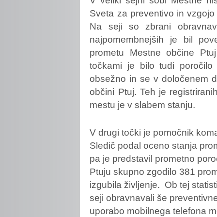
Sveta za preventivo in vzgoj
Na seji so zbrani obravna
najpomembnejših je bil po
prometu Mestne občine Ptuj 
točkami je bilo tudi poročil
obsežno in se v določenem de
občini Ptuj. Teh je registrira
mestu je v slabem stanju.
V drugi točki je pomočnik koma
Sledič podal oceno stanja pro
pa je predstavil prometno poroč
Ptuju skupno zgodilo 381 prom
izgubila življenje. Ob tej statis
seji obravnavali še preventiv
uporabo mobilnega telefona me