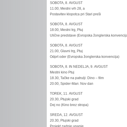
SOBOTA, 8. AVGUST
11.00, Mestni vrh 28, a
Postavitev klopotca pri Stari preši
SOBOTA, 8. AVGUST
18.00, Mestni trg, Ptuj
Ulične predstave (Evropska žonglerska konvencij
SOBOTA, 8. AVGUST
21.00, Glavni trg, Ptuj
Odprt oder (Evropska žonglerska konvencija)
SOBOTA, 8. IN NEDELJA, 9. AVGUST
Mestni kino Ptuj
18.30, Tačke na patrulji: Dino – film
20.00, Spider-Man: Nov dan
TOREK, 11. AVGUST
20.30, Ptujski grad
Dej no (Kino brez stropa)
SREDA, 12. AVGUST
20.30, Ptujski grad
Projekt zadnje upanje