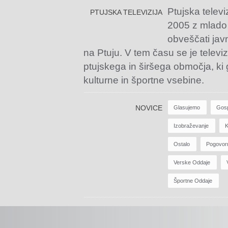
Ptujska televi
PTUJSKA TELEVIZIJA
2005 z mlado
obveščati jav
na Ptuju. V tem času se je televiz
ptujskega in širšega območja, ki
kulturne in športne vsebine.
NOVICE
Glasujemo
Gos
Izobraževanje
K
Ostalo
Pogovor
Verske Oddaje
Športne Oddaje