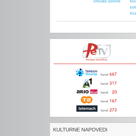
cirkuške opreme
koš
tud
Koz
KULTURNE NAPOVEDI