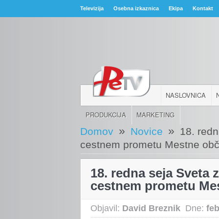
Televizija
Osebna izkaznica
Ekipa
Kontakt
NASLOVNICA
PRODUKCIJA
MARKETING
»
»
Domov
Novice
18. redn
cestnem prometu Mestne obči
18. redna seja Sveta 
cestnem prometu Mes
Objavil:
David Breznik
Dne:
fe