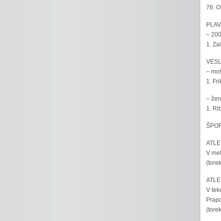
76. O
PLAV
– 200
1. Za
VESL
– moš
1. Fr
– žen
1. Ri
ŠPOR
ATLET
V met
(tore
ATLET
V tek
Prapo
(tore