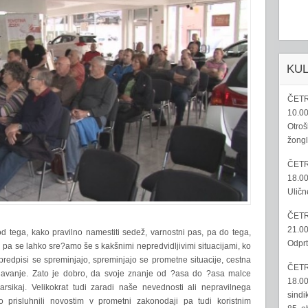
KU
ČETR
10.00
Otroš
žongl
ČETR
18.00
Uličn
ČETR
21.00
 tega, kako pravilno namestiti sedež, varnostni pas, pa do tega,
Odprt
 pa se lahko sre?amo še s kakšnimi nepredvidljivimi situacijami, ko
 predpisi se spreminjajo, spreminjajo se prometne situacije, cestna
ČETR
aznavanje. Zato je dobro, da svoje znanje od ?asa do ?asa malce
18.00
sikaj. Velikokrat tudi zaradi naše nevednosti ali nepravilnega
sindi
 prisluhnili novostim v prometni zakonodaji pa tudi koristnim