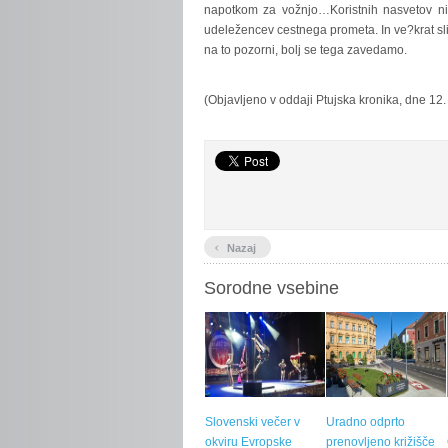
napotkom za vožnjo…Koristnih nasvetov ni 
udeležencev cestnega prometa. In ve?krat sli
na to pozorni, bolj se tega zavedamo.
(Objavljeno v oddaji Ptujska kronika, dne 12
‹
Nazaj
Sorodne vsebine
Slovenski večer v
Uradno odprto
okviru Evropske
prenovljeno križišče