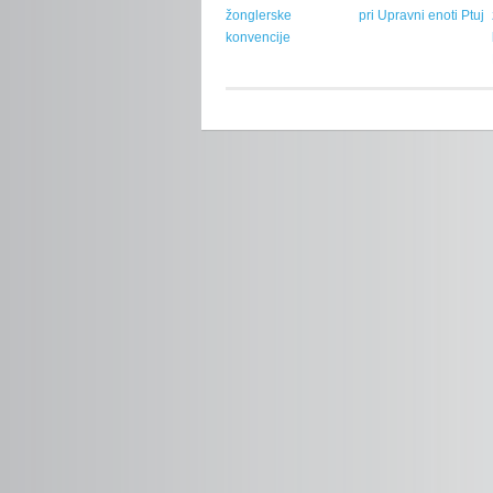
žonglerske
pri Upravni enoti Ptuj
konvencije