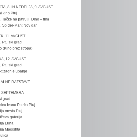
TA, 8. IN NEDELJA, 9. AVGUST
i kino Ptuj
, Tačke na patrulji: Dino – film
, Spider-Man: Nov dan
K, 11. AVGUST
, Ptujski grad
o (Kino brez stropa)
A, 12. AVGUST
, Ptujski grad
kt zadnje upanje
UALNE RAZSTAVE
. SEPTEMBRA
ki grad
nica Ivana Potrča Ptuj
ija mesta Ptuj
ičeva galerija
ija Luna
ija Magistrta
ulica