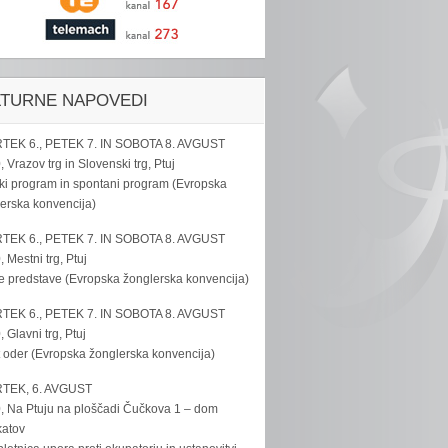
LTURNE NAPOVEDI
TEK 6., PETEK 7. IN SOBOTA 8. AVGUST
, Vrazov trg in Slovenski trg, Ptuj
ki program in spontani program (Evropska
erska konvencija)
TEK 6., PETEK 7. IN SOBOTA 8. AVGUST
, Mestni trg, Ptuj
e predstave (Evropska žonglerska konvencija)
TEK 6., PETEK 7. IN SOBOTA 8. AVGUST
, Glavni trg, Ptuj
 oder (Evropska žonglerska konvencija)
TEK, 6. AVGUST
, Na Ptuju na ploščadi Čučkova 1 – dom
katov