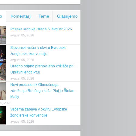
o
Komentarji
Teme
Glasujemo
Ptujska kronika, sreda 5. avgust 2026
avgust 05, 2026
Slovenski večer v okviru Evropske
žonglerske konvencije
avgust 05, 2026
Uradno odprto prenovljeno križišče pri
Upravni enoti Ptuj
avgust 05, 2026
Novi predsednik Območnega
združenja Rdečega križa Ptuj je Štefan
Mally
05, 2026
Večerna zabava v okviru Evropske
žonglerske konvencije
avgust 05, 2026