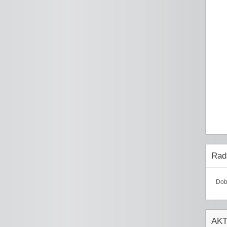
Radi
Dob
AK