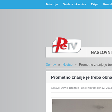
Televizija
Osebna izkaznica
Ekipa
Konta
NASLOVN
»
»
Domov
Novice
Prometno znanje je tre
Prometno znanje je treba obnav
Objavil:
David Breznik
Dne:
november 12, 2013