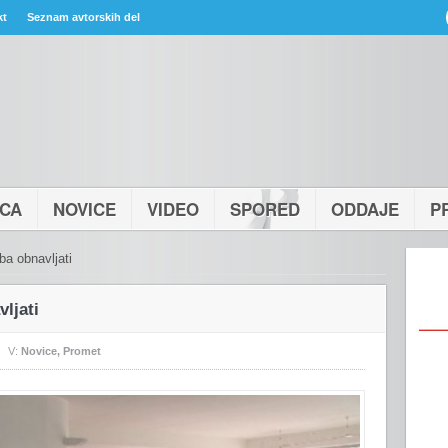
kt
Seznam avtorskih del
ICA
NOVICE
VIDEO
SPORED
ODDAJE
P
ba obnavljati
ljati
V:
Novice
,
Promet