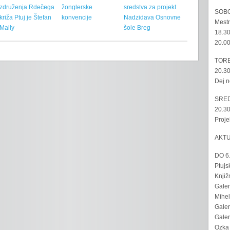
združenja Rdečega
žonglerske
sredstva za projekt
SOBO
križa Ptuj je Štefan
konvencije
Nadzidava Osnovne
Mestn
Mally
šole Breg
18.30
20.00
TORE
20.30
Dej n
SRED
20.30
Proje
AKT
DO 6
Ptujs
Knjiž
Galer
Mihel
Galer
Galer
Ozka 