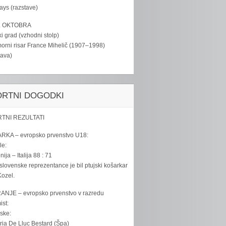
tays (razstave)
. OKTOBRA
ki grad (vzhodni stolp)
rni risar France Mihelič (1907–1998)
tava)
ORTNI DOGODKI
TNI REZULTATI
RKA – evropsko prvenstvo U18:
le:
ija – Italija 88 : 71
slovenske reprezentance je bil ptujski košarkar
ozel.
ANJE – evropsko prvenstvo v razredu
ist:
ske:
ria De Lluc Bestard (Špa)