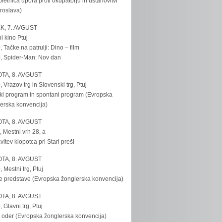
bletnica upora proti okupatorju in ustanovitvi
roslava)
K, 7. AVGUST
i kino Ptuj
, Tačke na patrulji: Dino – film
, Spider-Man: Nov dan
TA, 8. AVGUST
, Vrazov trg in Slovenski trg, Ptuj
ki program in spontani program (Evropska
erska konvencija)
TA, 8. AVGUST
, Mestni vrh 28, a
vitev klopotca pri Stari preši
TA, 8. AVGUST
, Mestni trg, Ptuj
e predstave (Evropska žonglerska konvencija)
TA, 8. AVGUST
, Glavni trg, Ptuj
 oder (Evropska žonglerska konvencija)