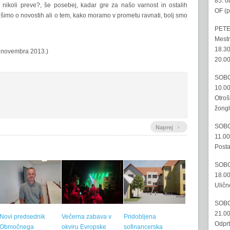
85. o
nikoli preve?, še posebej, kadar gre za našo varnost in ostalih
OF (p
šimo o novostih ali o tem, kako moramo v prometu ravnati, bolj smo
PETE
Mestn
18.30
. novembra 2013.)
20.00
SOBO
10.00
Otroš
žongl
›
SOBO
Naprej
11.00
Posta
SOBO
18.00
Uličn
SOBO
21.00
Novi predsednik
Večerna zabava v
Pridobljena
Odprt
Območnega
okviru Evropske
sofinancerska