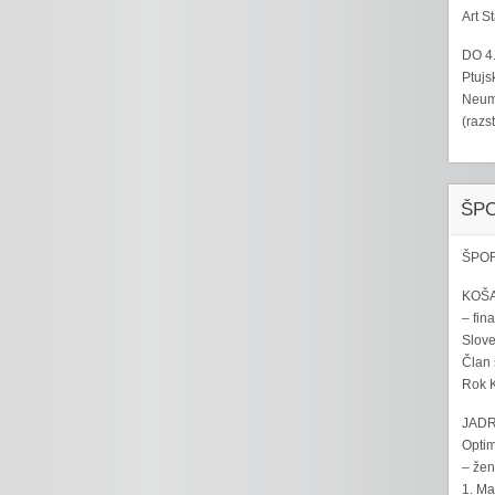
Art S
DO 4
Ptujs
Neumo
(razs
ŠP
ŠPOR
KOŠA
– fina
Sloven
Član 
Rok K
JADR
Optim
– žen
1. Ma