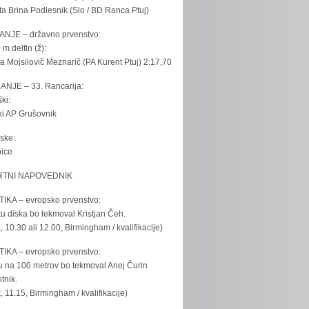
ta Brina Podlesnik (Slo / BD Ranca Ptuj)
ANJE – državno prvenstvo:
 m delfin (ž):
la Mojsilovič Meznarič (PA Kurent Ptuj) 2:17,70
ANJE – 33. Rancarija:
ki:
iki AP Grušovnik
ske:
bice
TNI NAPOVEDNIK
IKA – evropsko prvenstvo:
u diska bo tekmoval Kristjan Čeh.
k, 10.30 ali 12.00, Birmingham / kvalifikacije)
IKA – evropsko prvenstvo:
u na 100 metrov bo tekmoval Anej Čurin
tnik.
k, 11.15, Birmingham / kvalifikacije)