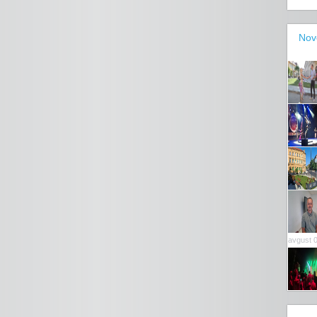
Nov
avgust 