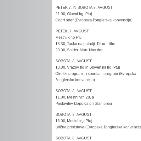
PETEK 7. IN SOBOTA 8. AVGUST
21.00, Glavni trg, Ptuj
Odprt oder (Evropska žonglerska konvencija)
PETEK, 7. AVGUST
Mestni kino Ptuj
18.30, Tačke na patrulji: Dino – film
20.00, Spider-Man: Nov dan
SOBOTA, 8. AVGUST
10.00, Vrazov trg in Slovenski trg, Ptuj
Otroški program in spontani program (Evropska
žonglerska konvencija)
SOBOTA, 8. AVGUST
11.00, Mestni vrh 28, a
Postavitev klopotca pri Stari preši
SOBOTA, 8. AVGUST
18.00, Mestni trg, Ptuj
Ulične predstave (Evropska žonglerska konvencij
SOBOTA, 8. AVGUST