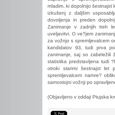
mladim, ki dopolnijo šestnajst 
izkušenj z daljšim usposablj
dovoljenja in preden dopolni
Zanimanje v zadnjih treh le
uveljavitvi. O ve?jem zanimanju
za vožnjo s spremljevalcem odl
kandidatov 93, tudi prva po
zanimanje, saj so zabeležili 
statistika predstavljena tud
otroki starimi šestnajst let
spremljevalcem namre? oblik
samostojni vožnji po opravlje
(Objavljeno v oddaji Ptujska k