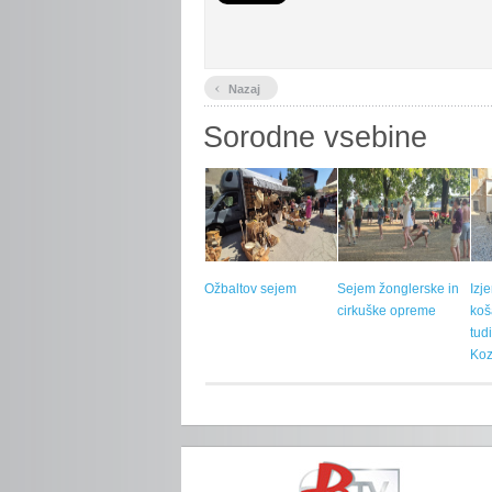
‹
Nazaj
Sorodne vsebine
Ožbaltov sejem
Sejem žonglerske in
Izj
cirkuške opreme
koš
tud
Koz