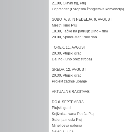
21.00, Glavni trg, Ptuj
Odprt oder (Evropska žonglerska konvencija)
SOBOTA, 8. IN NEDELJA, 9. AVGUST
Mestni kino Ptuj
18.30, Tačke na patrulji: Dino – film
20.00, Spider-Man: Nov dan
TOREK, 11. AVGUST
20.30, Ptujski grad
Dej no (Kino brez stropa)
SREDA, 12. AVGUST
20.30, Ptujski grad
Projekt zadnje upanje
AKTUALNE RAZSTAVE
DO 6. SEPTEMBRA
Ptujski grad
Knjižnica Ivana Potrča Ptuj
Galerija mesta Ptuj
Miheličeva galerija
Galerija Luna