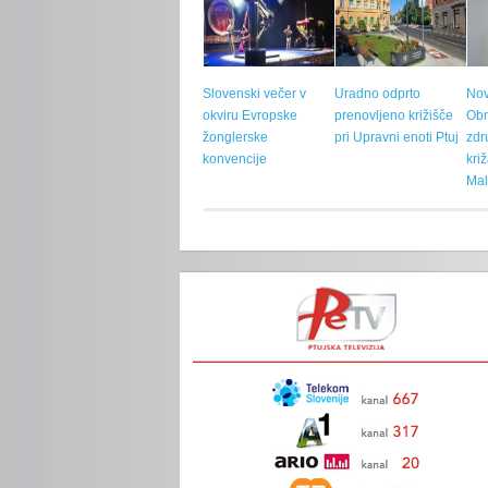
Slovenski večer v
Uradno odprto
Nov
okviru Evropske
prenovljeno križišče
Ob
žonglerske
pri Upravni enoti Ptuj
zdr
konvencije
kri
Mal