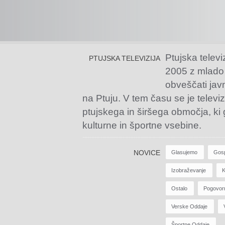
Ptujska televi
PTUJSKA TELEVIZIJA
2005 z mlado
obveščati jav
na Ptuju. V tem času se je televiz
ptujskega in širšega območja, ki
kulturne in športne vsebine.
NOVICE
Glasujemo
Gos
Izobraževanje
K
Ostalo
Pogovor
Verske Oddaje
Športne Oddaje