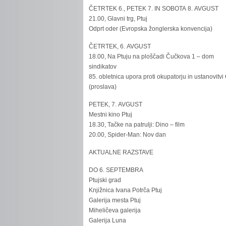
ČETRTEK 6., PETEK 7. IN SOBOTA 8. AVGUST
21.00, Glavni trg, Ptuj
Odprt oder (Evropska žonglerska konvencija)
ČETRTEK, 6. AVGUST
18.00, Na Ptuju na ploščadi Čučkova 1 – dom
sindikatov
85. obletnica upora proti okupatorju in ustanovitvi
(proslava)
PETEK, 7. AVGUST
Mestni kino Ptuj
18.30, Tačke na patrulji: Dino – film
20.00, Spider-Man: Nov dan
AKTUALNE RAZSTAVE
DO 6. SEPTEMBRA
Ptujski grad
Knjižnica Ivana Potrča Ptuj
Galerija mesta Ptuj
Miheličeva galerija
Galerija Luna