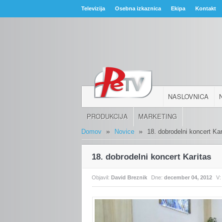
Televizija
Osebna izkaznica
Ekipa
Kontakt
NASLOVNICA
PRODUKCIJA
MARKETING
»
»
Domov
Novice
18. dobrodelni koncert Kar
18. dobrodelni koncert Karitas
Objavil:
David Breznik
Dne:
december 04, 2012
V