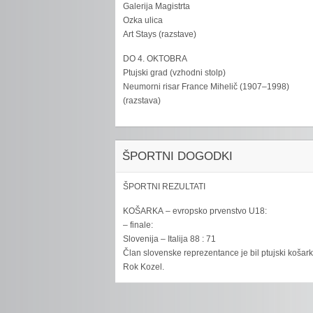
Galerija Magistrta
Ozka ulica
Art Stays (razstave)
DO 4. OKTOBRA
Ptujski grad (vzhodni stolp)
Neumorni risar France Mihelič (1907–1998)
(razstava)
ŠPORTNI DOGODKI
ŠPORTNI REZULTATI
KOŠARKA – evropsko prvenstvo U18:
– finale:
Slovenija – Italija 88 : 71
Član slovenske reprezentance je bil ptujski košar
Rok Kozel.