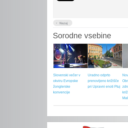
‹
Nazaj
Sorodne vsebine
Slovenski večer v
Uradno odprto
Nov
okviru Evropske
prenovljeno križišče
Ob
žonglerske
pri Upravni enoti Ptuj
zdr
konvencije
kri
Mal