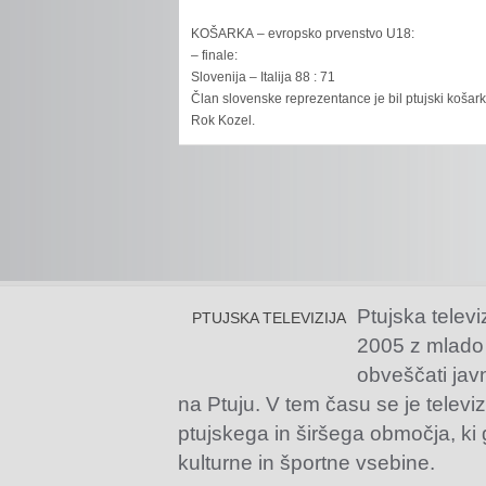
KOŠARKA – evropsko prvenstvo U18:
– finale:
Slovenija – Italija 88 : 71
Član slovenske reprezentance je bil ptujski košar
Rok Kozel.
Ptujska televi
PTUJSKA TELEVIZIJA
2005 z mlado
obveščati jav
na Ptuju. V tem času se je televiz
ptujskega in širšega območja, ki
kulturne in športne vsebine.