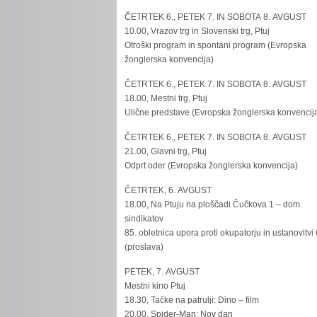
ČETRTEK 6., PETEK 7. IN SOBOTA 8. AVGUST
10.00, Vrazov trg in Slovenski trg, Ptuj
Otroški program in spontani program (Evropska
žonglerska konvencija)
ČETRTEK 6., PETEK 7. IN SOBOTA 8. AVGUST
18.00, Mestni trg, Ptuj
Ulične predstave (Evropska žonglerska konvencij
ČETRTEK 6., PETEK 7. IN SOBOTA 8. AVGUST
21.00, Glavni trg, Ptuj
Odprt oder (Evropska žonglerska konvencija)
ČETRTEK, 6. AVGUST
18.00, Na Ptuju na ploščadi Čučkova 1 – dom
sindikatov
85. obletnica upora proti okupatorju in ustanovitvi
(proslava)
PETEK, 7. AVGUST
Mestni kino Ptuj
18.30, Tačke na patrulji: Dino – film
20.00, Spider-Man: Nov dan