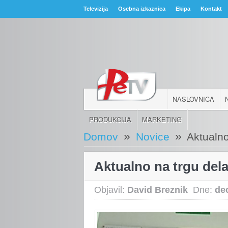
Televizija
Osebna izkaznica
Ekipa
Kontakt
NASLOVNICA
PRODUKCIJA
MARKETING
»
»
Domov
Novice
Aktualno
Aktualno na trgu del
Objavil:
David Breznik
Dne:
de