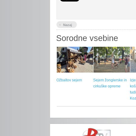
‹
Nazaj
Sorodne vsebine
Ožbaltov sejem
Sejem žonglerske in
Izj
cirkuške opreme
koš
tud
Koz