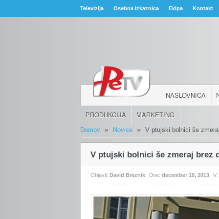
Televizija
Osebna izkaznica
Ekipa
Kontakt
NASLOVNICA
PRODUKCIJA
MARKETING
»
»
Domov
Novice
V ptujski bolnici še zmeraj
V ptujski bolnici še zmeraj brez 
Objavil:
David Breznik
Dne:
december 19, 2013
V