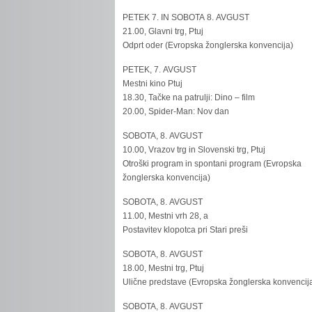
PETEK 7. IN SOBOTA 8. AVGUST
21.00, Glavni trg, Ptuj
Odprt oder (Evropska žonglerska konvencija)
PETEK, 7. AVGUST
Mestni kino Ptuj
18.30, Tačke na patrulji: Dino – film
20.00, Spider-Man: Nov dan
SOBOTA, 8. AVGUST
10.00, Vrazov trg in Slovenski trg, Ptuj
Otroški program in spontani program (Evropska
žonglerska konvencija)
SOBOTA, 8. AVGUST
11.00, Mestni vrh 28, a
Postavitev klopotca pri Stari preši
SOBOTA, 8. AVGUST
18.00, Mestni trg, Ptuj
Ulične predstave (Evropska žonglerska konvencij
SOBOTA, 8. AVGUST