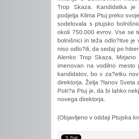
Trop Skaza. Kandidatka je 
podjetja Klima Ptuj preko svoj
sodelovala s ptujsko bolnišnico
okoli 750.000 evrov. Vse se t
bolnišnici in teža odlo?itve je
niso odlo?ili, da sedaj po hitr
Alenko Trop Skaza, Mirjano B
imenovan na vodilno mesto p
kandidatov, bo v za?etku nov
direktorja. Želja ?lanov Sveta
Potr?a Ptuj je, da bi lahko ne
novega direktorja.
(Objavljeno v oddaji Ptujska 