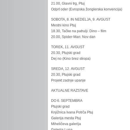
21.00, Glavni trg, Ptuj
Odprt oder (Evropska žonglerska konvencija)
SOBOTA, 8. IN NEDELJA, 9. AVGUST
Mestni kino Ptuj
18.30, Tačke na patrulji: Dino – film
20.00, Spider-Man: Nov dan
TOREK, 11. AVGUST
20.30, Ptujski grad
Dej no (Kino brez stropa)
SREDA, 12. AVGUST
20.30, Ptujski grad
Projekt zadnje upanje
AKTUALNE RAZSTAVE
DO 6. SEPTEMBRA
Ptujski grad
Knjižnica Ivana Potrča Ptuj
Galerija mesta Ptuj
Miheličeva galerija
Galerija Luna