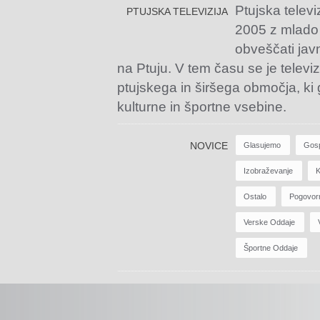
Ptujska televi
PTUJSKA TELEVIZIJA
2005 z mlado
obveščati jav
na Ptuju. V tem času se je televiz
ptujskega in širšega območja, ki
kulturne in športne vsebine.
NOVICE
Glasujemo
Gos
Izobraževanje
K
Ostalo
Pogovor
Verske Oddaje
Športne Oddaje