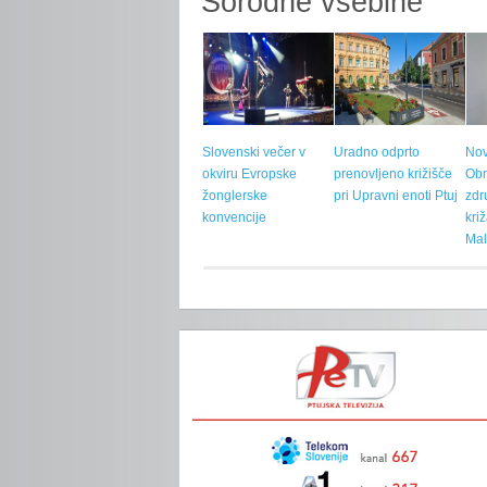
Sorodne vsebine
Slovenski večer v
Uradno odprto
Nov
okviru Evropske
prenovljeno križišče
Ob
žonglerske
pri Upravni enoti Ptuj
zdr
konvencije
kri
Mal