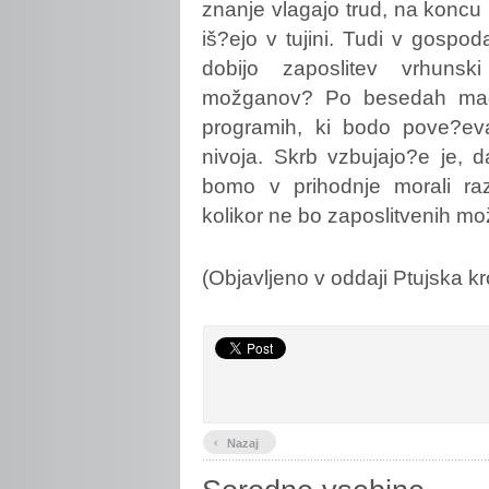
znanje vlagajo trud, na koncu p
iš?ejo v tujini. Tudi v gospo
dobijo zaposlitev vrhunsk
možganov? Po besedah mag. 
programih, ki bodo pove?eval
nivoja. Skrb vzbujajo?e je, 
bomo v prihodnje morali raz
kolikor ne bo zaposlitvenih mo
(Objavljeno v oddaji Ptujska k
‹
Nazaj