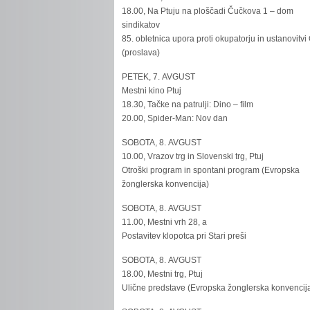
18.00, Na Ptuju na ploščadi Čučkova 1 – dom
sindikatov
85. obletnica upora proti okupatorju in ustanovitvi
(proslava)
PETEK, 7. AVGUST
Mestni kino Ptuj
18.30, Tačke na patrulji: Dino – film
20.00, Spider-Man: Nov dan
SOBOTA, 8. AVGUST
10.00, Vrazov trg in Slovenski trg, Ptuj
Otroški program in spontani program (Evropska
žonglerska konvencija)
SOBOTA, 8. AVGUST
11.00, Mestni vrh 28, a
Postavitev klopotca pri Stari preši
SOBOTA, 8. AVGUST
18.00, Mestni trg, Ptuj
Ulične predstave (Evropska žonglerska konvencij