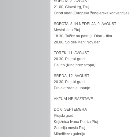
SOBOTA, 8. AVGUST
21.00, Glavni trg, Ptuj
Odprt oder (Evropska žonglerska konvencija)
SOBOTA, 8. IN NEDELJA, 9. AVGUST
Mestni kino Ptuj
18.30, Tačke na patrulji: Dino – film
20.00, Spider-Man: Nov dan
TOREK, 11. AVGUST
20.30, Ptujski grad
Dej no (Kino brez stropa)
SREDA, 12. AVGUST
20.30, Ptujski grad
Projekt zadnje upanje
AKTUALNE RAZSTAVE
DO 6. SEPTEMBRA
Ptujski grad
Knjižnica Ivana Potrča Ptuj
Galerija mesta Ptuj
Miheličeva galerija