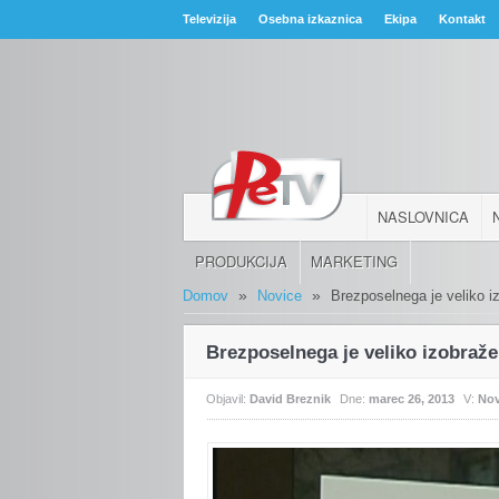
Televizija
Osebna izkaznica
Ekipa
Kontakt
NASLOVNICA
PRODUKCIJA
MARKETING
»
»
Domov
Novice
Brezposelnega je veliko 
Brezposelnega je veliko izobraž
Objavil:
David Breznik
Dne:
marec 26, 2013
V:
Nov