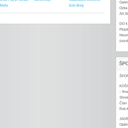
Galer
Mally
šole Breg
Ozka 
Art S
DO 4
Ptujs
Neumo
(razs
ŠP
ŠPOR
KOŠA
– fina
Sloven
Član 
Rok K
JADR
Optim