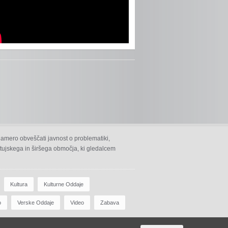
namero obveščati javnost o problematiki,
 ptujskega in širšega območja, ki gledalcem
Kultura
Kulturne Oddaje
o
Verske Oddaje
Video
Zabava