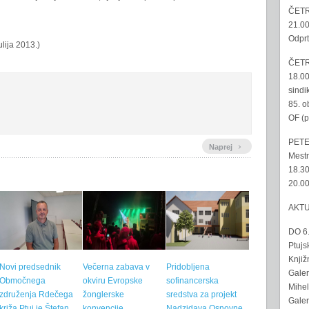
ČETR
21.00
Odprt
ulija 2013.)
ČETR
18.00
sindi
85. o
OF (p
PETE
›
Naprej
Mestn
18.30
20.00
AKT
DO 6
Ptujs
Knjiž
Novi predsednik
Večerna zabava v
Pridobljena
Galer
Območnega
okviru Evropske
sofinancerska
Mihel
združenja Rdečega
žonglerske
sredstva za projekt
Galer
križa Ptuj je Štefan
konvencije
Nadzidava Osnovne