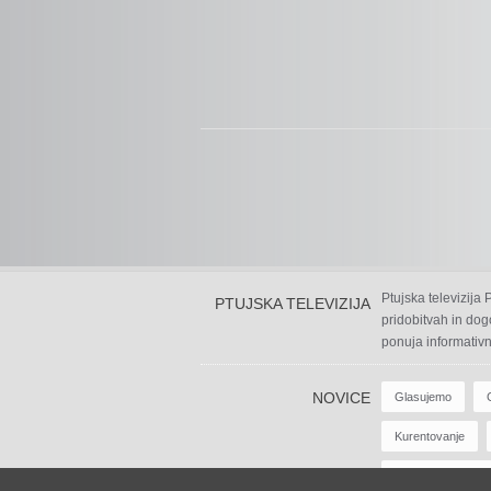
Ptujska televizija
PTUJSKA TELEVIZIJA
pridobitvah in dog
ponuja informativn
NOVICE
Glasujemo
Kurentovanje
Zabavne Oddaje