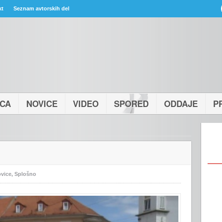
kt
Seznam avtorskih del
ICA
NOVICE
VIDEO
SPORED
ODDAJE
P
vice
,
Splošno