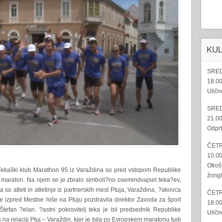
KU
SRED
18.00
Uličn
SRED
21.00
Odprt
ČETR
10.00
Otroš
 Tekaški klub Marathon 95 iz Varaždina so pred vstopom Republike
žongl
i maraton. Na njem se je zbralo simboli?no osemindvajset teka?ev,
pa so atleti in atletinje iz partnerskih mest Ptuja, Varaždina, ?akovca
ČETR
e izpred Mestne hiše na Ptuju pozdravila direktor Zavoda za šport
18.00
Štefan ?elan. ?astni pokrovitelj teka je bil predsednik Republike
Uličn
 na relaciji Ptuj – Varaždin, kjer je bila po Evropskem maratonu tudi