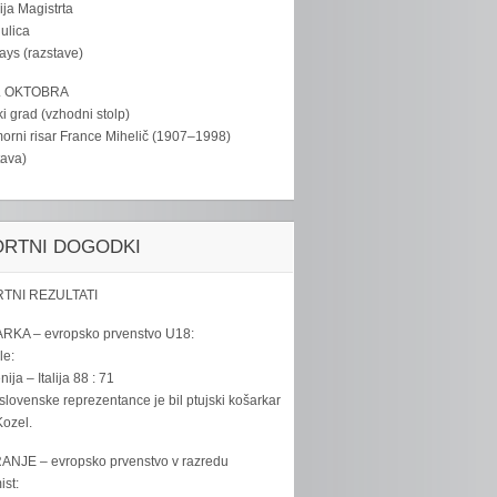
ija Magistrta
ulica
tays (razstave)
. OKTOBRA
ki grad (vzhodni stolp)
rni risar France Mihelič (1907–1998)
tava)
ORTNI DOGODKI
TNI REZULTATI
RKA – evropsko prvenstvo U18:
le:
ija – Italija 88 : 71
slovenske reprezentance je bil ptujski košarkar
ozel.
ANJE – evropsko prvenstvo v razredu
ist: