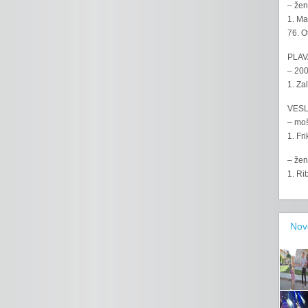
– žen
1. Ma
76. O
PLAV
– 200
1. Za
VESL
– moš
1. Fr
– žen
1. Ri
Nov