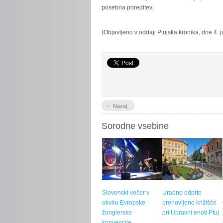
posebna prireditev.
(Objavljeno v oddaji Ptujska kronika, dne 4. j
‹
Nazaj
Sorodne vsebine
Slovenski večer v
Uradno odprto
okviru Evropske
prenovljeno križišče
žonglerske
pri Upravni enoti Ptuj
konvencije