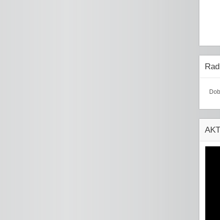
Radi
Dob
AK