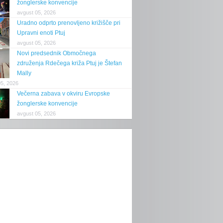
žonglerske konvencije
avgust 05, 2026
Uradno odprto prenovljeno križišče pri
Upravni enoti Ptuj
avgust 05, 2026
Novi predsednik Območnega
združenja Rdečega križa Ptuj je Štefan
Mally
05, 2026
Večerna zabava v okviru Evropske
žonglerske konvencije
avgust 05, 2026