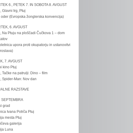
TEK 6., PETEK 7. IN SOBOTA 8. AVGUST
, Glavni trg, Ptuj
 oder (Evropska žonglerska konvencija)
TEK, 6. AVGUST
, Na Ptuju na ploščadi Čučkova 1 – dom
katov
bletnica upora proti okupatorju in ustanovitvi
roslava)
K, 7. AVGUST
i kino Ptuj
, Tačke na patrulji: Dino – film
, Spider-Man: Nov dan
UALNE RAZSTAVE
. SEPTEMBRA
ki grad
nica Ivana Potrča Ptuj
ija mesta Ptuj
ičeva galerija
ija Luna