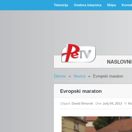
Televizija
Osebna izkaznica
Ekipa
Konta
NASLOVN
»
»
Domov
Novice
Evropski maraton
Evropski maraton
Objavil:
David Breznik
Dne:
julij 04, 2013
V:
No