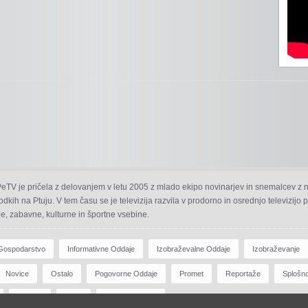
 PeTV je pričela z delovanjem v letu 2005 z mlado ekipo novinarjev in snemalcev z 
odkih na Ptuju. V tem času se je televizija razvila v prodorno in osrednjo televizijo
e, zabavne, kulturne in športne vsebine.
Gospodarstvo
Informativne Oddaje
Izobraževalne Oddaje
Izobraževanje
Novice
Ostalo
Pogovorne Oddaje
Promet
Reportaže
Splošn
Zdravje
Šport
Športne Oddaje