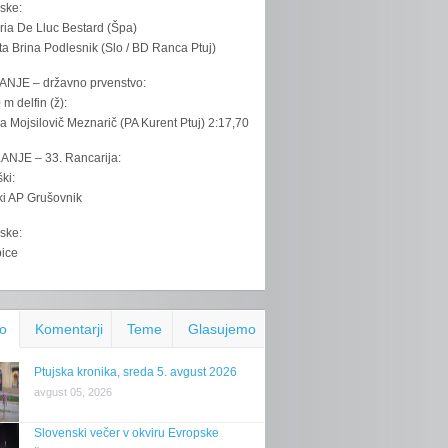
ske:
ria De Lluc Bestard (Špa)
ta Brina Podlesnik (Slo / BD Ranca Ptuj)
ANJE – državno prvenstvo:
 m delfin (ž):
la Mojsilovič Meznarič (PA Kurent Ptuj) 2:17,70
ANJE – 33. Rancarija:
ki:
iki AP Grušovnik
ske:
bice
o
Komentarji
Teme
Glasujemo
Ptujska kronika, sreda 5. avgust 2026
avgust 05, 2026
Slovenski večer v okviru Evropske