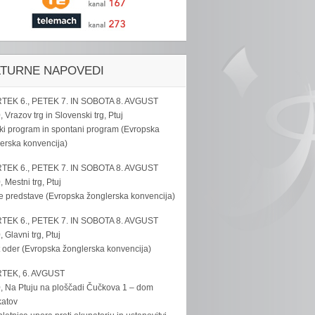
LTURNE NAPOVEDI
TEK 6., PETEK 7. IN SOBOTA 8. AVGUST
, Vrazov trg in Slovenski trg, Ptuj
ki program in spontani program (Evropska
erska konvencija)
TEK 6., PETEK 7. IN SOBOTA 8. AVGUST
, Mestni trg, Ptuj
e predstave (Evropska žonglerska konvencija)
TEK 6., PETEK 7. IN SOBOTA 8. AVGUST
, Glavni trg, Ptuj
 oder (Evropska žonglerska konvencija)
TEK, 6. AVGUST
, Na Ptuju na ploščadi Čučkova 1 – dom
katov