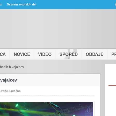
kt
Seznam avtorskih del
ICA
NOVICE
VIDEO
SPORED
ODDAJE
P
benih izvajalcev
vajalcev
ovice
,
Splošno