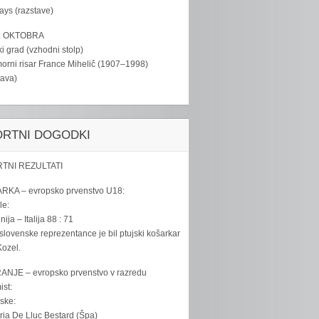
tays (razstave)
. OKTOBRA
ki grad (vzhodni stolp)
rni risar France Mihelič (1907–1998)
tava)
ORTNI DOGODKI
TNI REZULTATI
RKA – evropsko prvenstvo U18:
le:
ija – Italija 88 : 71
slovenske reprezentance je bil ptujski košarkar
ozel.
ANJE – evropsko prvenstvo v razredu
ist:
ske:
ria De Lluc Bestard (Špa)