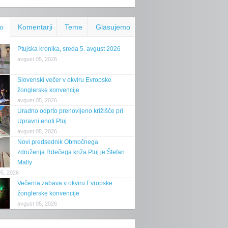
o
Komentarji
Teme
Glasujemo
Ptujska kronika, sreda 5. avgust 2026
avgust 05, 2026
Slovenski večer v okviru Evropske
žonglerske konvencije
avgust 05, 2026
Uradno odprto prenovljeno križišče pri
Upravni enoti Ptuj
avgust 05, 2026
Novi predsednik Območnega
združenja Rdečega križa Ptuj je Štefan
Mally
05, 2026
Večerna zabava v okviru Evropske
žonglerske konvencije
avgust 05, 2026