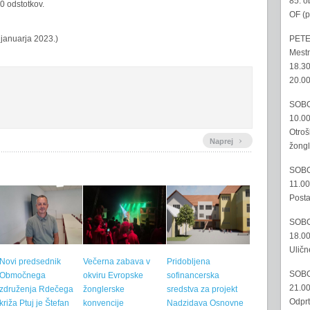
85. o
0 odstotkov.
OF (p
PETE
 januarja 2023.)
Mestn
18.30
20.00
SOBO
10.00
Otroš
›
Naprej
žongl
SOBO
11.00
Posta
SOBO
18.00
Uličn
Novi predsednik
Večerna zabava v
Pridobljena
SOBO
Območnega
okviru Evropske
sofinancerska
21.00
združenja Rdečega
žonglerske
sredstva za projekt
Odprt
križa Ptuj je Štefan
konvencije
Nadzidava Osnovne