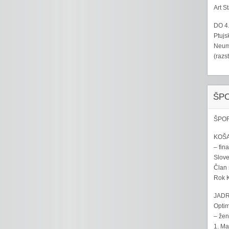
Art S
DO 4
Ptujs
Neumo
(razs
ŠP
ŠPOR
KOŠA
– fina
Sloven
Član 
Rok K
JADR
Optim
– žen
1. Ma