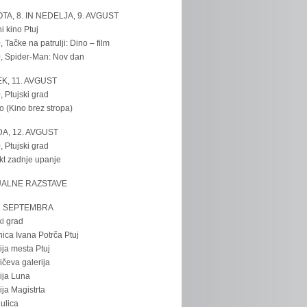
TA, 8. IN NEDELJA, 9. AVGUST
i kino Ptuj
, Tačke na patrulji: Dino – film
, Spider-Man: Nov dan
K, 11. AVGUST
, Ptujski grad
o (Kino brez stropa)
A, 12. AVGUST
, Ptujski grad
kt zadnje upanje
UALNE RAZSTAVE
. SEPTEMBRA
ki grad
nica Ivana Potrča Ptuj
ija mesta Ptuj
ičeva galerija
ija Luna
ija Magistrta
ulica