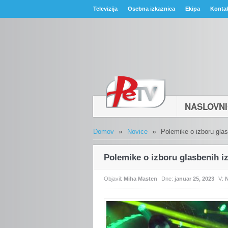
Televizija
Osebna izkaznica
Ekipa
Konta
NASLOVN
»
»
Domov
Novice
Polemike o izboru glas
Polemike o izboru glasbenih iz
Objavil:
Miha Masten
Dne:
januar 25, 2023
V:
N