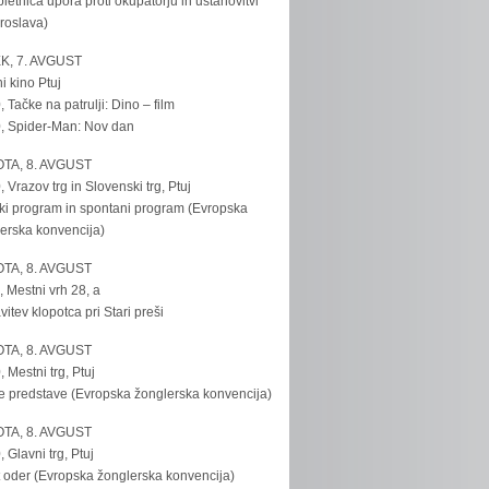
bletnica upora proti okupatorju in ustanovitvi
roslava)
K, 7. AVGUST
i kino Ptuj
, Tačke na patrulji: Dino – film
, Spider-Man: Nov dan
TA, 8. AVGUST
, Vrazov trg in Slovenski trg, Ptuj
ki program in spontani program (Evropska
erska konvencija)
TA, 8. AVGUST
, Mestni vrh 28, a
vitev klopotca pri Stari preši
TA, 8. AVGUST
, Mestni trg, Ptuj
e predstave (Evropska žonglerska konvencija)
TA, 8. AVGUST
, Glavni trg, Ptuj
 oder (Evropska žonglerska konvencija)