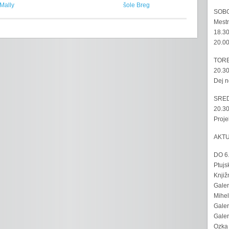
Mally
šole Breg
SOBO
Mestn
18.30
20.00
TORE
20.30
Dej n
SRED
20.30
Proje
AKT
DO 6
Ptujs
Knjiž
Galer
Mihel
Galer
Galer
Ozka 