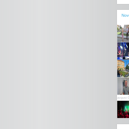
Nov
avgust 