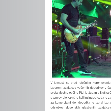
V javnosti se pred letošnjim Kurentovanje
izborom izvajalcev večernih dogodkov v ča
sveta Mestne občine Ptuj je županja Nuška G
s tem ovrglo kakršno koli insinuacijo, da je 
za komercialni del dogodka je izbral izbra
odstotkov slovenskih glasbenih izvajalc