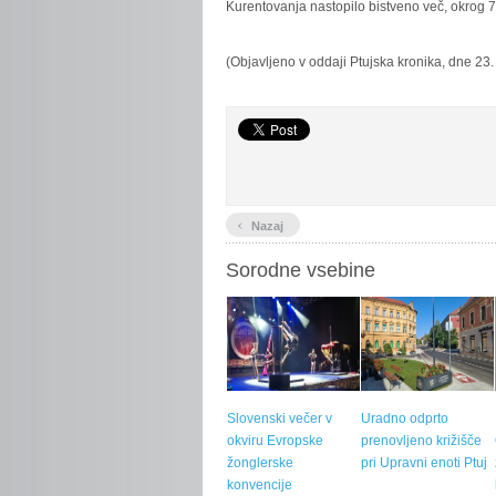
Kurentovanja nastopilo bistveno več, okrog 7
(Objavljeno v oddaji Ptujska kronika, dne 23.
‹
Nazaj
Sorodne vsebine
Slovenski večer v
Uradno odprto
okviru Evropske
prenovljeno križišče
žonglerske
pri Upravni enoti Ptuj
konvencije