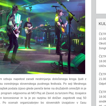
KU
ČETR
10.00
Otroš
žongl
ČETR
18.00
Uličn
ČETR
21.00
m vzbuja napetost zaradi nestrinjanja določenega kroga ljudi z
Odprt
su osrednjega slovenskega pustnega festivala. Po seji Mestnega
ajšek podala izjavo glede pereče teme na družabnih omrežjih in je
ČETR
za program odgovorna ali MO Ptuj ali Zavod za turizem Ptuj. Izvajalce
18.00
n koncesionar in ta je po razpisu bil dolžan zagotoviti vsaj 50
sindi
ev. Po ocenah organizatorjev bo slovenskih izvajalcev v času