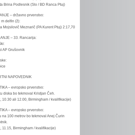
ta Brina Podlesnik (Slo / BD Ranca Ptuj)
ANJE – državno prvenstvo:
 m delfin (ž):
la Mojsilovič Meznarič (PA Kurent Ptuj) 2:17,70
ANJE – 33. Rancarija:
ki:
iki AP Grušovnik
ske:
bice
TNI NAPOVEDNIK
IKA – evropsko prvenstvo:
u diska bo tekmoval Kristjan Čeh.
k, 10.30 ali 12.00, Birmingham / kvalifikacije)
IKA – evropsko prvenstvo:
u na 100 metrov bo tekmoval Anej Čurin
tnik.
k, 11.15, Birmingham / kvalifikacije)