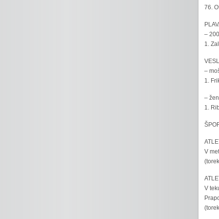
76. O
PLAV
– 200
1. Za
VESL
– moš
1. Fr
– žen
1. Ri
ŠPOR
ATLET
V met
(tore
ATLET
V tek
Prapo
(tore