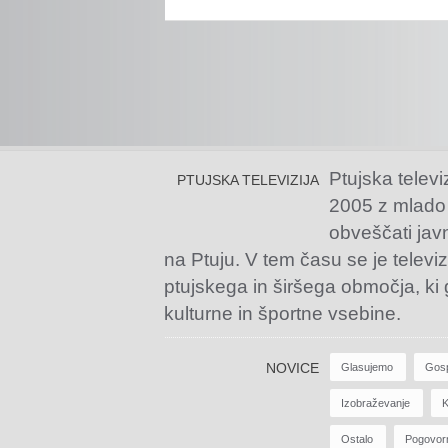
Ptujska televi
PTUJSKA TELEVIZIJA
2005 z mlado
obveščati jav
na Ptuju. V tem času se je televiz
ptujskega in širšega območja, ki
kulturne in športne vsebine.
NOVICE
Glasujemo
Gos
Izobraževanje
K
Ostalo
Pogovor