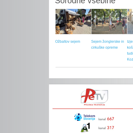
Sorodne vsebine
Ožbaltov sejem
Sejem žonglerske in
Izj
cirkuške opreme
koš
tud
Koz