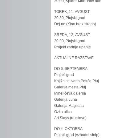
20.00, Spider-Man: Nov dan
TOREK, 11. AVGUST
20.30, Ptujski grad
Dej no (Kino brez stropa)
SREDA, 12. AVGUST
20.30, Ptujski grad
Projekt zadnje upanje
AKTUALNE RAZSTAVE
DO 6. SEPTEMBRA
Ptujski grad
Knjižnica Ivana Potrča Ptuj
Galerija mesta Ptuj
Miheličeva galerija
Galerija Luna
Galerija Magistrta
Ozka ulica
Art Stays (razstave)
DO 4. OKTOBRA
Ptujski grad (vzhodni stolp)