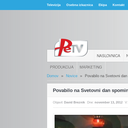
Televizija
Osebna izkaznica
Ekipa
Kontakt
NASLOVNICA
PRODUKCIJA
MARKETING
»
»
Domov
Novice
Povabilo na Svetovni dan
Povabilo na Svetovni dan spomin
Objavil:
David Breznik
Dne:
november 13, 2012
V