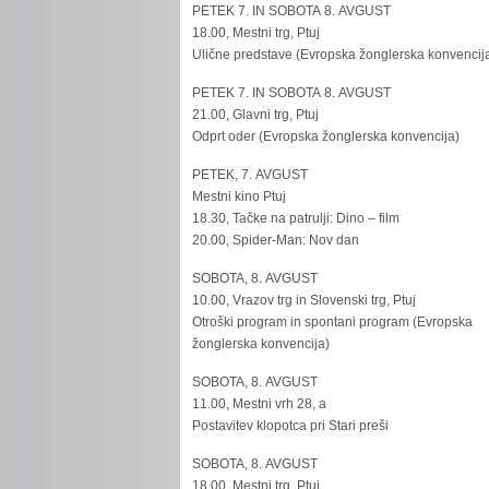
PETEK 7. IN SOBOTA 8. AVGUST
18.00, Mestni trg, Ptuj
Ulične predstave (Evropska žonglerska konvencij
PETEK 7. IN SOBOTA 8. AVGUST
21.00, Glavni trg, Ptuj
Odprt oder (Evropska žonglerska konvencija)
PETEK, 7. AVGUST
Mestni kino Ptuj
18.30, Tačke na patrulji: Dino – film
20.00, Spider-Man: Nov dan
SOBOTA, 8. AVGUST
10.00, Vrazov trg in Slovenski trg, Ptuj
Otroški program in spontani program (Evropska
žonglerska konvencija)
SOBOTA, 8. AVGUST
11.00, Mestni vrh 28, a
Postavitev klopotca pri Stari preši
SOBOTA, 8. AVGUST
18.00, Mestni trg, Ptuj