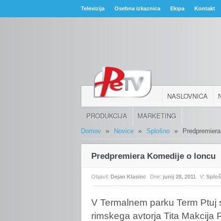
Televizija
Osebna izkaznica
Ekipa
Kontakt
NASLOVNICA
PRODUKCIJA
MARKETING
»
»
»
Domov
Novice
Splošno
Predpremiera
Predpremiera Komedije o loncu
Objavil:
Dejan Klasinc
Dne:
junij 28, 2011
V:
Splo
V
Termalnem parku Term Ptuj 
rimskega avtorja Tita Makcija 