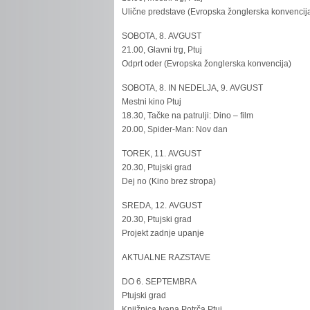
Ulične predstave (Evropska žonglerska konvencij
SOBOTA, 8. AVGUST
21.00, Glavni trg, Ptuj
Odprt oder (Evropska žonglerska konvencija)
SOBOTA, 8. IN NEDELJA, 9. AVGUST
Mestni kino Ptuj
18.30, Tačke na patrulji: Dino – film
20.00, Spider-Man: Nov dan
TOREK, 11. AVGUST
20.30, Ptujski grad
Dej no (Kino brez stropa)
SREDA, 12. AVGUST
20.30, Ptujski grad
Projekt zadnje upanje
AKTUALNE RAZSTAVE
DO 6. SEPTEMBRA
Ptujski grad
Knjižnica Ivana Potrča Ptuj