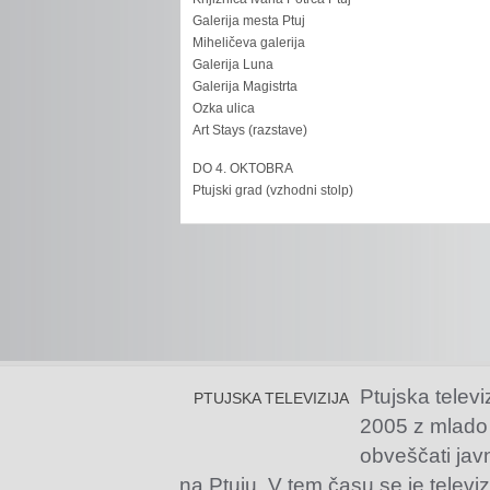
Galerija mesta Ptuj
Miheličeva galerija
Galerija Luna
Galerija Magistrta
Ozka ulica
Art Stays (razstave)
DO 4. OKTOBRA
Ptujski grad (vzhodni stolp)
Ptujska televi
PTUJSKA TELEVIZIJA
2005 z mlado
obveščati jav
na Ptuju. V tem času se je televiz