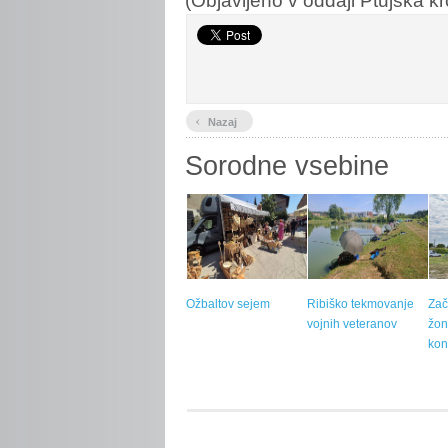
‹
Nazaj
Sorodne vsebine
Ožbaltov sejem
Ribiško tekmovanje
Zač
vojnih veteranov
žon
kon