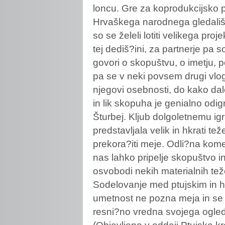
loncu. Gre za koprodukcijsko 
Hrvaškega narodnega gledališ?
so se želeli lotiti velikega proj
tej dediš?ini, za partnerje pa 
govori o skopuštvu, o imetju, p
pa se v neki povsem drugi vlog
njegovi osebnosti, do kako da
in lik skopuha je genialno odi
Šturbej. Kljub dolgoletnemu ig
predstavljala velik in hkrati te
prekora?iti meje. Odli?na kome
nas lahko pripelje skopuštvo i
osvobodi nekih materialnih tež
Sodelovanje med ptujskim in h
umetnost ne pozna meja in se n
resni?no vredna svojega ogle
(Objavljeno v oddaji Ptujska kr