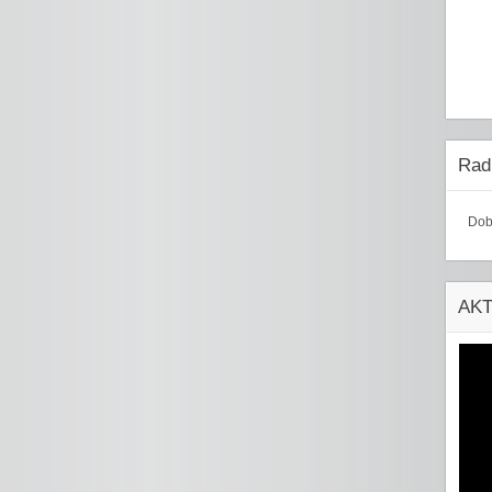
Radi
Dob
AK