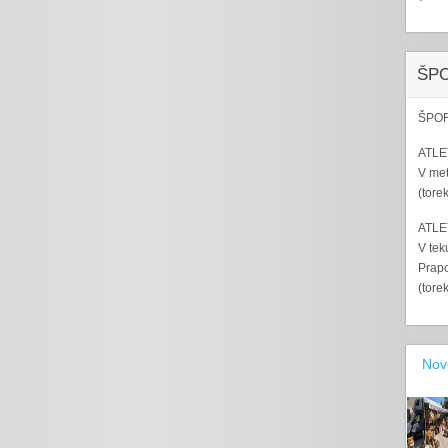
ŠP
ŠPOR
ATLET
V met
(tore
ATLET
V tek
Prapo
(tore
Nov