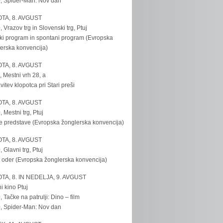
, Spider-Man: Nov dan
TA, 8. AVGUST
, Vrazov trg in Slovenski trg, Ptuj
ki program in spontani program (Evropska
erska konvencija)
TA, 8. AVGUST
, Mestni vrh 28, a
vitev klopotca pri Stari preši
TA, 8. AVGUST
, Mestni trg, Ptuj
e predstave (Evropska žonglerska konvencija)
TA, 8. AVGUST
, Glavni trg, Ptuj
 oder (Evropska žonglerska konvencija)
TA, 8. IN NEDELJA, 9. AVGUST
i kino Ptuj
, Tačke na patrulji: Dino – film
, Spider-Man: Nov dan