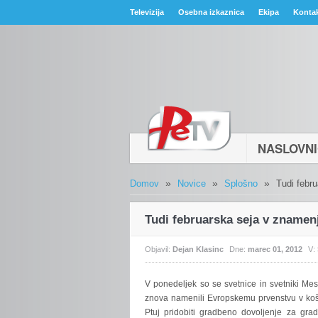
Televizija
Osebna izkaznica
Ekipa
Konta
NASLOVN
»
»
»
Domov
Novice
Splošno
Tudi febr
Tudi februarska seja v znamen
Objavil:
Dejan Klasinc
Dne:
marec 01, 2012
V:
V
ponedeljek so se svetnice in svetniki Mes
znova namenili Evropskemu prvenstvu v koša
Ptuj pridobiti gradbeno dovoljenje za gr