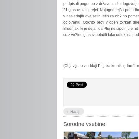
podpisati pogodbo z državo za že dogovorjena
21 glasovi za sprejet. Najugodnejša ponudba
v naslednjih dvajsetih letih za ob?ino pome
odlo?anju. Odkrito proti v obeh to?kah dne
Brodnjak, ki je dejal, da Ptuj ne izpolnjuje n
so z ve?ino glasov potrdili tako odlok, na pod
(Objavljeno v oddaji Ptujska kronika, dne 1.
‹
Nazaj
Sorodne vsebine