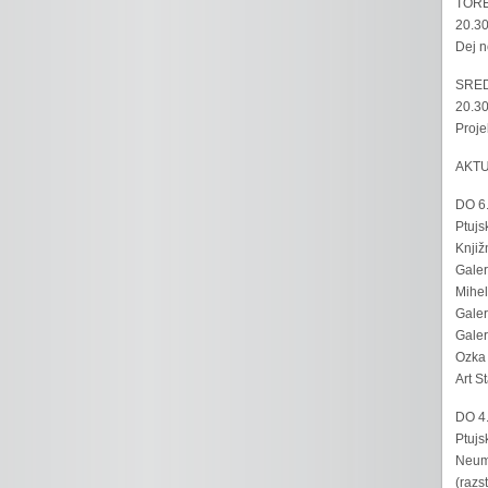
TORE
20.30
Dej n
SRED
20.30
Proje
AKT
DO 6
Ptujs
Knjiž
Galer
Mihel
Galer
Galer
Ozka 
Art S
DO 4
Ptujs
Neumo
(razs