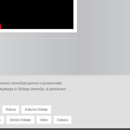
namero obveščati javnost o problematiki,
 ptujskega in širšega območja, ki gledalcem
Kultura
Kulturne Oddaje
o
Verske Oddaje
Video
Zabava