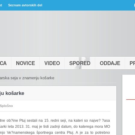
kt
Seznam avtorskih del
ICA
NOVICE
VIDEO
SPORED
ODDAJE
P
uarska seja v znamenju košarke
ju košarke
Splošno
tne ob?ine Ptuj sestali na 15. redni seji, na kateri so najve? ?asa
rki leta 2013. 31. maj je tisti zadnji datum, do katerega mora MO
adnjo Ve?namenskega športnega centra Ptuj. A je za to potrebno