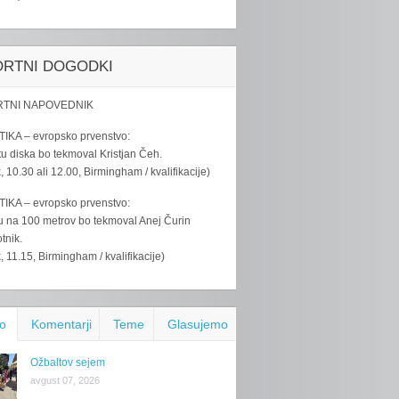
ORTNI DOGODKI
TNI NAPOVEDNIK
IKA – evropsko prvenstvo:
u diska bo tekmoval Kristjan Čeh.
k, 10.30 ali 12.00, Birmingham / kvalifikacije)
IKA – evropsko prvenstvo:
u na 100 metrov bo tekmoval Anej Čurin
tnik.
k, 11.15, Birmingham / kvalifikacije)
o
Komentarji
Teme
Glasujemo
Ožbaltov sejem
avgust 07, 2026