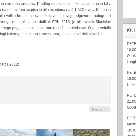
 evropska sredstva. Predlog odloka o izbiri koncesionarja je bil z
 na nedavnem razpisu je bila ocenjena na 9,1 MIO evrov. Ker bo to
nilo veliko breme, se svetniki zavedajo svoje odgovorne naloge pri
vnega reda, ki sta se dotikali EPK 2013, je bil svetnik Stanislav
iti enega pogoja, da bi to dvorano resni?no potreboval. Ostali svetniki
KU
lagi katerega bo izbran koncesionar, kot tudi investicijski na?rt.
PETE
10.00
Otroš
žongl
 marca 2012)
PETE
18.00
Uličn
PETE
21.00
Odprt
›
Naprej
PETE
Mestn
18.30