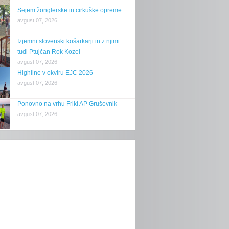
Sejem žonglerske in cirkuške opreme
avgust 07, 2026
Izjemni slovenski košarkarji in z njimi
tudi Ptujčan Rok Kozel
avgust 07, 2026
Highline v okviru EJC 2026
avgust 07, 2026
Ponovno na vrhu Friki AP Grušovnik
avgust 07, 2026