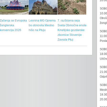
20.00
SOBO
10.00
Otroš
Začenja se Evropska
Lesnina MG Oprema
7. razširjena seja
žongl
žonglerska
bo obnovila Mestno
Sveta Območne enote
konvencija 2026
hišo na Ptuju
Kmetijsko gozdarske
SOBO
zbornice Slovenije
11.00
Zavoda Ptuj
Posta
SOBO
18.00
Uličn
SOBO
21.00
Odprt
SOBO
Mestn
18.30
20.00