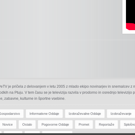
 PeTV je pričela z delovanjem v letu 2005 z mlado ekipo novinarjev in snemalcev z 
odkih na Ptuju. V tem času se je televizija razvila v prodorno in osrednjo televizijo
e, zabavne, kulturne in športne vsebine.
Gospodarstvo
Informativne Oddaje
Izobraževalne Oddaje
Izobraževanje
Novice
Ostalo
Pogovorne Oddaje
Promet
Reportaže
Splošn