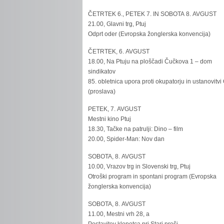
ČETRTEK 6., PETEK 7. IN SOBOTA 8. AVGUST
21.00, Glavni trg, Ptuj
Odprt oder (Evropska žonglerska konvencija)
ČETRTEK, 6. AVGUST
18.00, Na Ptuju na ploščadi Čučkova 1 – dom
sindikatov
85. obletnica upora proti okupatorju in ustanovitvi
(proslava)
PETEK, 7. AVGUST
Mestni kino Ptuj
18.30, Tačke na patrulji: Dino – film
20.00, Spider-Man: Nov dan
SOBOTA, 8. AVGUST
10.00, Vrazov trg in Slovenski trg, Ptuj
Otroški program in spontani program (Evropska
žonglerska konvencija)
SOBOTA, 8. AVGUST
11.00, Mestni vrh 28, a