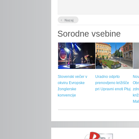
‹
Nazaj
Sorodne vsebine
Slovenski večer v
Uradno odprto
Nov
okviru Evropske
prenovljeno križišče
Ob
žonglerske
pri Upravni enoti Ptuj
zdr
konvencije
kri
Mal