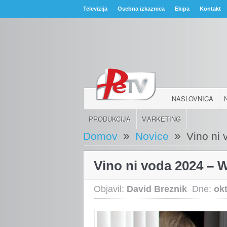
Televizija
Osebna izkaznica
Ekipa
Kontakt
NASLOVNICA
PRODUKCIJA
MARKETING
»
»
Domov
Novice
Vino ni
Vino ni voda 2024 – 
Objavil:
David Breznik
Dne:
ok