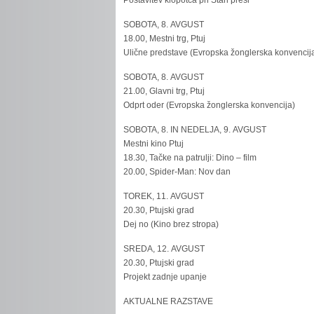
Postavitev klopotca pri Stari preši
SOBOTA, 8. AVGUST
18.00, Mestni trg, Ptuj
Ulične predstave (Evropska žonglerska konvencij
SOBOTA, 8. AVGUST
21.00, Glavni trg, Ptuj
Odprt oder (Evropska žonglerska konvencija)
SOBOTA, 8. IN NEDELJA, 9. AVGUST
Mestni kino Ptuj
18.30, Tačke na patrulji: Dino – film
20.00, Spider-Man: Nov dan
TOREK, 11. AVGUST
20.30, Ptujski grad
Dej no (Kino brez stropa)
SREDA, 12. AVGUST
20.30, Ptujski grad
Projekt zadnje upanje
AKTUALNE RAZSTAVE