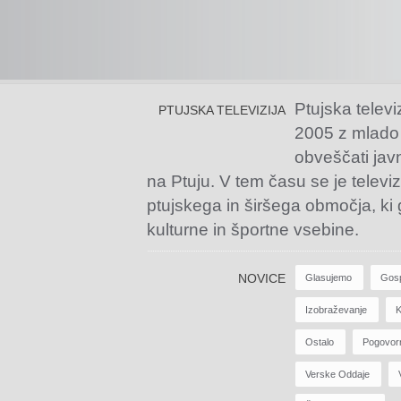
Ptujska televi
PTUJSKA TELEVIZIJA
2005 z mlado
obveščati jav
na Ptuju. V tem času se je televiz
ptujskega in širšega območja, ki
kulturne in športne vsebine.
NOVICE
Glasujemo
Gos
Izobraževanje
K
Ostalo
Pogovor
Verske Oddaje