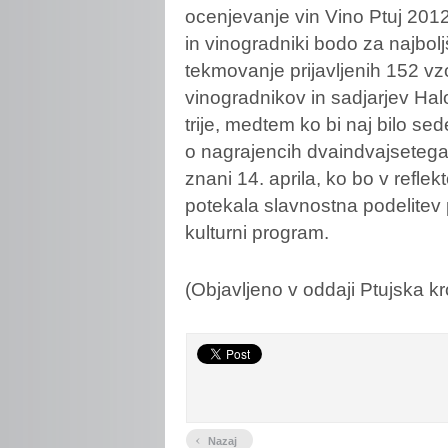
ocenjevanje vin Vino Ptuj 2012
in vinogradniki bodo za najboljš
tekmovanje prijavljenih 152 v
vinogradnikov in sadjarjev Halo
trije, medtem ko bi naj bilo s
o nagrajencih dvaindvajsetega
znani 14. aprila, ko bo v refle
potekala slavnostna podelitev p
kulturni program.
(Objavljeno v oddaji Ptujska k
‹
Nazaj