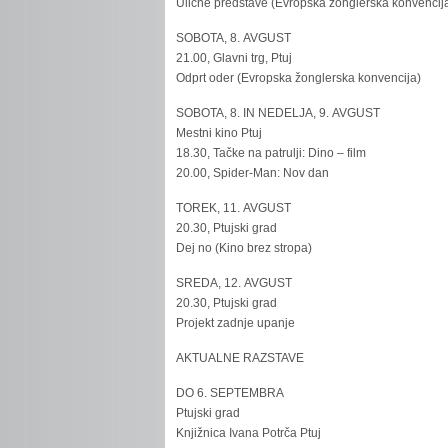
Ulične predstave (Evropska žonglerska konvencij
SOBOTA, 8. AVGUST
21.00, Glavni trg, Ptuj
Odprt oder (Evropska žonglerska konvencija)
SOBOTA, 8. IN NEDELJA, 9. AVGUST
Mestni kino Ptuj
18.30, Tačke na patrulji: Dino – film
20.00, Spider-Man: Nov dan
TOREK, 11. AVGUST
20.30, Ptujski grad
Dej no (Kino brez stropa)
SREDA, 12. AVGUST
20.30, Ptujski grad
Projekt zadnje upanje
AKTUALNE RAZSTAVE
DO 6. SEPTEMBRA
Ptujski grad
Knjižnica Ivana Potrča Ptuj