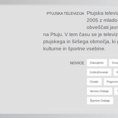
Ptujska televi
PTUJSKA TELEVIZIJA
2005 z mlado
obveščati jav
na Ptuju. V tem času se je televiz
ptujskega in širšega območja, ki
kulturne in športne vsebine.
NOVICE
Glasujemo
Gos
Izobraževanje
K
Ostalo
Pogovor
Verske Oddaje
Športne Oddaje