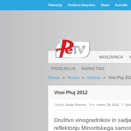
Televizija
Osebna izkaznica
Ekipa
Kontakt
NASLOVNICA
PRODUKCIJA
MARKETING
»
»
»
Domov
Novice
Splošno
Vino Ptuj 20
Vino Ptuj 2012
Objavil:
Dejan Klasinc
Dne:
marec 29, 2012
V:
Spl
Društvo
vinogradnikov in sadja
reflektoriju Minoritskega samo