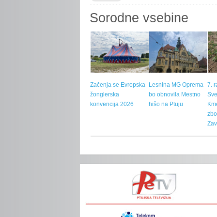
Sorodne vsebine
Začenja se Evropska
Lesnina MG Oprema
7. 
žonglerska
bo obnovila Mestno
Sve
konvencija 2026
hišo na Ptuju
Kme
zbo
Zav