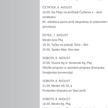
ČETRTEK, 6. AVGUST
18.00, Na Ptuju na ploščadi Čučkova 1 – dom
sindikatov
85. obletnica upora proti okupatorju in ustanovitvi
(proslava)
PETEK, 7. AVGUST
Mestni kino Ptuj
18.30, Tačke na patrulji: Dino – film
20.00, Spider-Man: Nov dan
SOBOTA, 8. AVGUST
10.00, Vrazov trg in Slovenski trg, Ptuj
Otroški program in spontani program (Evropska
žonglerska konvencija)
SOBOTA, 8. AVGUST
11.00, Mestni vrh 28, a
Postavitev klopotca pri Stari preši
SOBOTA, 8. AVGUST
18.00, Mestni trg, Ptuj