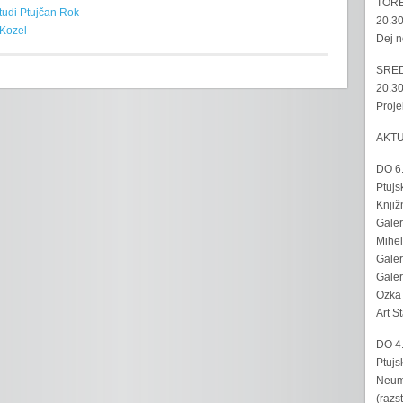
TORE
tudi Ptujčan Rok
20.30
Kozel
Dej n
SRED
20.30
Proje
AKT
DO 6
Ptujs
Knjiž
Galer
Mihel
Galer
Galer
Ozka 
Art S
DO 4
Ptujs
Neumo
(razs