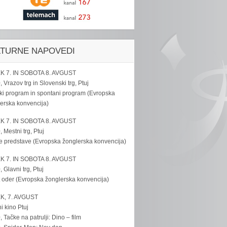
LTURNE NAPOVEDI
K 7. IN SOBOTA 8. AVGUST
, Vrazov trg in Slovenski trg, Ptuj
ki program in spontani program (Evropska
erska konvencija)
K 7. IN SOBOTA 8. AVGUST
, Mestni trg, Ptuj
e predstave (Evropska žonglerska konvencija)
K 7. IN SOBOTA 8. AVGUST
, Glavni trg, Ptuj
 oder (Evropska žonglerska konvencija)
K, 7. AVGUST
i kino Ptuj
, Tačke na patrulji: Dino – film