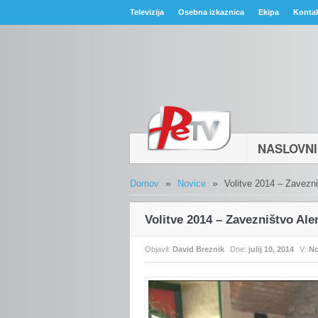
Televizija
Osebna izkaznica
Ekipa
Konta
NASLOVN
»
»
Domov
Novice
Volitve 2014 – Zavezn
Volitve 2014 – Zavezništvo Al
Objavil:
David Breznik
Dne:
julij 10, 2014
V:
No