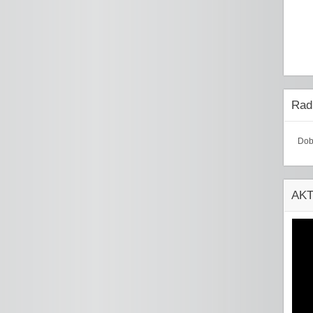
Radi
Dob
AK