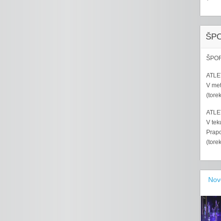
ŠP
ŠPOR
ATLET
V met
(tore
ATLET
V tek
Prapo
(tore
Nov