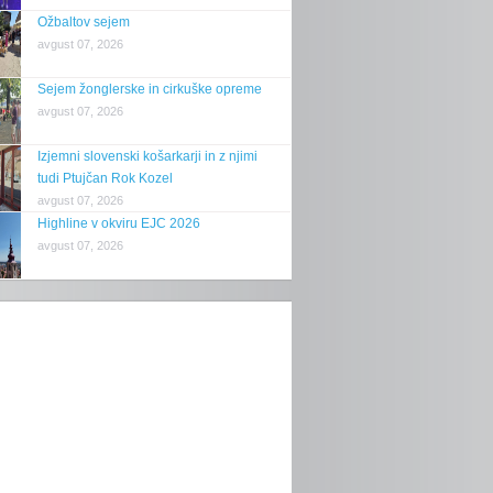
Ožbaltov sejem
avgust 07, 2026
Sejem žonglerske in cirkuške opreme
avgust 07, 2026
Izjemni slovenski košarkarji in z njimi
tudi Ptujčan Rok Kozel
avgust 07, 2026
Highline v okviru EJC 2026
avgust 07, 2026