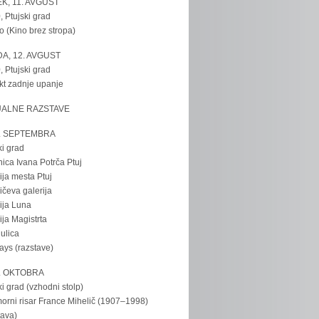
K, 11. AVGUST
, Ptujski grad
o (Kino brez stropa)
A, 12. AVGUST
, Ptujski grad
kt zadnje upanje
UALNE RAZSTAVE
. SEPTEMBRA
ki grad
nica Ivana Potrča Ptuj
ija mesta Ptuj
ičeva galerija
ija Luna
ija Magistrta
ulica
tays (razstave)
. OKTOBRA
ki grad (vzhodni stolp)
rni risar France Mihelič (1907–1998)
tava)