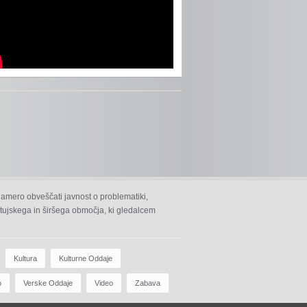
namero obveščati javnost o problematiki,
 ptujskega in širšega območja, ki gledalcem
Kultura
Kulturne Oddaje
o
Verske Oddaje
Video
Zabava