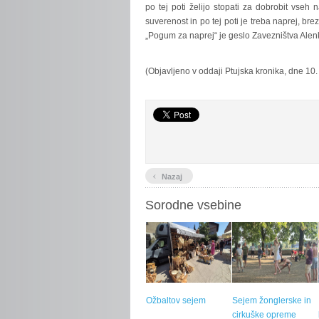
po tej poti želijo stopati za dobrobit vseh
suverenost in po tej poti je treba naprej, br
„Pogum za naprej“ je geslo Zavezništva Alenke
(Objavljeno v oddaji Ptujska kronika, dne 10. 
‹
Nazaj
Sorodne vsebine
Ožbaltov sejem
Sejem žonglerske in
cirkuške opreme