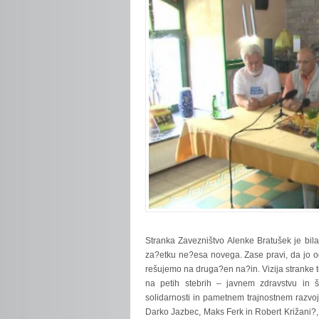
Stranka
Zavezništvo Alenke Bratušek je bil
za?etku ne?esa novega. Zase pravi, da jo o
rešujemo na druga?en na?in. Vizija stranke t
na petih stebrih – javnem zdravstvu in š
solidarnosti in pametnem trajnostnem razvoju
Darko Jazbec, Maks Ferk in Robert Križani?, k