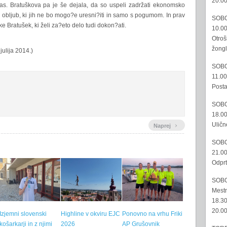
20.00
 nas. Bratuškova pa je še dejala, da so uspeli zadržati ekonomsko
ez obljub, ki jih ne bo mogo?e uresni?iti in samo s pogumom. In prav
SOBO
 Bratušek, ki želi za?eto delo tudi dokon?ati.
10.00
Otroš
žongl
julija 2014.)
SOBO
11.00
Posta
SOBO
18.00
›
Uličn
Naprej
SOBO
21.00
Odprt
SOBO
Mestn
18.30
20.00
Izjemni slovenski
Highline v okviru EJC
Ponovno na vrhu Friki
košarkarji in z njimi
2026
AP Grušovnik