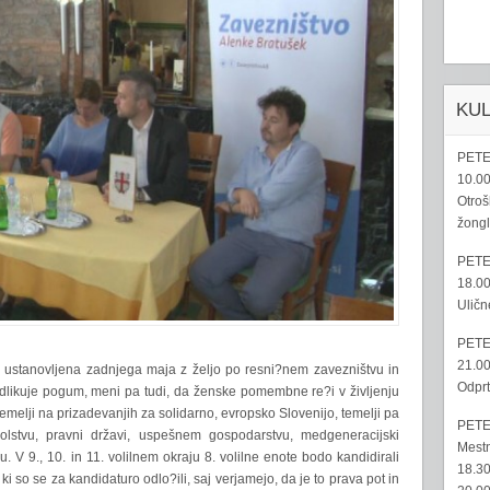
KU
PETE
10.00
Otroš
žongl
PETE
18.00
Uličn
PETE
21.00
a ustanovljena zadnjega maja z željo po resni?nem zavezništvu in
Odprt
dlikuje pogum, meni pa tudi, da ženske pomembne re?i v življenju
emelji na prizadevanjih za solidarno, evropsko Slovenijo, temelji pa
PETE
olstvu, pravni državi, uspešnem gospodarstvu, medgeneracijski
Mestn
. V 9., 10. in 11. volilnem okraju 8. volilne enote bodo kandidirali
18.30
i so se za kandidaturo odlo?ili, saj verjamejo, da je to prava pot in