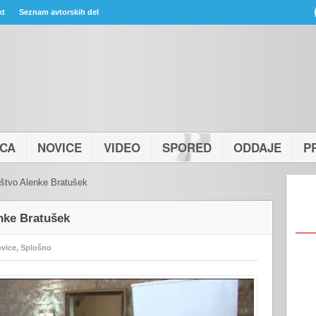
kt
Seznam avtorskih del
ICA
NOVICE
VIDEO
SPORED
ODDAJE
P
ištvo Alenke Bratušek
enke Bratušek
vice
,
Splošno