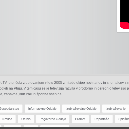
 PeTV je pričela z delovanjem v letu 2005 z mlado ekipo novinarjev in snemalcev z 
odkih na Ptuju. V tem času se je televizija razvila v prodorno in osrednjo televizijo
e, zabavne, kulturne in športne vsebine.
Gospodarstvo
Informativne Oddaje
Izobraževalne Oddaje
Izobraževanje
Novice
Ostalo
Pogovorne Oddaje
Promet
Reportaže
Splošn