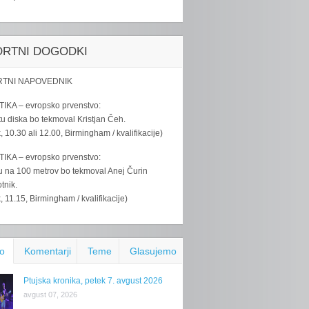
ORTNI DOGODKI
TNI NAPOVEDNIK
IKA – evropsko prvenstvo:
u diska bo tekmoval Kristjan Čeh.
k, 10.30 ali 12.00, Birmingham / kvalifikacije)
IKA – evropsko prvenstvo:
u na 100 metrov bo tekmoval Anej Čurin
tnik.
k, 11.15, Birmingham / kvalifikacije)
o
Komentarji
Teme
Glasujemo
Ptujska kronika, petek 7. avgust 2026
avgust 07, 2026