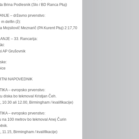
ta Brina Podlesnik (Slo / BD Ranca Ptuj)
ANJE – državno prvenstvo:
 m delfin (ž):
la Mojsilovič Meznarič (PA Kurent Ptuj) 2:17,70
ANJE – 33. Rancarija:
ki:
iki AP Grušovnik
ske:
bice
TNI NAPOVEDNIK
IKA – evropsko prvenstvo:
u diska bo tekmoval Kristjan Čeh.
k, 10.30 ali 12.00, Birmingham / kvalifikacije)
IKA – evropsko prvenstvo:
u na 100 metrov bo tekmoval Anej Čurin
tnik.
k, 11.15, Birmingham / kvalifikacije)