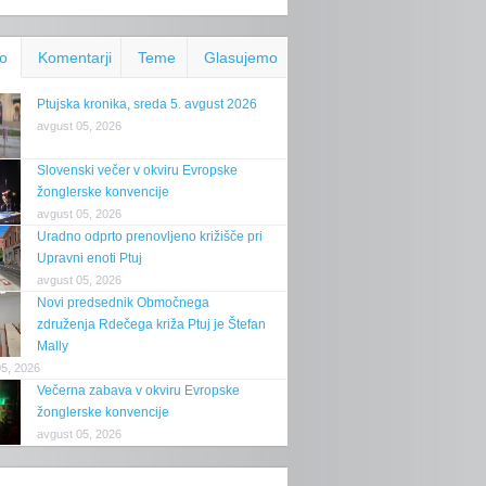
o
Komentarji
Teme
Glasujemo
Ptujska kronika, sreda 5. avgust 2026
avgust 05, 2026
Slovenski večer v okviru Evropske
žonglerske konvencije
avgust 05, 2026
Uradno odprto prenovljeno križišče pri
Upravni enoti Ptuj
avgust 05, 2026
Novi predsednik Območnega
združenja Rdečega križa Ptuj je Štefan
Mally
05, 2026
Večerna zabava v okviru Evropske
žonglerske konvencije
avgust 05, 2026