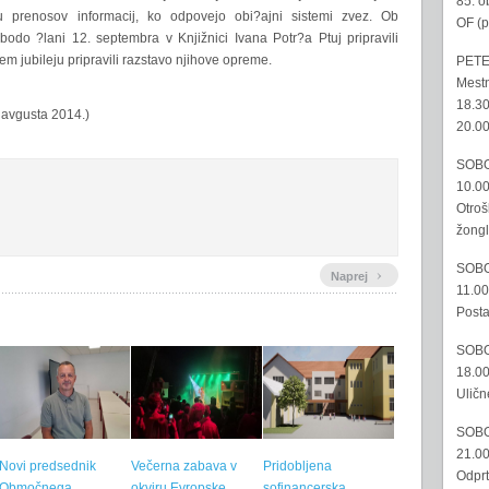
85. o
 prenosov informacij, ko odpovejo obi?ajni sistemi zvez. Ob
OF (p
bodo ?lani 12. septembra v Knjižnici Ivana Potr?a Ptuj pripravili
em jubileju pripravili razstavo njihove opreme.
PETE
Mestn
18.30
. avgusta 2014.)
20.00
SOBO
10.00
Otroš
žongl
SOBO
›
Naprej
11.00
Posta
SOBO
18.00
Uličn
SOBO
21.00
Novi predsednik
Večerna zabava v
Pridobljena
Odprt
Območnega
okviru Evropske
sofinancerska