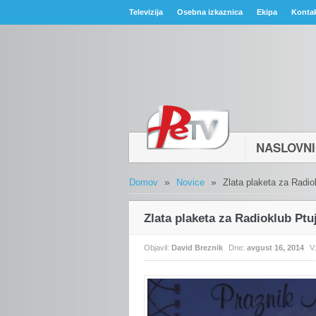
Televizija
Osebna izkaznica
Ekipa
Konta
NASLOVN
»
»
Domov
Novice
Zlata plaketa za Radio
Zlata plaketa za Radioklub Ptu
Objavil:
David Breznik
Dne:
avgust 16, 2014
V