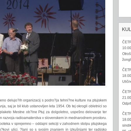
KU
ČETR
10.00
Otroš
žongl
ČETR
18.00
Uličn
ČETR
21.00
njeno delujo?ih organizacij s podro?ja tehni?ne kulture na ptujskem
Odprt
a, saj je bil klub ustanovljen leta 1954. Ob tej okrogli obletnici so
o plaketo Mestne ob?ine Ptuj za dolgoletno, uspešno delovanje ter
ČETR
n razvoja radioamaterstva v slovenskem in mednarodnem prostoru.
18.00
oteka v sprejemno – oddajni sekciji v zahodnem stolpu ptujskega
sindi
u?kovi ulici. ?lani so s svojim znanjem in izkušnjami ter radijsko