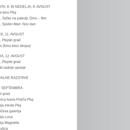
TA, 8. IN NEDELJA, 9. AVGUST
i kino Ptuj
, Tačke na patrulji: Dino – film
, Spider-Man: Nov dan
K, 11. AVGUST
, Ptujski grad
o (Kino brez stropa)
A, 12. AVGUST
, Ptujski grad
kt zadnje upanje
UALNE RAZSTAVE
. SEPTEMBRA
ki grad
nica Ivana Potrča Ptuj
ija mesta Ptuj
ičeva galerija
ija Luna
ija Magistrta
ulica