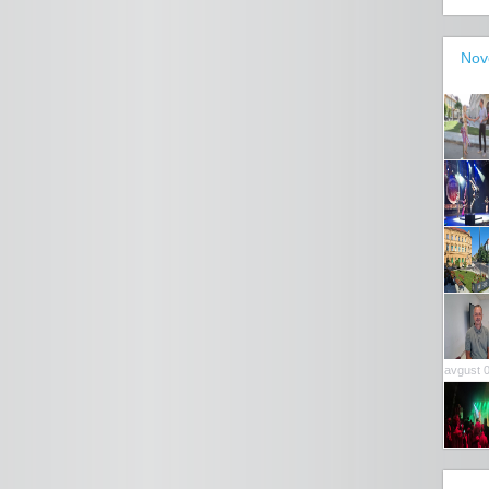
Nov
avgust 