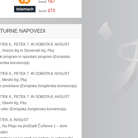
LTURNE NAPOVEDI
TEK 6., PETEK 7. IN SOBOTA 8. AVGUST
, Vrazov trg in Slovenski trg, Ptuj
ki program in spontani program (Evropska
erska konvencija)
TEK 6., PETEK 7. IN SOBOTA 8. AVGUST
, Mestni trg, Ptuj
e predstave (Evropska žonglerska konvencija)
TEK 6., PETEK 7. IN SOBOTA 8. AVGUST
, Glavni trg, Ptuj
 oder (Evropska žonglerska konvencija)
TEK, 6. AVGUST
, Na Ptuju na ploščadi Čučkova 1 – dom
katov