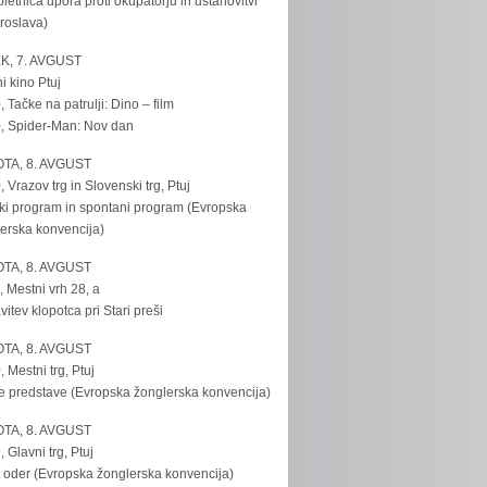
bletnica upora proti okupatorju in ustanovitvi
roslava)
K, 7. AVGUST
i kino Ptuj
, Tačke na patrulji: Dino – film
, Spider-Man: Nov dan
TA, 8. AVGUST
, Vrazov trg in Slovenski trg, Ptuj
ki program in spontani program (Evropska
erska konvencija)
TA, 8. AVGUST
, Mestni vrh 28, a
vitev klopotca pri Stari preši
TA, 8. AVGUST
, Mestni trg, Ptuj
e predstave (Evropska žonglerska konvencija)
TA, 8. AVGUST
, Glavni trg, Ptuj
 oder (Evropska žonglerska konvencija)