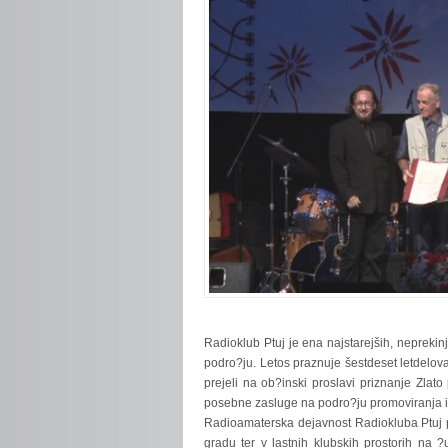
Radioklub
Ptuj je ena najstarejših, nepreki
podro?ju. Letos praznuje šestdeset letdelovanj
prejeli na ob?inski proslavi priznanje Zlat
posebne zasluge na podro?ju promoviranja i
Radioamaterska dejavnost Radiokluba Ptuj p
gradu ter v lastnih klubskih prostorih na ?