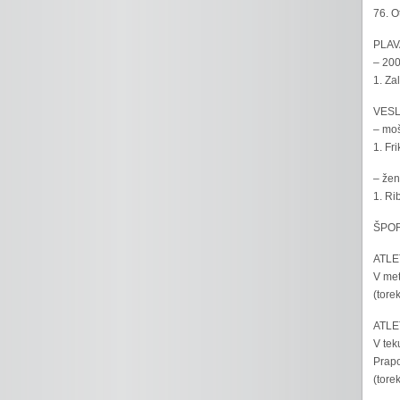
76. O
PLAV
– 200
1. Za
VESL
– moš
1. Fr
– žen
1. Ri
ŠPOR
ATLET
V met
(tore
ATLET
V tek
Prapo
(tore