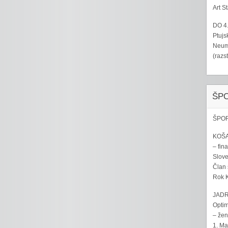
Art S
DO 4
Ptujs
Neumo
(razs
ŠP
ŠPOR
KOŠA
– fina
Sloven
Član 
Rok K
JADR
Optim
– žen
1. Ma