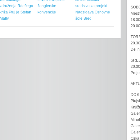
združenja Rdečega
žonglerske
sredstva za projekt
SOBO
križa Ptuj je Štefan
konvencije
Nadzidava Osnovne
Mestn
Mally
šole Breg
18.30
20.00
TORE
20.30
Dej n
SRED
20.30
Proje
AKT
DO 6
Ptujs
Knjiž
Galer
Mihel
Galer
Galer
Ozka 