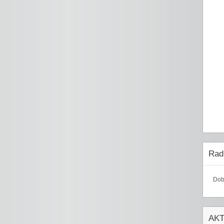
Radi
Dob
AK