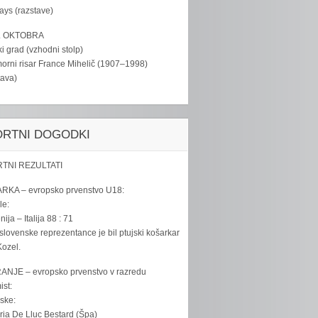
tays (razstave)
. OKTOBRA
ki grad (vzhodni stolp)
rni risar France Mihelič (1907–1998)
tava)
ORTNI DOGODKI
TNI REZULTATI
RKA – evropsko prvenstvo U18:
le:
ija – Italija 88 : 71
slovenske reprezentance je bil ptujski košarkar
ozel.
ANJE – evropsko prvenstvo v razredu
ist:
ske:
ria De Lluc Bestard (Špa)