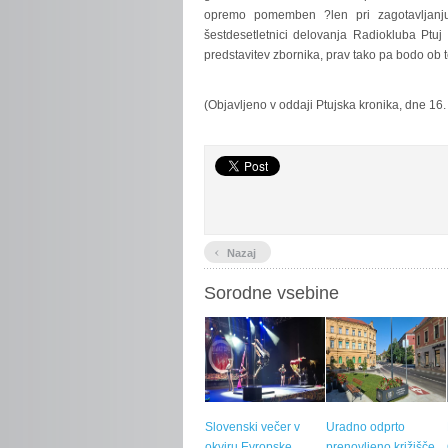
opremo pomemben ?len pri zagotavljanju
šestdesetletnici delovanja Radiokluba Ptuj 
predstavitev zbornika, prav tako pa bodo ob t
(Objavljeno v oddaji Ptujska kronika, dne 16
‹
Nazaj
Sorodne vsebine
Slovenski večer v
Uradno odprto
okviru Evropske
prenovljeno križišče