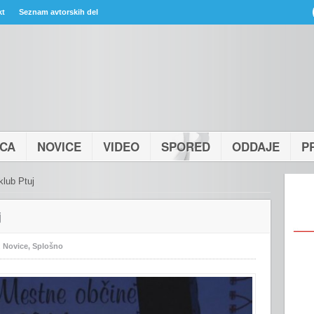
kt
Seznam avtorskih del
ICA
NOVICE
VIDEO
SPORED
ODDAJE
P
klub Ptuj
j
:
Novice
,
Splošno