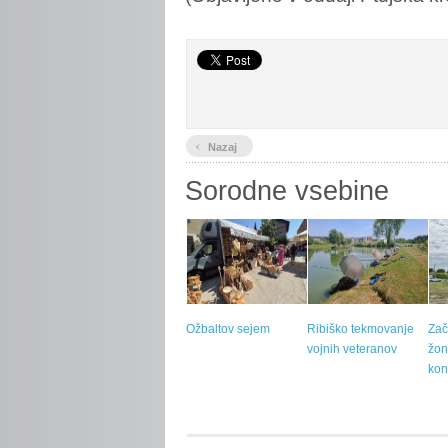
‹
Nazaj
Sorodne vsebine
Ožbaltov sejem
Ribiško tekmovanje
Zač
vojnih veteranov
žon
kon