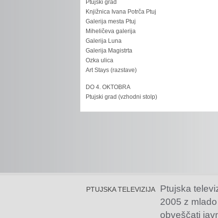
Ptujski grad
Knjižnica Ivana Potrča Ptuj
Galerija mesta Ptuj
Miheličeva galerija
Galerija Luna
Galerija Magistrta
Ozka ulica
Art Stays (razstave)
DO 4. OKTOBRA
Ptujski grad (vzhodni stolp)
Ptujska televi
PTUJSKA TELEVIZIJA
2005 z mlado
obveščati jav