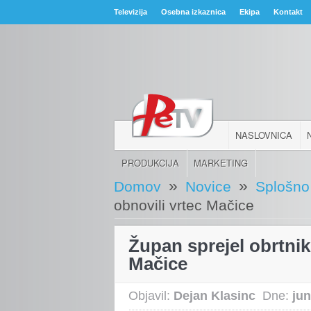
Televizija
Osebna izkaznica
Ekipa
Kontakt
NASLOVNICA
PRODUKCIJA
MARKETING
»
»
Domov
Novice
Splošno
obnovili vrtec Mačice
Župan sprejel obrtnike
Mačice
Objavil:
Dejan Klasinc
Dne:
jun