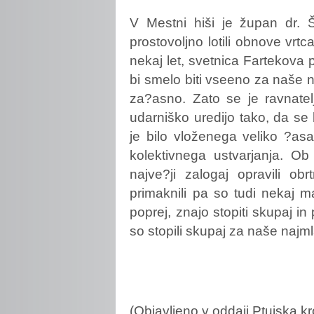
V
Mestni hiši je župan dr. Š
prostovoljno lotili obnove vrtc
nekaj let, svetnica Fartekova p
bi smelo biti vseeno za naše na
za?asno. Zato se je ravnatel
udarniško uredijo tako, da se b
je bilo vloženega veliko ?asa,
kolektivnega ustvarjanja. Ob
najve?ji zalogaj opravili obr
primaknili pa so tudi nekaj m
poprej, znajo stopiti skupaj in
so stopili skupaj za naše najml
(Objavljeno v oddaji Ptujska kr