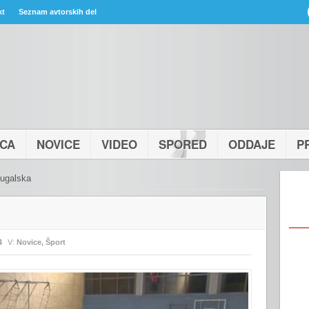
kt
Seznam avtorskih del
ICA
NOVICE
VIDEO
SPORED
ODDAJE
P
tugalska
4
V:
Novice
,
Šport