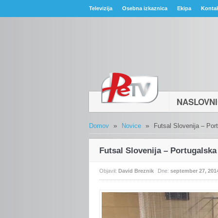
Televizija
Osebna izkaznica
Ekipa
Konta
NASLOVN
»
»
Domov
Novice
Futsal Slovenija – Por
Futsal Slovenija – Portugalska
Objavil:
David Breznik
Dne:
september 27, 201