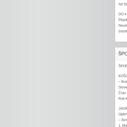
Art S
DO 4
Ptujs
Neumo
(razs
ŠP
ŠPOR
KOŠA
– fina
Sloven
Član 
Rok K
JADR
Optim
– žen
1. Ma