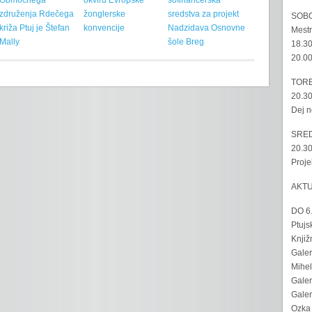
Območnega
okviru Evropske
sofinancerska
združenja Rdečega
žonglerske
sredstva za projekt
SOBO
križa Ptuj je Štefan
konvencije
Nadzidava Osnovne
Mestn
Mally
šole Breg
18.30
20.00
TORE
20.30
Dej n
SRED
20.30
Proje
AKT
DO 6
Ptujs
Knjiž
Galer
Mihel
Galer
Galer
Ozka 