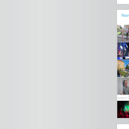
Nov
avgust 