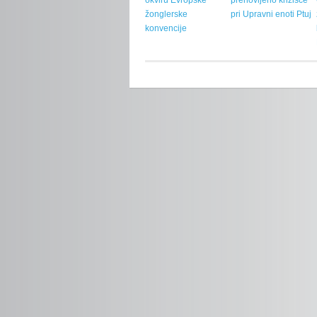
okviru Evropske
prenovljeno križišče
žonglerske
pri Upravni enoti Ptuj
konvencije