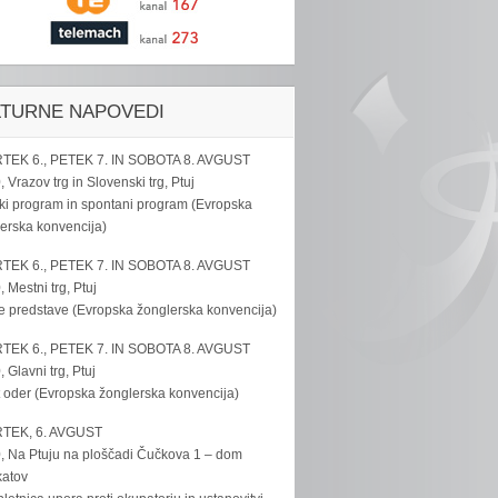
LTURNE NAPOVEDI
TEK 6., PETEK 7. IN SOBOTA 8. AVGUST
, Vrazov trg in Slovenski trg, Ptuj
ki program in spontani program (Evropska
erska konvencija)
TEK 6., PETEK 7. IN SOBOTA 8. AVGUST
, Mestni trg, Ptuj
e predstave (Evropska žonglerska konvencija)
TEK 6., PETEK 7. IN SOBOTA 8. AVGUST
, Glavni trg, Ptuj
 oder (Evropska žonglerska konvencija)
TEK, 6. AVGUST
, Na Ptuju na ploščadi Čučkova 1 – dom
katov