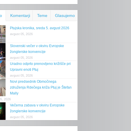
o
Komentarji
Teme
Glasujemo
Ptujska kronika, sreda 5. avgust 2026
avgust 05, 2026
Slovenski večer v okviru Evropske
žonglerske konvencije
avgust 05, 2026
Uradno odprto prenovljeno križišče pri
Upravni enoti Ptuj
avgust 05, 2026
Novi predsednik Območnega
združenja Rdečega križa Ptuj je Štefan
Mally
05, 2026
Večerna zabava v okviru Evropske
žonglerske konvencije
avgust 05, 2026