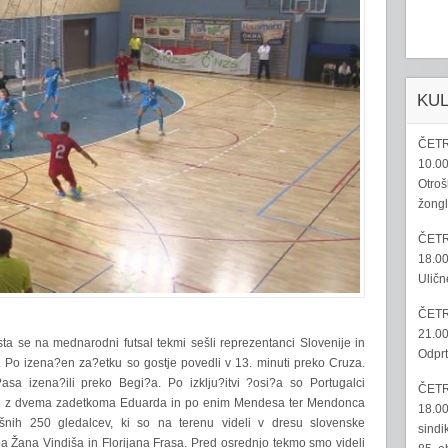
KU
ČETR
10.00
Otroš
žongl
ČETR
18.00
Uličn
ČETR
21.00
sta se na mednarodni futsal tekmi sešli reprezentanci Slovenije in
Odprt
. Po izena?en za?etku so gostje povedli v 13. minuti preko Cruza.
sa izena?ili preko Begi?a. Po izklju?itvi ?osi?a so Portugalci
ČETR
so z dvema zadetkoma Eduarda in po enim Mendesa ter Mendonca
18.00
šnih 250 gledalcev, ki so na terenu videli v dresu slovenske
sindi
a Žana Vindiša in Florijana Frasa. Pred osrednjo tekmo smo videli