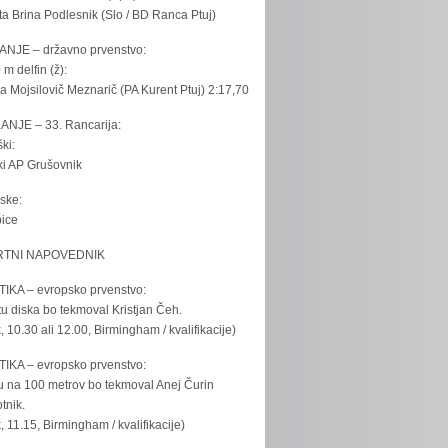
ta Brina Podlesnik (Slo / BD Ranca Ptuj)
ANJE – državno prvenstvo:
 m delfin (ž):
la Mojsilovič Meznarič (PA Kurent Ptuj) 2:17,70
ANJE – 33. Rancarija:
ki:
iki AP Grušovnik
ske:
bice
TNI NAPOVEDNIK
IKA – evropsko prvenstvo:
u diska bo tekmoval Kristjan Čeh.
k, 10.30 ali 12.00, Birmingham / kvalifikacije)
IKA – evropsko prvenstvo:
u na 100 metrov bo tekmoval Anej Čurin
tnik.
k, 11.15, Birmingham / kvalifikacije)