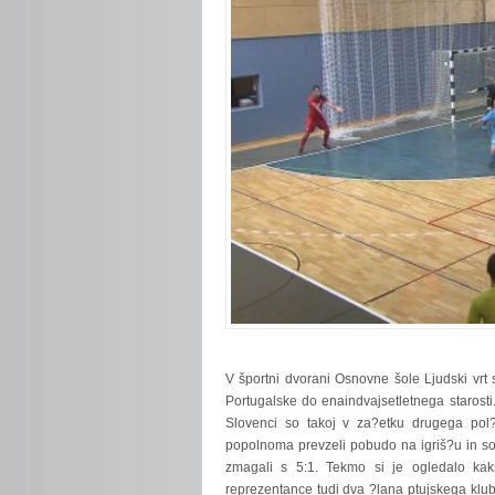
V
športni dvorani Osnovne šole Ljudski vrt 
Portugalske do enaindvajsetletnega starosti
Slovenci so takoj v za?etku drugega pol?a
popolnoma prevzeli pobudo na igriš?u in 
zmagali s 5:1. Tekmo si je ogledalo kak
reprezentance tudi dva ?lana ptujskega klub