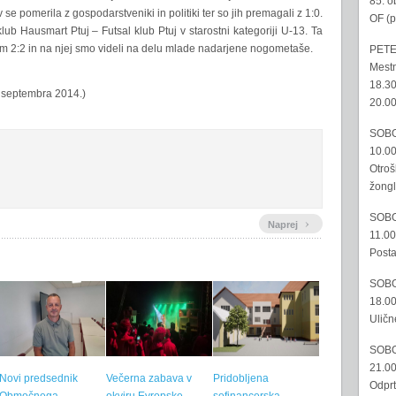
85. o
 se pomerila z gospodarstveniki in politiki ter so jih premagali z 1:0.
OF (p
lub Hausmart Ptuj – Futsal klub Ptuj v starostni kategoriji U-13. Ta
m 2:2 in na njej smo videli na delu mlade nadarjene nogometaše.
PETE
Mestn
18.30
. septembra 2014.)
20.00
SOBO
10.00
Otroš
žongl
SOBO
›
Naprej
11.00
Posta
SOBO
18.00
Uličn
SOBO
21.00
Novi predsednik
Večerna zabava v
Pridobljena
Odprt