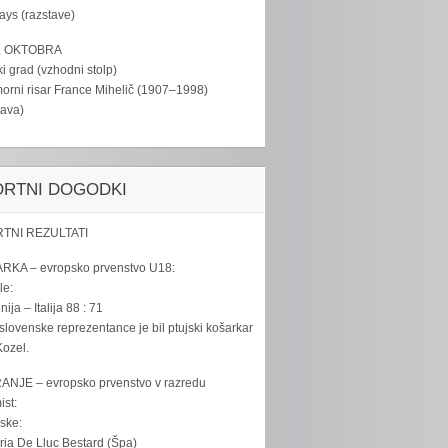
tays (razstave)
. OKTOBRA
ki grad (vzhodni stolp)
rni risar France Mihelič (1907–1998)
tava)
ORTNI DOGODKI
TNI REZULTATI
RKA – evropsko prvenstvo U18:
le:
ija – Italija 88 : 71
slovenske reprezentance je bil ptujski košarkar
ozel.
ANJE – evropsko prvenstvo v razredu
ist:
ske:
ria De Lluc Bestard (Špa)