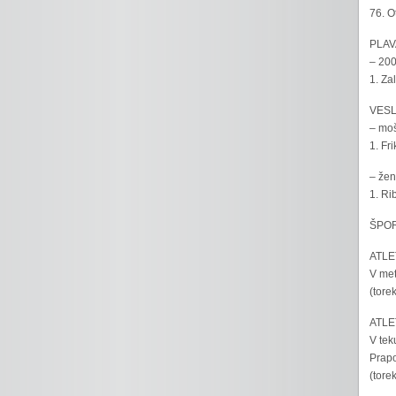
76. O
PLAV
– 200
1. Za
VESL
– moš
1. Fr
– žen
1. Ri
ŠPOR
ATLET
V met
(tore
ATLET
V tek
Prapo
(tore