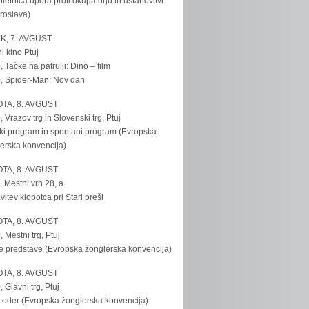
bletnica upora proti okupatorju in ustanovitvi
roslava)
K, 7. AVGUST
i kino Ptuj
, Tačke na patrulji: Dino – film
, Spider-Man: Nov dan
TA, 8. AVGUST
, Vrazov trg in Slovenski trg, Ptuj
ki program in spontani program (Evropska
erska konvencija)
TA, 8. AVGUST
, Mestni vrh 28, a
vitev klopotca pri Stari preši
TA, 8. AVGUST
, Mestni trg, Ptuj
e predstave (Evropska žonglerska konvencija)
TA, 8. AVGUST
, Glavni trg, Ptuj
 oder (Evropska žonglerska konvencija)