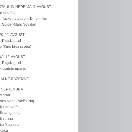
TA, 8. IN NEDELJA, 9. AVGUST
i kino Ptuj
, Tačke na patrulji: Dino – film
, Spider-Man: Nov dan
K, 11. AVGUST
, Ptujski grad
o (Kino brez stropa)
A, 12. AVGUST
, Ptujski grad
kt zadnje upanje
UALNE RAZSTAVE
. SEPTEMBRA
ki grad
nica Ivana Potrča Ptuj
ija mesta Ptuj
ičeva galerija
ija Luna
ija Magistrta
ulica