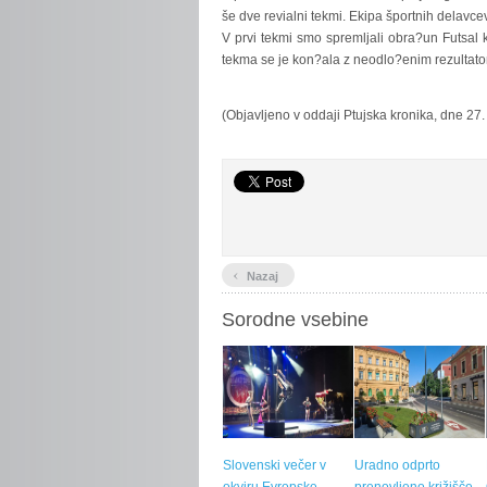
še dve revialni tekmi. Ekipa športnih delavcev
V prvi tekmi smo spremljali obra?un Futsal k
tekma se je kon?ala z neodlo?enim rezultato
(Objavljeno v oddaji Ptujska kronika, dne 27
‹
Nazaj
Sorodne vsebine
Slovenski večer v
Uradno odprto