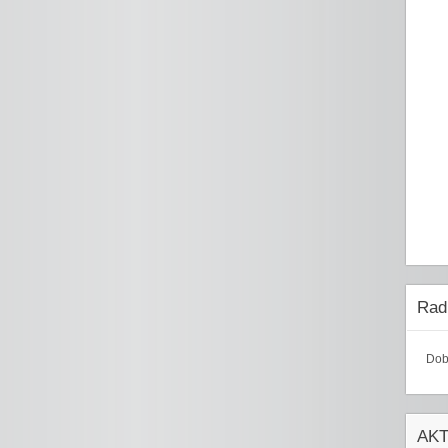
Radi
Dob
AK