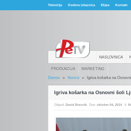
Televizija
Osebna izkaznica
Ekipa
Kontakt
NASLOVNICA
PRODUKCIJA
MARKETING
»
»
Domov
Novice
Igriva košarka na Osnovni 
Igriva košarka na Osnovni šoli Lj
Objavil:
David Breznik
Dne:
oktober 04, 2014
V:
N