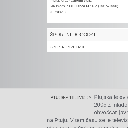
Ptujski grad (vzhodni stolp)
Neumorni risar France Mihelič (1907–1998)
(razstava)
ŠPORTNI DOGODKI
ŠPORTNI REZULTATI
Ptujska televi
PTUJSKA TELEVIZIJA
2005 z mlado
obveščati jav
na Ptuju. V tem času se je televiz
ptujskega in širšega območja, ki