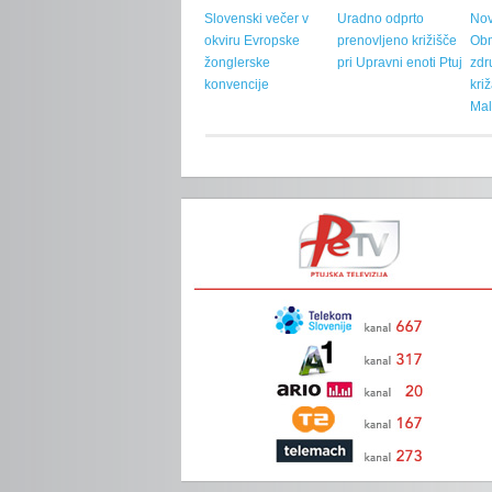
Slovenski večer v
Uradno odprto
Nov
okviru Evropske
prenovljeno križišče
Ob
žonglerske
pri Upravni enoti Ptuj
zdr
konvencije
kri
Mal