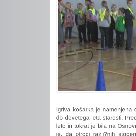
Igriva
košarka je namenjena d
do devetega leta starosti. Pre
leto in tokrat je bila na Osnov
je, da otroci razli?nih stop