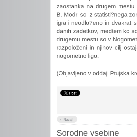
zaostanka na drugem mestu p
B. Modri so iz statisti?nega z
igrali neodlo?eno in dvakrat so
danih zadetkov, medtem ko so 
drugemu mestu so v Nogometn
razpoloženi in njihov cilj ost
nogometno ligo.
(Objavljeno v oddaji Ptujska 
‹
Nazaj
Sorodne vsebine