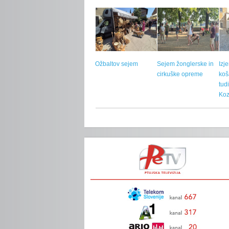
Ožbaltov sejem
Sejem žonglerske in
Izj
cirkuške opreme
koš
tud
Koz