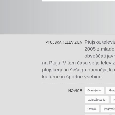
Ptujska televi
PTUJSKA TELEVIZIJA
2005 z mlado
obveščati jav
na Ptuju. V tem času se je televiz
ptujskega in širšega območja, ki
kulturne in športne vsebine.
NOVICE
Glasujemo
Gos
Izobraževanje
K
Ostalo
Pogovor