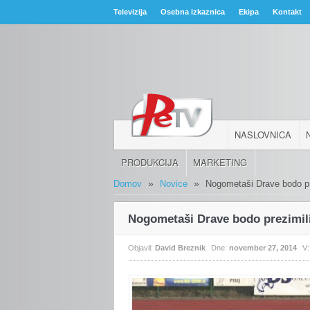
Televizija
Osebna izkaznica
Ekipa
Kontakt
NASLOVNICA
PRODUKCIJA
MARKETING
»
»
Domov
Novice
Nogometaši Drave bodo pr
Nogometaši Drave bodo prezimil
Objavil:
David Breznik
Dne:
november 27, 2014
V